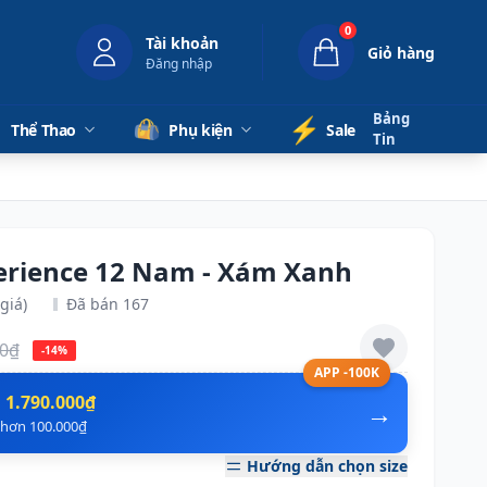
0
Tài khoản
Giỏ hàng
Đăng nhập
Bảng
⚡️
Thể Thao
Phụ kiện
Sale
Tin
perience 12 Nam - Xám Xanh
giá)
Đã bán 167
00₫
-14%
APP -100K
n
1.790.000₫
→
ẻ hơn 100.000₫
Hướng dẫn chọn size