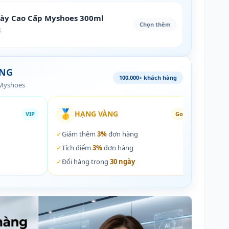
iày Cao Cấp Myshoes 300ml
Chọn thêm
₫
ÀNG
100.000+ khách hàng
 Myshoes
🥇
🏵️
HẠNG VÀNG
VIP
Gold
✓
Giảm thêm
3%
đơn hàng
✓
Giả
✓
Tích điểm
3%
đơn hàng
✓
Tích
✓
Đổi hàng trong
30 ngày
✓
Đổi 