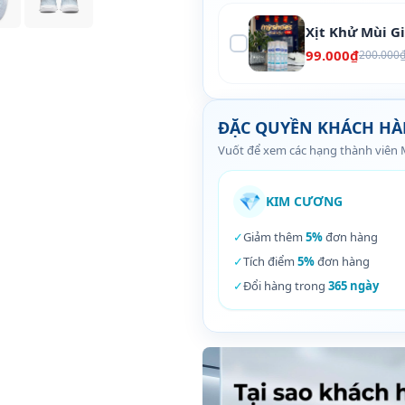
Xịt Khử Mùi G
99.000₫
200.000
ĐẶC QUYỀN KHÁCH H
Vuốt để xem các hạng thành viên
💎
KIM CƯƠNG
✓
Giảm thêm
5%
đơn hàng
✓
Tích điểm
5%
đơn hàng
✓
Đổi hàng trong
365 ngày