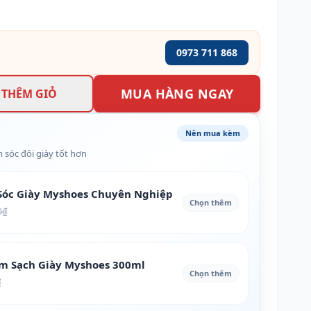
0973 711 868
MUA HÀNG NGAY
THÊM GIỎ
Nên mua kèm
 sóc đôi giày tốt hơn
óc Giày Myshoes Chuyên Nghiệp
Chọn thêm
0₫
àm Sạch Giày Myshoes 300ml
Chọn thêm
₫