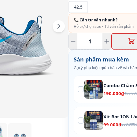
42.5
📞 Cần tư vấn nhanh?
Hỗ trợ chọn size • Tư vấn sản phẩm
Sản phẩm mua kèm
Gợi ý phụ kiện giúp bảo vệ và chăm
Combo Chăm S
190.000₫
455.00
Xịt Bọt ION L
99.000₫
200.000