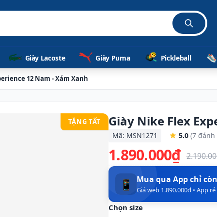
Giày Lacoste
Giày Puma
Pickleball
xperience 12 Nam - Xám Xanh
Giày Nike Flex Ex
TẶNG TẤT
Mã: MSN1271
5.0
(7 đánh 
1.890.000₫
2.190.0
Mua qua App chỉ cò
📱
Giá web 1.890.000₫ • App r
Chọn size