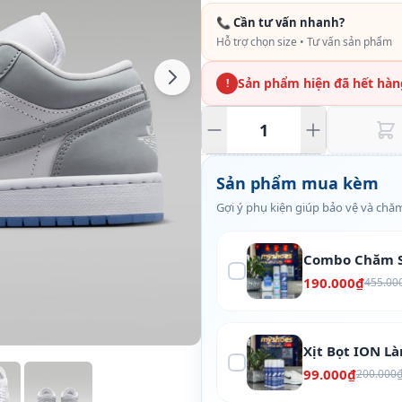
📞 Cần tư vấn nhanh?
Hỗ trợ chọn size • Tư vấn sản phẩm
Sản phẩm hiện đã hết hàn
!
Sản phẩm mua kèm
Gợi ý phụ kiện giúp bảo vệ và chăm
Combo Chăm S
190.000₫
455.00
Xịt Bọt ION L
99.000₫
200.000