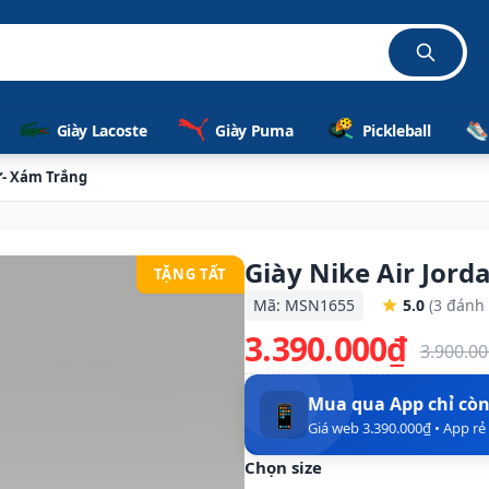
Giày Lacoste
Giày Puma
Pickleball
ữ- Xám Trắng
Giày Nike Air Jor
TẶNG TẤT
Mã: MSN1655
5.0
(3 đánh 
3.390.000₫
3.900.0
Mua qua App chỉ cò
📱
Giá web 3.390.000₫ • App r
Chọn size