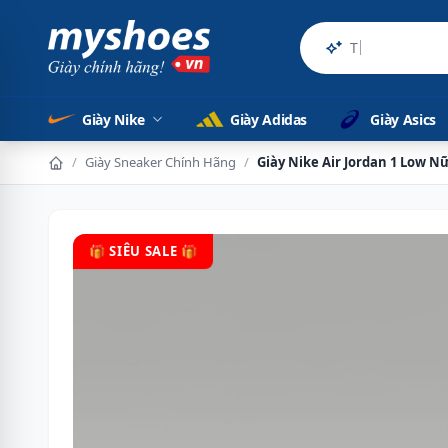
Sản phẩm ch
Giày Nike
Giày Adidas
Giày Asics
/
Giày Sneaker Chính Hãng
/
Giày Nike Air Jordan 1 Low N
🎁 SIÊU SALE 🎁