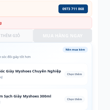
0973 711 868
g
MUA HÀNG NGAY
THÊM GIỎ
Nên mua kèm
 sóc đôi giày tốt hơn
óc Giày Myshoes Chuyên Nghiệp
Chọn thêm
0₫
àm Sạch Giày Myshoes 300ml
Chọn thêm
₫