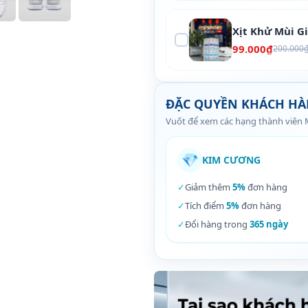
Xịt Khử Mùi G
99.000₫
200.000
ĐẶC QUYỀN KHÁCH H
Vuốt để xem các hạng thành viên
💎
KIM CƯƠNG
✓
Giảm thêm
5%
đơn hàng
✓
Tích điểm
5%
đơn hàng
✓
Đổi hàng trong
365 ngày