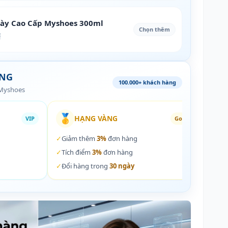
iày Cao Cấp Myshoes 300ml
Chọn thêm
₫
ÀNG
100.000+ khách hàng
 Myshoes
🥇
🏵️
HẠNG VÀNG
VIP
Gold
✓
Giảm thêm
3%
đơn hàng
✓
Giả
✓
Tích điểm
3%
đơn hàng
✓
Tích
✓
Đổi hàng trong
30 ngày
✓
Đổi 