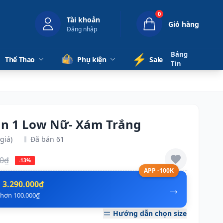
0
Tài khoản
Giỏ hàng
Đăng nhập
Bảng
⚡️
Thể Thao
Phụ kiện
Sale
Tin
dan 1 Low Nữ- Xám Trắng
giá)
Đã bán 61
00₫
-13%
APP -100K
n
3.290.000₫
→
ẻ hơn 100.000₫
Hướng dẫn chọn size