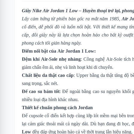
Giày Nike Air Jordan 1 Low – Huyền thoại trở lại, phon
Lấy cảm hứng từ phiên bản gốc ra mắt năm 1985,
Air J
cổ điển, dễ phối đồ và luôn nổi bật. Với thiết kế mang tí
cấp, đôi giày này là lựa chọn hoàn hảo cho bất kỳ outfit
phong cách tối giản hàng ngày.
Điểm nổi bật của Air Jordan 1 Low:
Đệm khí Air-Sole nhẹ nhàng
: Công nghệ Air-Sole tích 
giảm chấn êm ái, nhẹ và linh hoạt khi di chuyển.
Chất liệu da thật cao cấp
: Upper bằng da thật tăng độ b
sang trọng, sắc nét.
Đế cao su bám tốt
: Đế ngoài bằng cao su nguyên khối 
nhiều loại địa hình khác nhau.
Thiết kế chuẩn phong cách Jordan
Đế cupsole cổ điển kết hợp cùng lớp lót mềm mại bên tr
lại cảm giác thoải mái cả ngày dài. Dù bạn đang đi học, đ
Low
đều đáp ứng hoàn hảo cả về thời trang lẫn hiệu năng.