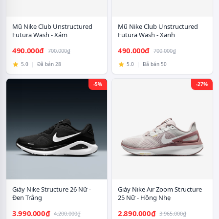
Mũ Nike Club Unstructured
Mũ Nike Club Unstructured
Futura Wash - Xám
Futura Wash - Xanh
490.000₫
490.000₫
700.000₫
700.000₫
5.0
|
Đã bán 28
5.0
|
Đã bán 50
-5%
-27%
Giày Nike Structure 26 Nữ -
Giày Nike Air Zoom Structure
Đen Trắng
25 Nữ - Hồng Nhẹ
3.990.000₫
2.890.000₫
4.200.000₫
3.965.000₫