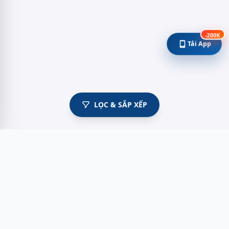
-200K
Tải App
LỌC & SẮP XẾP