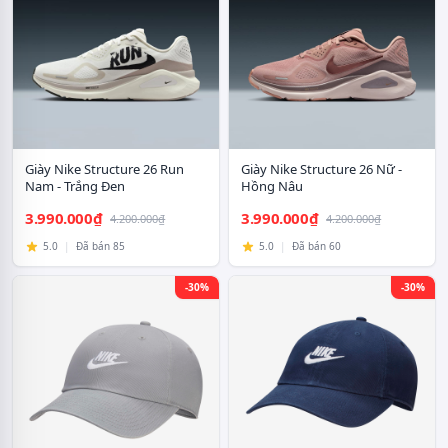
Giày Nike Structure 26 Run
Giày Nike Structure 26 Nữ -
Nam - Trắng Đen
Hồng Nâu
3.990.000₫
3.990.000₫
4.200.000₫
4.200.000₫
5.0
|
Đã bán 85
5.0
|
Đã bán 60
-30%
-30%