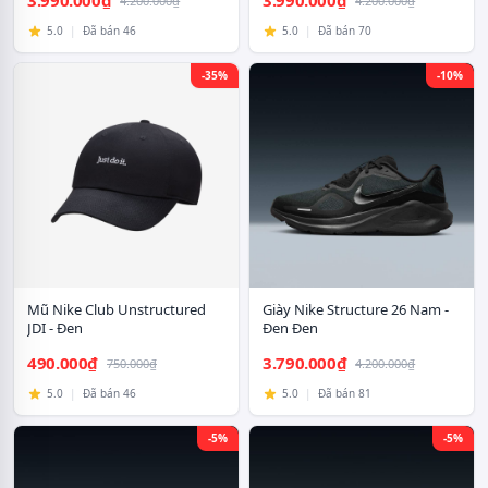
3.990.000₫
3.990.000₫
4.200.000₫
4.200.000₫
5.0
|
Đã bán 46
5.0
|
Đã bán 70
-35%
-10%
Mũ Nike Club Unstructured
Giày Nike Structure 26 Nam -
JDI - Đen
Đen Đen
490.000₫
3.790.000₫
750.000₫
4.200.000₫
5.0
|
Đã bán 46
5.0
|
Đã bán 81
-5%
-5%