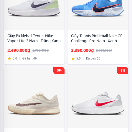
Giày Pickleball Tennis Nike
Giày Tennis Pickleball Nike GP
Vapor Lite 3 Nam - Trắng Xanh
Challenge Pro Nam - Xanh
Đen
Trắng
2.490.000₫
3.390.000₫
2.700.000₫
3.700.000₫
5.0
|
Đã bán 46
5.0
|
Đã bán 56
-5%
-8%