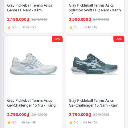
Giày Pickleball Tennis Asics
Giày Pickleball Tennis Asics
Game FF Nam - Xám
Solution Swift FF 2 Nam - Xanh
Xám
2.190.000₫
2.590.000₫
2.249.000₫
2.749.000₫
5.0
|
Đã bán 53
5.0
|
Đã bán 67
-5%
-5%
Giày Pickleball Tennis Asics
Giày Pickleball Tennis Asics
Gel-Challenger 15 Nữ - Trắng
Gel-Challenger 15 Nam - Xám
Xám
Xanh
2.790.000₫
2.790.000₫
2.949.000₫
2.949.000₫
5.0
|
Đã bán 58
5.0
|
Đã bán 58