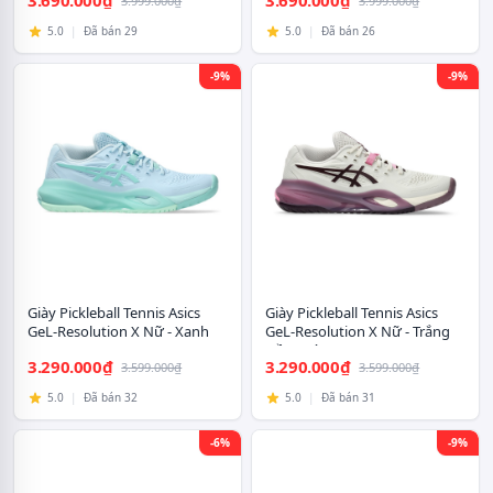
3.690.000₫
3.690.000₫
3.999.000₫
3.999.000₫
5.0
|
Đã bán 29
5.0
|
Đã bán 26
-9%
-9%
Giày Pickleball Tennis Asics
Giày Pickleball Tennis Asics
GeL-Resolution X Nữ - Xanh
GeL-Resolution X Nữ - Trắng
Ngọc
Hồng Tím
3.290.000₫
3.290.000₫
3.599.000₫
3.599.000₫
5.0
|
Đã bán 32
5.0
|
Đã bán 31
-6%
-9%