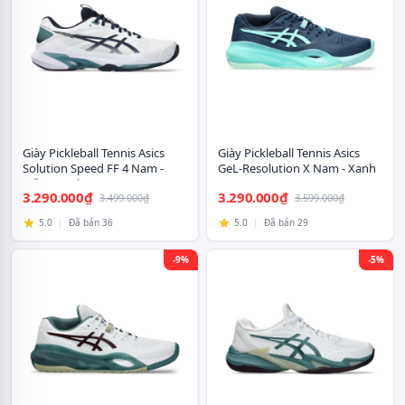
Giày Pickleball Tennis Asics
Giày Pickleball Tennis Asics
Solution Speed FF 4 Nam -
GeL-Resolution X Nam - Xanh
Trắng Xanh
Navy
3.290.000₫
3.290.000₫
3.499.000₫
3.599.000₫
5.0
|
Đã bán 36
5.0
|
Đã bán 29
-9%
-5%