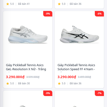
5.0
|
Đã bán 41
5.0
|
Đã bán 36
-9%
-6%
Giày Pickleball Tennis Asics
Giày Pickleball Tennis Asics
GeL-Resolution X Nữ - Trắng
Solution Speed FF 4 Nam -
Xám
Trắng Đen
3.290.000₫
3.290.000₫
3.599.000₫
3.499.000₫
5.0
|
Đã bán 30
5.0
|
Đã bán 36
-9%
-7%