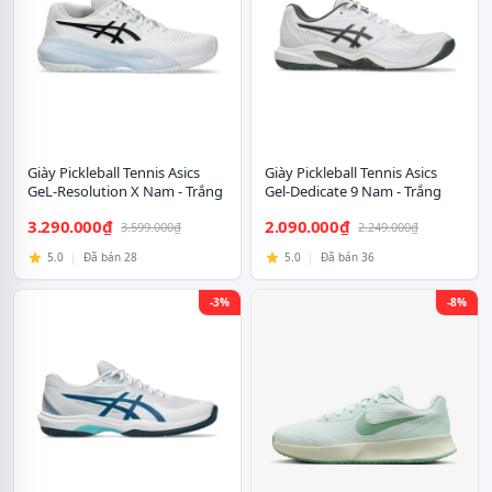
Giày Pickleball Tennis Asics
Giày Pickleball Tennis Asics
GeL-Resolution X Nam - Trắng
Gel-Dedicate 9 Nam - Trắng
Đen
Đen
3.290.000₫
2.090.000₫
3.599.000₫
2.249.000₫
5.0
|
Đã bán 28
5.0
|
Đã bán 36
-3%
-8%