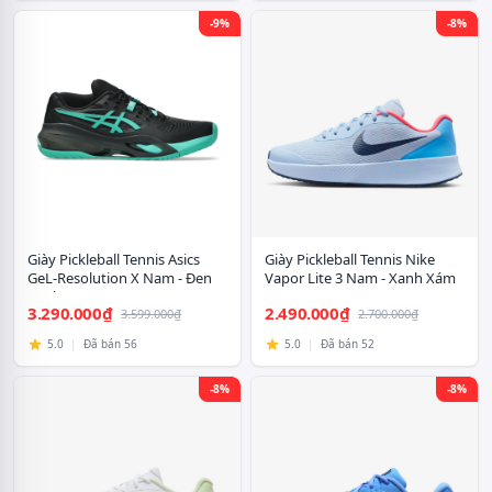
-9%
-8%
Giày Pickleball Tennis Asics
Giày Pickleball Tennis Nike
GeL-Resolution X Nam - Đen
Vapor Lite 3 Nam - Xanh Xám
Xanh
3.290.000₫
2.490.000₫
3.599.000₫
2.700.000₫
5.0
|
Đã bán 56
5.0
|
Đã bán 52
-8%
-8%