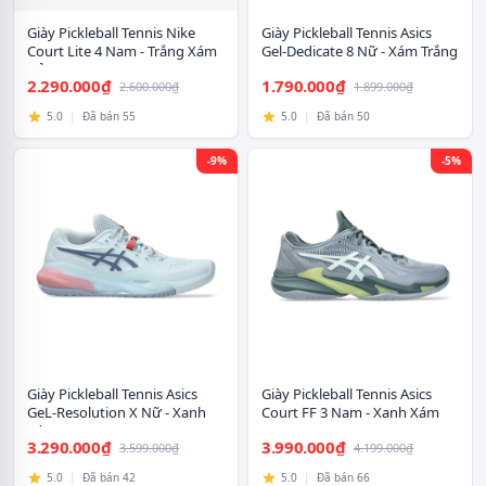
Giày Pickleball Tennis Nike
Giày Pickleball Tennis Asics
Court Lite 4 Nam - Trắng Xám
Gel-Dedicate 8 Nữ - Xám Trắng
Đỏ
2.290.000₫
1.790.000₫
2.600.000₫
1.899.000₫
5.0
|
Đã bán 55
5.0
|
Đã bán 50
-9%
-5%
Giày Pickleball Tennis Asics
Giày Pickleball Tennis Asics
GeL-Resolution X Nữ - Xanh
Court FF 3 Nam - Xanh Xám
Xám
3.290.000₫
3.990.000₫
3.599.000₫
4.199.000₫
5.0
|
Đã bán 42
5.0
|
Đã bán 66