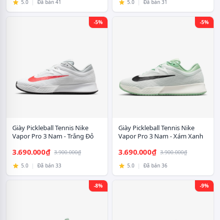
5.0
|
Đã bán 41
5.0
|
Đã bán 31
-5%
-5%
Giày Pickleball Tennis Nike
Giày Pickleball Tennis Nike
Vapor Pro 3 Nam - Trắng Đỏ
Vapor Pro 3 Nam - Xám Xanh
3.690.000₫
3.690.000₫
3.900.000₫
3.900.000₫
5.0
|
Đã bán 33
5.0
|
Đã bán 36
-8%
-9%