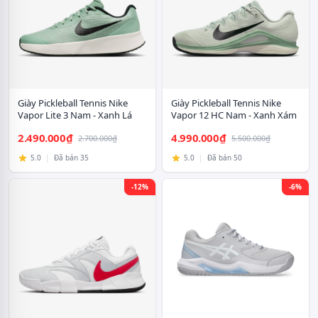
Giày Pickleball Tennis Nike
Giày Pickleball Tennis Nike
Vapor Lite 3 Nam - Xanh Lá
Vapor 12 HC Nam - Xanh Xám
2.490.000₫
4.990.000₫
2.700.000₫
5.500.000₫
5.0
|
Đã bán 35
5.0
|
Đã bán 50
-12%
-6%