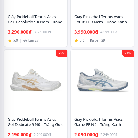
Giày Pickleball Tennis Asics
Giày Pickleball Tennis Asics
GeL-Resolution X Nam - Trắng
Court FF 3 Nam - Trắng Xanh
Xanh
3.290.000₫
3.990.000₫
3.599.000₫
4.199.000₫
5.0
|
Đã bán 27
5.0
|
Đã bán 29
-3%
-7%
Giày Pickleball Tennis Asics
Giày Pickleball Tennis Asics
Gel-Dedicate 9 Nữ - Trắng Gold
Game FF Nữ - Trắng Xanh
2.190.000₫
2.090.000₫
2.249.000₫
2.249.000₫