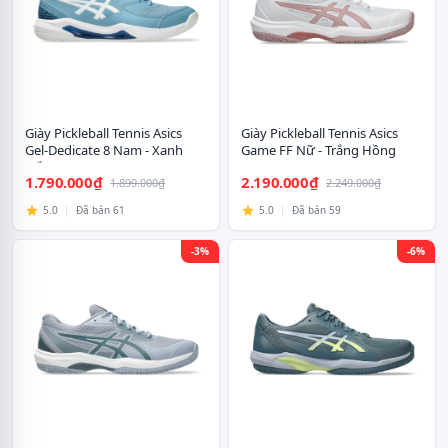
Giày Pickleball Tennis Asics
Giày Pickleball Tennis Asics
Gel-Dedicate 8 Nam - Xanh
Game FF Nữ - Trắng Hồng
Trắng
1.790.000₫
2.190.000₫
1.899.000₫
2.249.000₫
5.0
|
Đã bán 61
5.0
|
Đã bán 59
-3%
-6%