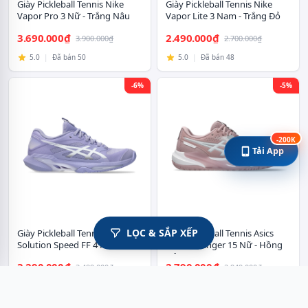
Giày Pickleball Tennis Nike
Giày Pickleball Tennis Nike
Vapor Pro 3 Nữ - Trắng Nâu
Vapor Lite 3 Nam - Trắng Đỏ
3.690.000₫
2.490.000₫
3.900.000₫
2.700.000₫
5.0
|
Đã bán 50
5.0
|
Đã bán 48
-6%
-5%
-200K
Tải App
LỌC & SẮP XẾP
Giày Pickleball Tennis Asics
Giày Pickleball Tennis Asics
Solution Speed FF 4 Nữ - Tím
Gel-Challenger 15 Nữ - Hồng
Nâu
3.290.000₫
2.790.000₫
3.499.000₫
2.949.000₫
5.0
|
Đã bán 52
5.0
|
Đã bán 54