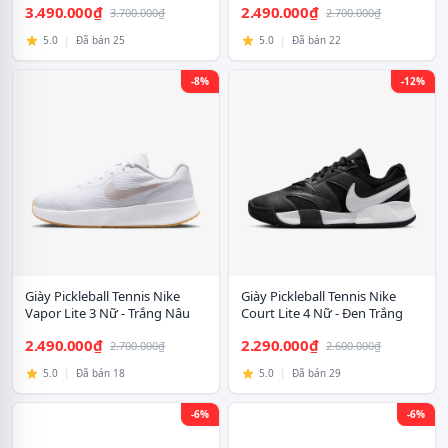
3.490.000₫
2.490.000₫
3.700.000₫
2.700.000₫
5.0
|
Đã bán 25
5.0
|
Đã bán 22
-8%
-12%
Giày Pickleball Tennis Nike
Giày Pickleball Tennis Nike
Vapor Lite 3 Nữ - Trắng Nâu
Court Lite 4 Nữ - Đen Trắng
2.490.000₫
2.290.000₫
2.700.000₫
2.600.000₫
5.0
|
Đã bán 18
5.0
|
Đã bán 29
-6%
-6%