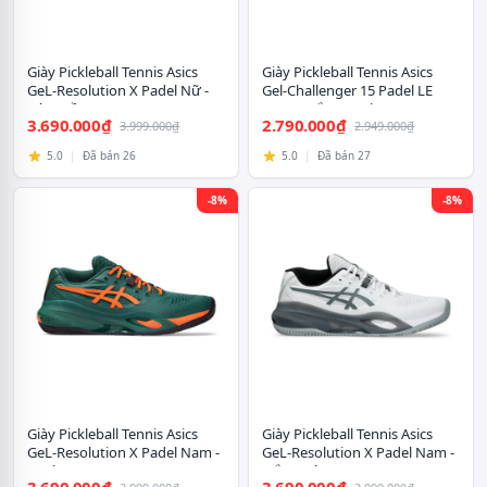
Giày Pickleball Tennis Asics
Giày Pickleball Tennis Asics
GeL-Resolution X Padel Nữ -
Gel-Challenger 15 Padel LE
Xám Hồng
Nam - Trắng Xanh
3.690.000₫
2.790.000₫
3.999.000₫
2.949.000₫
5.0
|
Đã bán 26
5.0
|
Đã bán 27
-8%
-8%
Giày Pickleball Tennis Asics
Giày Pickleball Tennis Asics
GeL-Resolution X Padel Nam -
GeL-Resolution X Padel Nam -
Xanh Cam
Trắng Xám