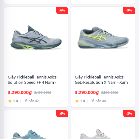
-6%
-9%
Giày Pickleball Tennis Asics
Giày Pickleball Tennis Asics
Solution Speed FF 4 Nam -
GeL-Resolution X Nam - Xám
Xanh Xám
Xanh
3.290.000₫
3.290.000₫
3.499.000₫
3.599.000₫
5.0
|
Đã bán 42
5.0
|
Đã bán 40
-6%
-3%