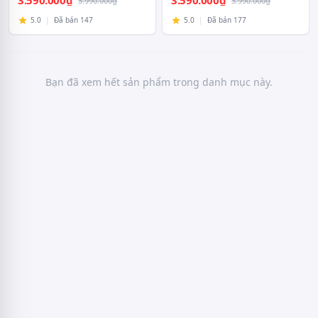
3.590.000₫
3.590.000₫
3.990.000₫
3.990.000₫
5.0
|
Đã bán 147
5.0
|
Đã bán 177
Bạn đã xem hết sản phẩm trong danh mục này.