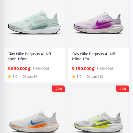
Giày Nike Pegasus 41 Nữ -
Giày Nike Pegasus 41 Nữ -
Xanh Trắng
Trắng Tím
3.590.000₫
3.190.000₫
3.990.000₫
3.990.000₫
5.0
|
Đã bán 59
5.0
|
Đã bán 112
-20%
-10%