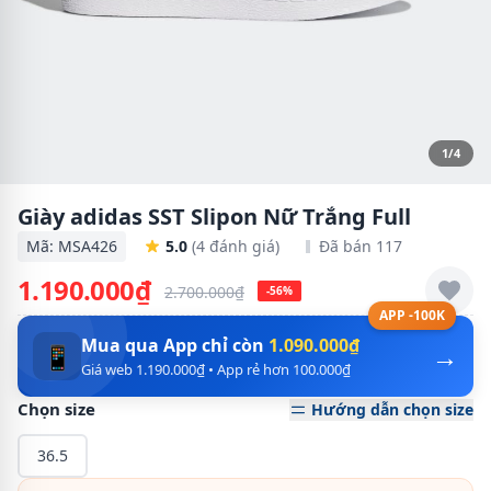
1/4
Giày adidas SST Slipon Nữ Trắng Full
Mã: MSA426
5.0
(4 đánh giá)
Đã bán 117
1.190.000₫
2.700.000₫
-56%
APP -100K
Mua qua App chỉ còn
1.090.000₫
→
📱
Giá web 1.190.000₫ • App rẻ hơn 100.000₫
Chọn size
Hướng dẫn chọn size
36.5