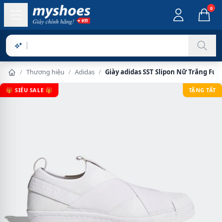
0
Sản phẩ
/
Thương hiệu
/
Adidas
/
Giày adidas SST Slipon Nữ Trắng Full
🎁 SIÊU SALE 🎁
TẶNG TẤT