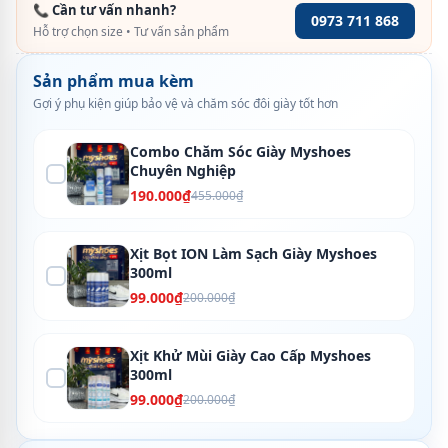
📞 Cần tư vấn nhanh?
0973 711 868
Hỗ trợ chọn size • Tư vấn sản phẩm
Sản phẩm mua kèm
Gợi ý phụ kiện giúp bảo vệ và chăm sóc đôi giày tốt hơn
Combo Chăm Sóc Giày Myshoes
Chuyên Nghiệp
190.000₫
455.000₫
Xịt Bọt ION Làm Sạch Giày Myshoes
300ml
99.000₫
200.000₫
Xịt Khử Mùi Giày Cao Cấp Myshoes
300ml
99.000₫
200.000₫