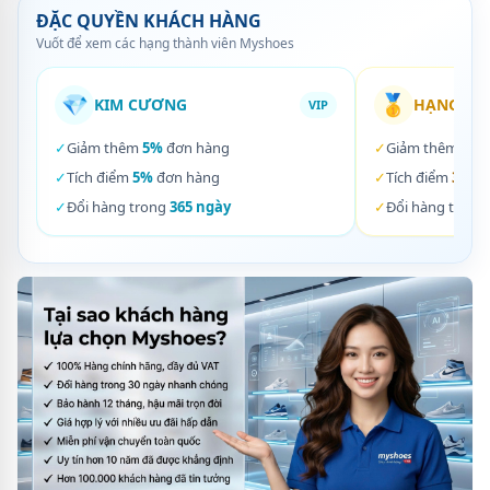
ĐẶC QUYỀN KHÁCH HÀNG
Vuốt để xem các hạng thành viên Myshoes
💎
🥇
KIM CƯƠNG
HẠNG VÀ
VIP
✓
Giảm thêm
5%
đơn hàng
✓
Giảm thêm
3%
✓
Tích điểm
5%
đơn hàng
✓
Tích điểm
3%
đơ
✓
Đổi hàng trong
365 ngày
✓
Đổi hàng trong