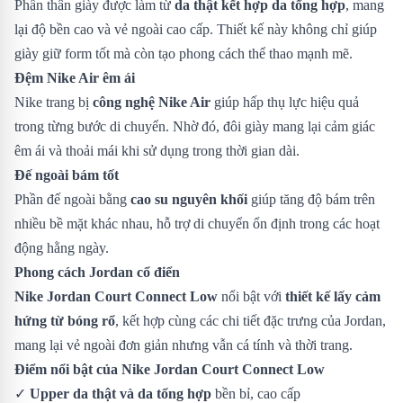
Phần thân giày được làm từ
da thật kết hợp da tổng hợp
, mang
lại độ bền cao và vẻ ngoài cao cấp. Thiết kế này không chỉ giúp
giày giữ form tốt mà còn tạo phong cách thể thao mạnh mẽ.
Đệm Nike Air êm ái
Nike trang bị
công nghệ Nike Air
giúp hấp thụ lực hiệu quả
trong từng bước di chuyển. Nhờ đó, đôi giày mang lại cảm giác
êm ái và thoải mái khi sử dụng trong thời gian dài.
Đế ngoài bám tốt
Phần đế ngoài bằng
cao su nguyên khối
giúp tăng độ bám trên
nhiều bề mặt khác nhau, hỗ trợ di chuyển ổn định trong các hoạt
động hằng ngày.
Phong cách Jordan cổ điển
Nike Jordan Court Connect Low
nổi bật với
thiết kế lấy cảm
hứng từ bóng rổ
, kết hợp cùng các chi tiết đặc trưng của Jordan,
mang lại vẻ ngoài đơn giản nhưng vẫn cá tính và thời trang.
Điểm nổi bật của Nike Jordan Court Connect Low
✓
Upper da thật và da tổng hợp
bền bỉ, cao cấp