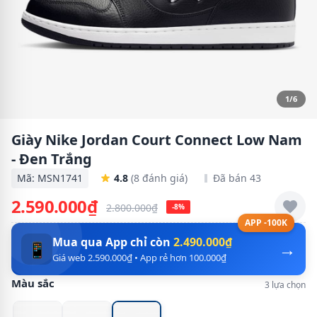
1/6
Giày Nike Jordan Court Connect Low Nam
- Đen Trắng
Mã: MSN1741
4.8
(8 đánh giá)
Đã bán 43
2.590.000₫
2.800.000₫
-8%
APP -100K
Mua qua App chỉ còn
2.490.000₫
→
📱
Giá web 2.590.000₫ • App rẻ hơn 100.000₫
Màu sắc
3 lựa chọn