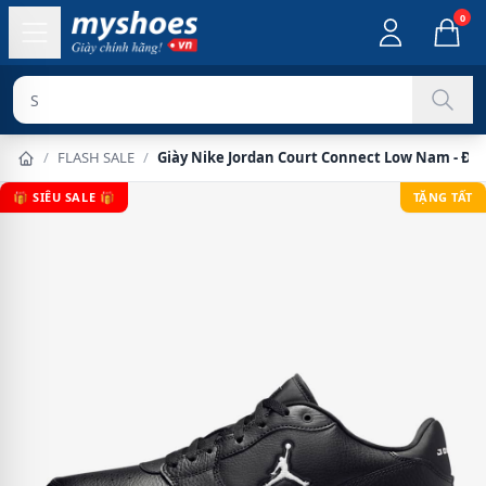
0
Sản phẩm chí
/
FLASH SALE
/
Giày Nike Jordan Court Connect Low Nam - Đe
🎁 SIÊU SALE 🎁
TẶNG TẤT