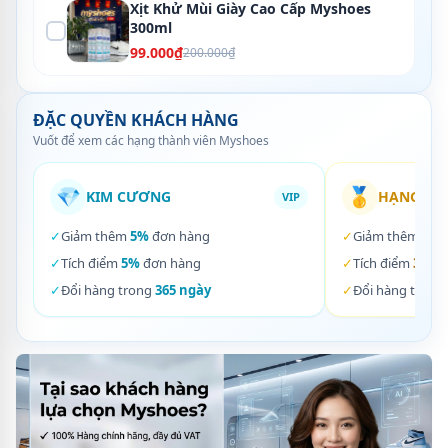
Xịt Khử Mùi Giày Cao Cấp Myshoes
300ml
99.000₫
200.000₫
ĐẶC QUYỀN KHÁCH HÀNG
Vuốt để xem các hạng thành viên Myshoes
💎
🥇
KIM CƯƠNG
HẠNG VÀ
VIP
✓
Giảm thêm
5%
đơn hàng
✓
Giảm thêm
3%
✓
Tích điểm
5%
đơn hàng
✓
Tích điểm
3%
đơ
✓
Đổi hàng trong
365 ngày
✓
Đổi hàng trong