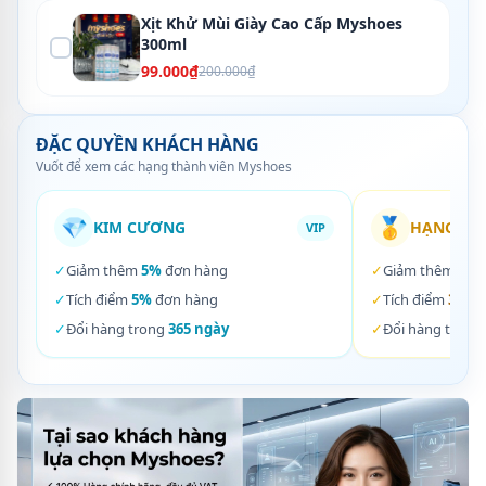
Xịt Khử Mùi Giày Cao Cấp Myshoes
300ml
99.000₫
200.000₫
ĐẶC QUYỀN KHÁCH HÀNG
Vuốt để xem các hạng thành viên Myshoes
💎
🥇
KIM CƯƠNG
HẠNG VÀ
VIP
✓
Giảm thêm
5%
đơn hàng
✓
Giảm thêm
3%
✓
Tích điểm
5%
đơn hàng
✓
Tích điểm
3%
đơ
✓
Đổi hàng trong
365 ngày
✓
Đổi hàng trong