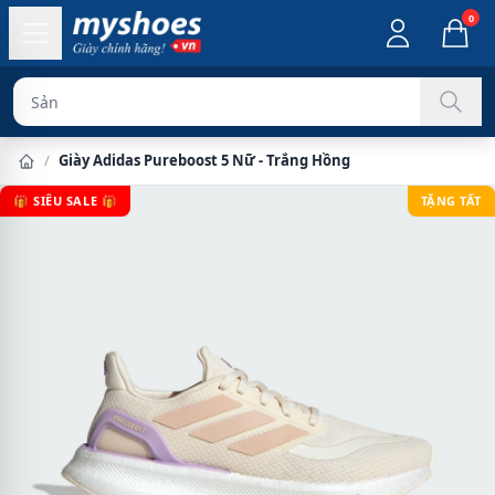
0
Sản phẩm chính
/
Giày Adidas Pureboost 5 Nữ - Trắng Hồng
🎁 SIÊU SALE 🎁
TẶNG TẤT