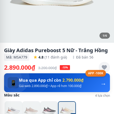
1/6
Giày Adidas Pureboost 5 Nữ - Trắng Hồng
Mã: MSA779
4.8
(11 đánh giá)
Đã bán 56
2.890.000₫
3.200.000₫
-10%
APP -100K
Mua qua App chỉ còn
2.790.000₫
→
📱
Giá web 2.890.000₫ • App rẻ hơn 100.000₫
Màu sắc
4 lựa chọn