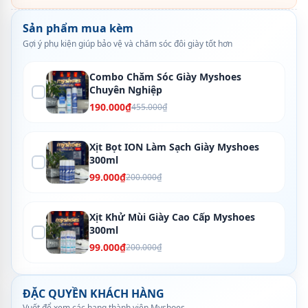
Sản phẩm mua kèm
Gợi ý phụ kiện giúp bảo vệ và chăm sóc đôi giày tốt hơn
Combo Chăm Sóc Giày Myshoes
Chuyên Nghiệp
190.000₫
455.000₫
Xịt Bọt ION Làm Sạch Giày Myshoes
300ml
99.000₫
200.000₫
Xịt Khử Mùi Giày Cao Cấp Myshoes
300ml
99.000₫
200.000₫
ĐẶC QUYỀN KHÁCH HÀNG
Vuốt để xem các hạng thành viên Myshoes