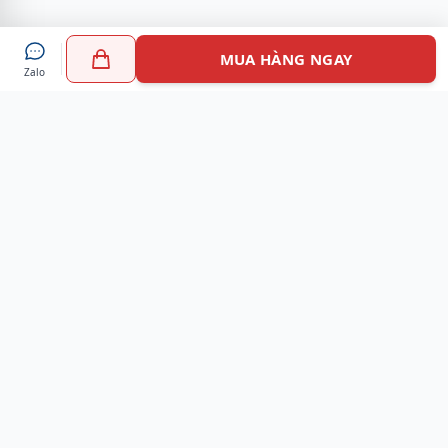
MUA HÀNG NGAY
Zalo
Myshoes là nền tảng mua sắm giày chính hãng hàng đầu
Việt Nam với hơn 100.000 khách hàng đã tin tưởng và lựa
chọn. Cùng với công nghệ hiện đại chúng tôi cam kết