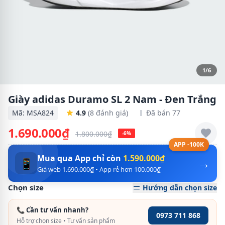
1/6
Giày adidas Duramo SL 2 Nam - Đen Trắng
Mã: MSA824
4.9
(8 đánh giá)
Đã bán 77
1.690.000₫
1.800.000₫
-6%
APP -100K
Mua qua App chỉ còn
1.590.000₫
→
📱
Giá web 1.690.000₫ • App rẻ hơn 100.000₫
Chọn size
Hướng dẫn chọn size
📞 Cần tư vấn nhanh?
0973 711 868
Hỗ trợ chọn size • Tư vấn sản phẩm