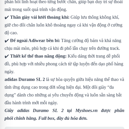
phản hồi linh hoạt theo từng bước chân, giúp bạn duy trì sự thoải
mái trong suốt quá trình vận động.
✔️
Thân giày vải lưới thoáng khí:
Giúp lưu thông không khí,
giữ cho đôi chân luôn khô thoáng ngay cả khi vận động ở cường
độ cao.
✔️
Đế ngoài Adiwear bền bỉ:
Tăng cường độ bám và khả năng
chịu mài mòn, phù hợp cả khi đi phố lẫn chạy trên đường track.
✔️
Thiết kế thể thao năng động:
Kiểu dáng thời trang dễ phối
đồ, phù hợp với nhiều phong cách từ tập luyện đến dạo phố hàng
ngày.
adidas Duramo SL 2
là sự hòa quyện giữa hiệu năng thể thao và
tính ứng dụng cao trong đời sống hiện đại. Một đôi giày “đa
dụng” dành cho những ai yêu chuyển động và luôn sẵn sàng bắt
đầu hành trình mới mỗi ngày.
Giày adidas Duramo SL 2
tại Myshoes.vn được phân
phối chính hãng. Full box, đầy đủ hóa đơn.