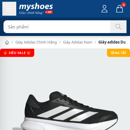
0
Sản phẩm chính hãng 10
/
Giày Adidas Chính Hãng
/
Giày Adidas Nam
/
Giày adidas Dur
🎁 SIÊU SALE 🎁
TẶNG TẤT