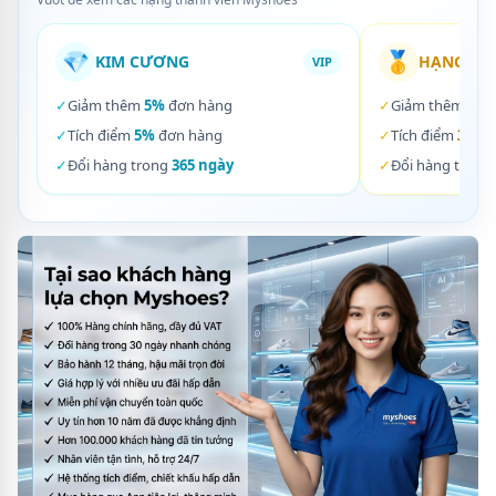
💎
🥇
KIM CƯƠNG
HẠNG VÀ
VIP
✓
Giảm thêm
5%
đơn hàng
✓
Giảm thêm
3%
✓
Tích điểm
5%
đơn hàng
✓
Tích điểm
3%
đơ
✓
Đổi hàng trong
365 ngày
✓
Đổi hàng trong