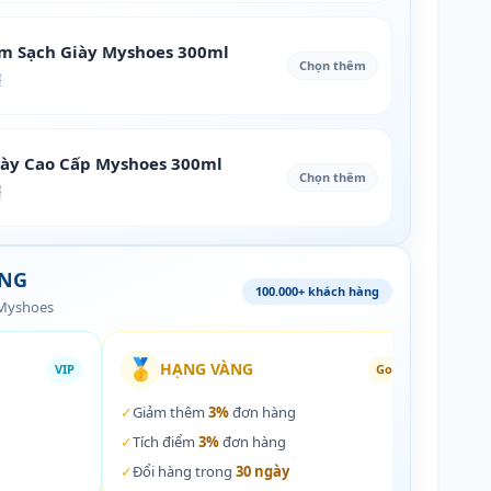
àm Sạch Giày Myshoes 300ml
Chọn thêm
₫
iày Cao Cấp Myshoes 300ml
Chọn thêm
₫
ÀNG
100.000+ khách hàng
 Myshoes
🥇
🏵️
HẠNG VÀNG
VIP
Gold
✓
Giảm thêm
3%
đơn hàng
✓
Giả
✓
Tích điểm
3%
đơn hàng
✓
Tích
✓
Đổi hàng trong
30 ngày
✓
Đổi 