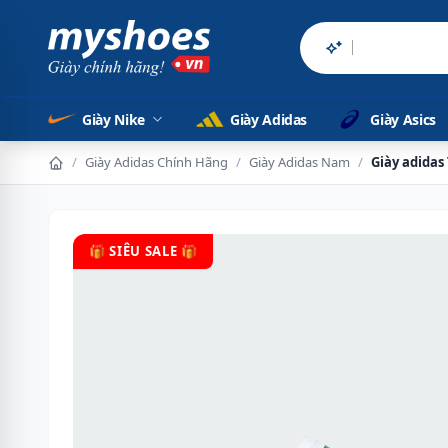
Sản phẩm chín
Giày Nike
Giày Adidas
Giày Asics
/
Giày Adidas Chính Hãng
/
Giày Adidas Nam
/
Giày adidas
🎁 SIÊU SALE 🎁