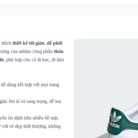
u thích
thiết kế tối giản
,
dễ phối
trưng của adidas cùng phần
thân
đủ
, phù hợp cho cả đi học, đi làm
 dễ dàng kết hợp với mọi trang
iác êm ái và sang trọng, dễ lau
yển ổn định trên nhiều bề mặt.
 với vẻ đẹp thời thượng, không