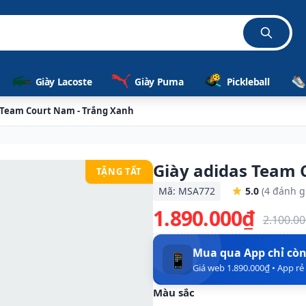
Giày Lacoste
Giày Puma
Pickleball
 Team Court Nam - Trắng Xanh
Giày adidas Team 
TẶNG TẤT
Mã: MSA772
5.0
(4 đánh g
1.890.000₫
2.100.0
Mua qua App chỉ cò
📱
Giá web 1.890.000₫ • App r
Màu sắc