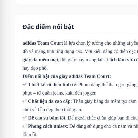
Đặc điểm nổi bật
adidas Team Court
là lựa chọn lý tưởng cho những ai yê
đồ
và mang tính ứng dụng cao. Với kiểu dáng cổ điển đặc 
giày da mềm mại
, đôi giày này mang lại sự
lịch lãm vừa 
hay dạo phố.
Điểm nổi bật của giày adidas Team Court:
✅
Thiết kế cổ điển tinh tế
: Phom dáng thể thao gọn gàng,
phục – từ quần jeans, kaki đến jogger.
✅
Chất liệu da cao cấp
: Thân giày bằng da mềm tạo cảm g
chùi và bền đẹp theo thời gian.
✅
Đế cao su bám tốt
: Đế ngoài chắc chắn giúp bạn di chu
✅
Phong cách unisex
: Dễ dàng sử dụng cho cả nam và nữ
lỗi mốt.