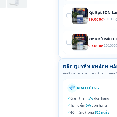
Xịt Bọt ION L
99.000₫
200.000
Xịt Khử Mùi G
99.000₫
200.000
ĐẶC QUYỀN KHÁCH H
Vuốt để xem các hạng thành viên
💎
KIM CƯƠNG
✓
Giảm thêm
5%
đơn hàng
✓
Tích điểm
5%
đơn hàng
✓
Đổi hàng trong
365 ngày