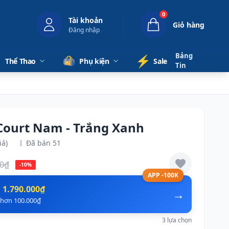
0
Tài khoản
Giỏ hàng
Đăng nhập
Bảng
⚡️
Thể Thao
Phụ kiện
Sale
Tin
Court Nam - Trắng Xanh
iá)
Đã bán 51
00₫
-10%
APP -100K
n
1.790.000₫
→
ẻ hơn 100.000₫
3 lựa chọn