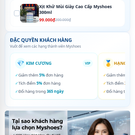
Xịt Khử Mùi Giày Cao Cấp Myshoes
300ml
99.000₫
200.000₫
ĐẶC QUYỀN KHÁCH HÀNG
Vuốt để xem các hạng thành viên Myshoes
💎
🥇
KIM CƯƠNG
HẠNG VÀ
VIP
✓
Giảm thêm
5%
đơn hàng
✓
Giảm thêm
3%
✓
Tích điểm
5%
đơn hàng
✓
Tích điểm
3%
đơ
✓
Đổi hàng trong
365 ngày
✓
Đổi hàng trong