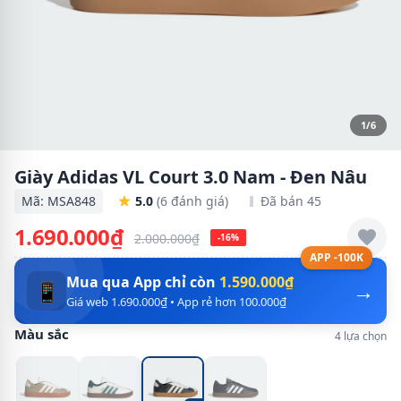
1/6
Giày Adidas VL Court 3.0 Nam - Đen Nâu
Mã: MSA848
5.0
(6 đánh giá)
Đã bán 45
1.690.000₫
2.000.000₫
-16%
APP -100K
Mua qua App chỉ còn
1.590.000₫
→
📱
Giá web 1.690.000₫ • App rẻ hơn 100.000₫
Màu sắc
4 lựa chọn