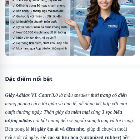
Đặc điểm nổi bật
Giày Adidas VL Court 3.0
là mẫu sneaker
thời trang cổ điển
mang phong cách tối giản và tinh tế, dễ dàng kết hợp với mọi
outfit thường ngày. Thân giày da
mềm mại
cùng
3 sọc biểu
tượng adidas
nổi bật mang đến vẻ ngoài sang trọng và trẻ trung.
Bên trong là
lót giày êm ái và đệm nhẹ
, giúp di chuyển thoải
mái suốt cả ngày. Đế
cao su lưu hóa (vulcanized rubber)
bền