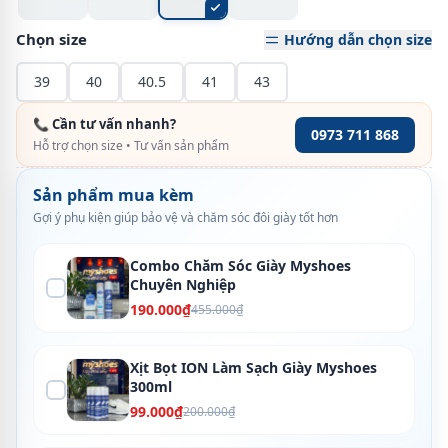
Chọn size
Hướng dẫn chọn size
39
40
40.5
41
43
📞 Cần tư vấn nhanh?
0973 711 868
Hỗ trợ chọn size • Tư vấn sản phẩm
Sản phẩm mua kèm
Gợi ý phụ kiện giúp bảo vệ và chăm sóc đôi giày tốt hơn
Combo Chăm Sóc Giày Myshoes
Chuyên Nghiệp
190.000₫
455.000₫
Xịt Bọt ION Làm Sạch Giày Myshoes
300ml
99.000₫
200.000₫