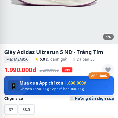
1/6
Giày Adidas Ultrarun 5 Nữ - Trắng Tím
Mã: MSA856
5.0
(5 đánh giá)
Đã bán 36
1.990.000₫
2.200.000₫
-10%
APP -100K
Mua qua App chỉ còn
1.890.000₫
→
📱
Giá web 1.990.000₫ • App rẻ hơn 100.000₫
Chọn size
Hướng dẫn chọn size
37
38.5