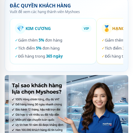
ĐẶC QUYỀN KHÁCH HÀNG
Vuốt để xem các hạng thành viên Myshoes
💎
🥇
KIM CƯƠNG
HẠNG VÀ
VIP
✓
Giảm thêm
5%
đơn hàng
✓
Giảm thêm
3%
✓
Tích điểm
5%
đơn hàng
✓
Tích điểm
3%
đơ
✓
Đổi hàng trong
365 ngày
✓
Đổi hàng trong