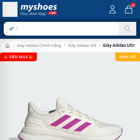
0
Sản phẩ
/
Giày Adidas Chính Hãng
/
Giày Adidas Nữ
/
Giày Adidas Ultra
🎁 SIÊU SALE 🎁
TẶNG TẤT