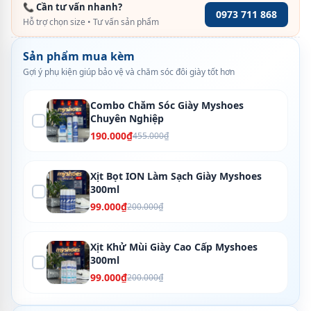
📞 Cần tư vấn nhanh?
0973 711 868
Hỗ trợ chọn size • Tư vấn sản phẩm
Sản phẩm mua kèm
Gợi ý phụ kiện giúp bảo vệ và chăm sóc đôi giày tốt hơn
Combo Chăm Sóc Giày Myshoes
Chuyên Nghiệp
190.000₫
455.000₫
Xịt Bọt ION Làm Sạch Giày Myshoes
300ml
99.000₫
200.000₫
Xịt Khử Mùi Giày Cao Cấp Myshoes
300ml
99.000₫
200.000₫