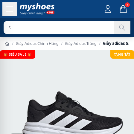
0
Sản phẩm chính hã
/
Giày Adidas Chính Hãng
/
Giày Adidas Trắng
/
Giày adidas Gal
🎁 SIÊU SALE 🎁
TẶNG TẤT