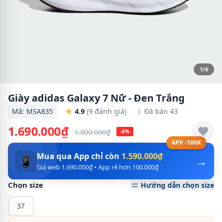
1/6
Giày adidas Galaxy 7 Nữ - Đen Trắng
Mã: MSA835
4.9
(9 đánh giá)
Đã bán 43
1.690.000₫
1.800.000₫
-6%
APP -100K
Mua qua App chỉ còn
1.590.000₫
→
📱
Giá web 1.690.000₫ • App rẻ hơn 100.000₫
Chọn size
Hướng dẫn chọn size
37