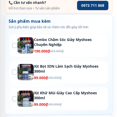
📞 Cần tư vấn nhanh?
0973 711 868
Hỗ trợ chọn size • Tư vấn sản phẩm
Sản phẩm mua kèm
Gợi ý phụ kiện giúp bảo vệ và chăm sóc đôi giày tốt hơn
Combo Chăm Sóc Giày Myshoes
Chuyên Nghiệp
190.000₫
455.000₫
Xịt Bọt ION Làm Sạch Giày Myshoes
300ml
99.000₫
200.000₫
Xịt Khử Mùi Giày Cao Cấp Myshoes
300ml
99.000₫
200.000₫