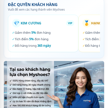
ĐẶC QUYỀN KHÁCH HÀNG
Vuốt để xem các hạng thành viên Myshoes
💎
🥇
KIM CƯƠNG
HẠNG VÀ
VIP
✓
Giảm thêm
5%
đơn hàng
✓
Giảm thêm
3%
✓
Tích điểm
5%
đơn hàng
✓
Tích điểm
3%
đơ
✓
Đổi hàng trong
365 ngày
✓
Đổi hàng trong