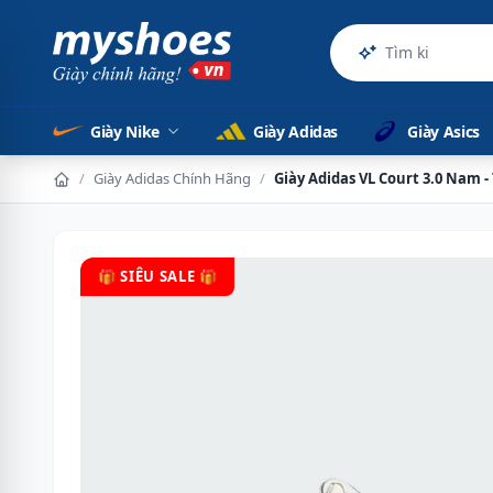
Sản phẩm
Giày Nike
Giày Adidas
Giày Asics
/
Giày Adidas Chính Hãng
/
Giày Adidas VL Court 3.0 Nam 
🎁 SIÊU SALE 🎁