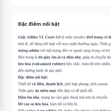
Đặc điểm nổi bật
Giày Adidas VL Court 3.0
là mẫu sneaker
thời trang cổ đ
tinh tế, dễ dàng kết hợp với mọi outfit thường ngày. Thân g
tượng adidas
nổi bật mang đến vẻ ngoài sang trọng và trẻ 
Bên trong là
lót giày êm ái và đệm nhẹ
, giúp di chuyển t
lưu hóa (vulcanized rubber)
bền chắc, bám tốt trên nhiều 
đến những bước đi dạo phố.
Đặc điểm nổi bật:
Thiết kế
cổ điển, thanh lịch
, phù hợp phong cách casual.
Thân giày
da mềm mại
, bền đẹp và dễ phối đồ.
Đệm êm nhẹ
, mang lại cảm giác thoải mái khi di chuyển.
Đế cao su lưu hóa
, bám tốt và bền bỉ.
Biểu tượng
3 sọc adidas
đặc trưng, tôn phong cách thời tra