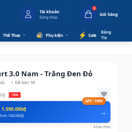
0
Tài khoản
Giỏ hàng
Đăng nhập
Bảng
⚡️
Thể Thao
Phụ kiện
Sale
Tin
urt 3.0 Nam - Trắng Đen Đỏ
iá)
Đã bán 58
00₫
-16%
APP -100K
n
1.590.000₫
→
ẻ hơn 100.000₫
4 lựa chọn