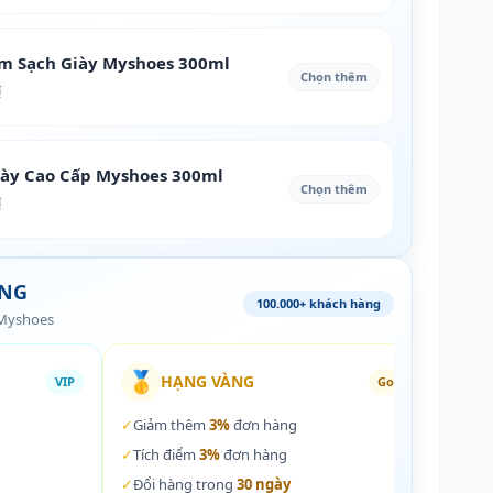
àm Sạch Giày Myshoes 300ml
Chọn thêm
₫
iày Cao Cấp Myshoes 300ml
Chọn thêm
₫
ÀNG
100.000+ khách hàng
 Myshoes
🥇
🏵️
HẠNG VÀNG
VIP
Gold
✓
Giảm thêm
3%
đơn hàng
✓
Giả
✓
Tích điểm
3%
đơn hàng
✓
Tích
✓
Đổi hàng trong
30 ngày
✓
Đổi 