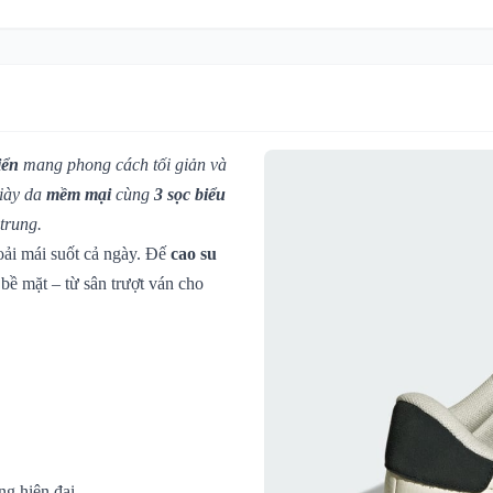
iển
mang phong cách tối giản và
iày da
mềm mại
cùng
3 sọc biểu
trung.
hoải mái suốt cả ngày. Đế
cao su
bề mặt – từ sân trượt ván cho
ng hiện đại.