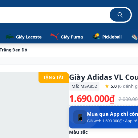
Giày Lacoste
Giày Puma
Pickleball
- Trắng Đen Đỏ
Giày Adidas VL Co
TẶNG TẤT
Mã: MSA852
5.0
(6 đánh g
1.690.000₫
2.000.0
Mua qua App chỉ cò
📱
Giá web 1.690.000₫ • App r
Màu sắc