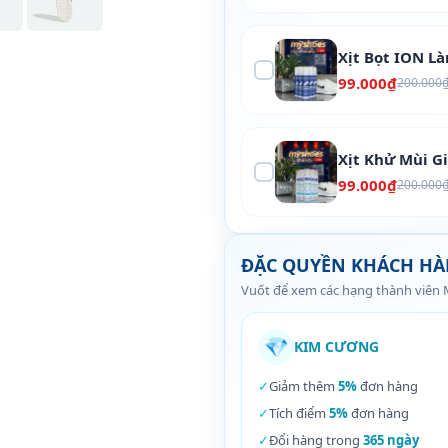
Xịt Bọt ION L
99.000₫
200.000
Xịt Khử Mùi G
99.000₫
200.000
ĐẶC QUYỀN KHÁCH H
Vuốt để xem các hạng thành viên
💎
KIM CƯƠNG
✓
Giảm thêm
5%
đơn hàng
✓
Tích điểm
5%
đơn hàng
✓
Đổi hàng trong
365 ngày