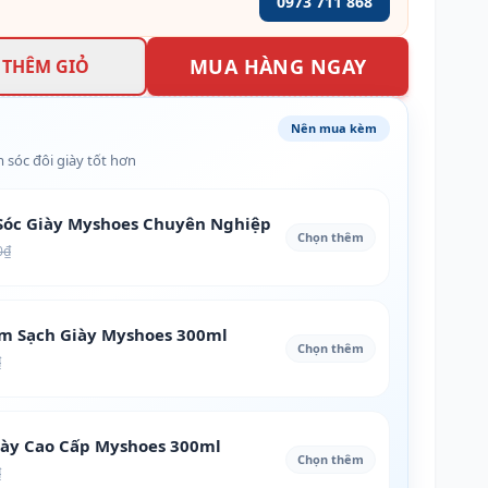
0973 711 868
MUA HÀNG NGAY
THÊM GIỎ
Nên mua kèm
 sóc đôi giày tốt hơn
óc Giày Myshoes Chuyên Nghiệp
Chọn thêm
0₫
àm Sạch Giày Myshoes 300ml
Chọn thêm
₫
iày Cao Cấp Myshoes 300ml
Chọn thêm
₫