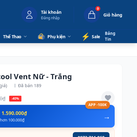
0
Tài khoản
Giỏ hàng
Đăng nhập
Bảng
⚡️
Thể Thao
Phụ kiện
Sale
Tin
ool Vent Nữ - Trắng
giá)
Đã bán 189
00₫
-40%
APP -100K
n
1.590.000₫
→
ẻ hơn 100.000₫