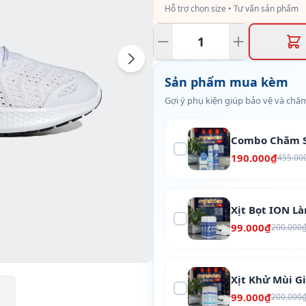
Hỗ trợ chọn size • Tư vấn sản phẩm
Sản phẩm mua kèm
Gợi ý phụ kiện giúp bảo vệ và chăm
Combo Chăm S
190.000₫
455.00
Xịt Bọt ION L
99.000₫
200.000
Xịt Khử Mùi G
99.000₫
200.000