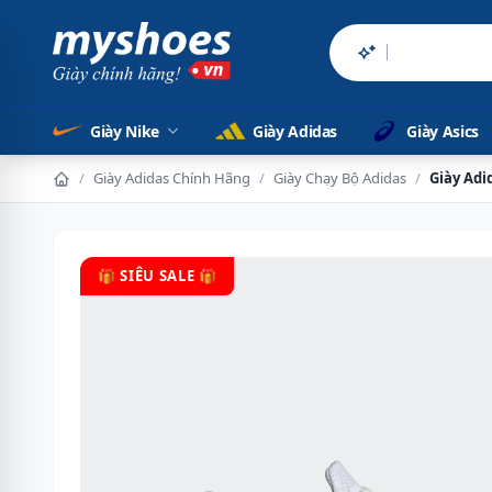
Sản phẩm chín
Giày Nike
Giày Adidas
Giày Asics
/
Giày Adidas Chính Hãng
/
Giày Chạy Bộ Adidas
/
Giày Adi
🎁 SIÊU SALE 🎁