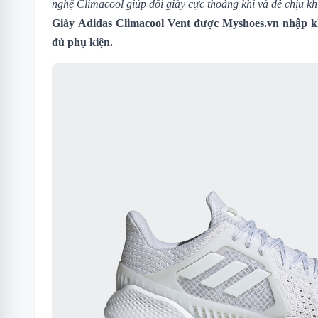
nghệ Climacool giúp đôi giày cực thoáng khi và dễ chịu kh
Giày Adidas Climacool Vent
được Myshoes.vn nhập kh
đủ phụ kiện.