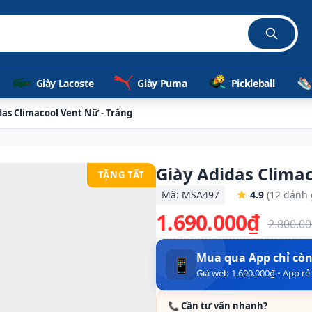
Giày Lacoste
Giày Puma
Pickleball
das Climacool Vent Nữ - Trắng
Giày Adidas Climac
TẶNG TẤT
Mã: MSA497
4.9
(12 đánh 
1.690.000₫
2.800.0
Mua qua App chỉ cò
📱
Giá web 1.690.000₫ • App r
📞 Cần tư vấn nhanh?