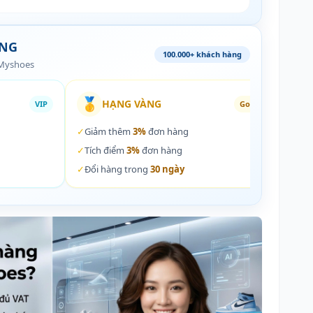
ÀNG
100.000+ khách hàng
 Myshoes
🥇
🏵️
HẠNG VÀNG
VIP
Gold
✓
Giảm thêm
3%
đơn hàng
✓
Giả
✓
Tích điểm
3%
đơn hàng
✓
Tích
✓
Đổi hàng trong
30 ngày
✓
Đổi 