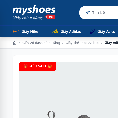
Sản p
Giày Nike
Giày Adidas
Giày Asics
/
Giày Adidas Chính Hãng
/
Giày Thể Thao Adidas
/
Giày Ad
🎁 SIÊU SALE 🎁