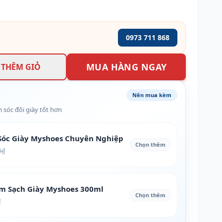
0973 711 868
MUA HÀNG NGAY
THÊM GIỎ
Nên mua kèm
 sóc đôi giày tốt hơn
óc Giày Myshoes Chuyên Nghiệp
Chọn thêm
0₫
àm Sạch Giày Myshoes 300ml
Chọn thêm
₫