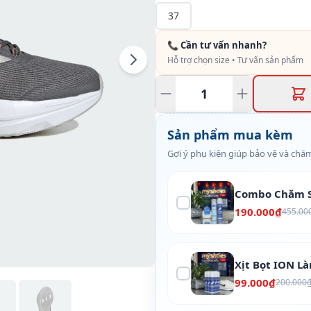
37
📞 Cần tư vấn nhanh?
Hỗ trợ chọn size • Tư vấn sản phẩm
Sản phẩm mua kèm
Gợi ý phụ kiện giúp bảo vệ và chăm
Combo Chăm S
190.000₫
455.00
Xịt Bọt ION L
99.000₫
200.000