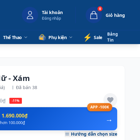
0
Tài khoản
Giỏ hàng
Đăng nhập
Bảng
⚡️
Thể Thao
Phụ kiện
Sale
Tin
Nữ - Xám
iá)
Đã bán 38
00₫
-11%
APP -100K
n
1.690.000₫
→
ẻ hơn 100.000₫
Hướng dẫn chọn size