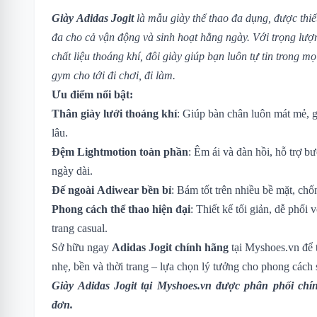
Giày Adidas Jogit
là mẫu giày thể thao đa dụng, được thiết
đa cho cả vận động và sinh hoạt hằng ngày. Với trọng lượ
chất liệu thoáng khí, đôi giày giúp bạn luôn tự tin trong m
gym cho tới đi chơi, đi làm.
Ưu điểm nổi bật:
Thân giày lưới thoáng khí
: Giúp bàn chân luôn mát mẻ, 
lâu.
Đệm Lightmotion toàn phần
: Êm ái và đàn hồi, hỗ trợ b
ngày dài.
Đế ngoài Adiwear bền bỉ
: Bám tốt trên nhiều bề mặt, ch
Phong cách thể thao hiện đại
: Thiết kế tối giản, dễ phối 
trang casual.
Sở hữu ngay
Adidas Jogit chính hãng
tại Myshoes.vn để t
nhẹ, bền và thời trang – lựa chọn lý tưởng cho phong cách
Giày Adidas Jogit
tại Myshoes.vn được phân phối chín
đơn.