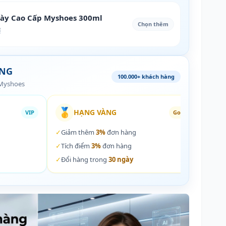
iày Cao Cấp Myshoes 300ml
Chọn thêm
₫
ÀNG
100.000+ khách hàng
 Myshoes
🥇
🏵️
HẠNG VÀNG
VIP
Gold
✓
Giảm thêm
3%
đơn hàng
✓
Giả
✓
Tích điểm
3%
đơn hàng
✓
Tích
✓
Đổi hàng trong
30 ngày
✓
Đổi 