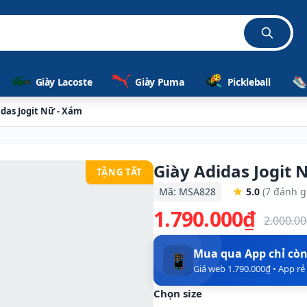
Giày Lacoste
Giày Puma
Pickleball
idas Jogit Nữ - Xám
Giày Adidas Jogit 
TẶNG TẤT
Mã: MSA828
5.0
(7 đánh g
1.790.000₫
2.000.0
Mua qua App chỉ cò
📱
Giá web 1.790.000₫ • App r
Chọn size