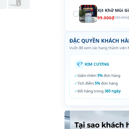
Xịt Khử Mùi G
99.000₫
200.000
ĐẶC QUYỀN KHÁCH H
Vuốt để xem các hạng thành viên
💎
KIM CƯƠNG
✓
Giảm thêm
5%
đơn hàng
✓
Tích điểm
5%
đơn hàng
✓
Đổi hàng trong
365 ngày