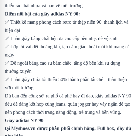
thiểu rác thải nhựa và bảo vệ môi trường.
Điểm nổi bật của giày adidas NY 90:
✅ Thiết kế mang phong cách retro từ thập niên 90, thanh lịch và
hiện đại
✅ Thân giày bằng chất liệu da cao cấp bền nhẹ, dễ vệ sinh
✅ Lớp lót vải dệt thoáng khí, tạo cảm giác thoải mái khi mang cả
ngày
✅ Đế ngoài bằng cao su bám chắc, tăng độ bền khi sử dụng
thường xuyên
✅ Thân giày chứa tối thiểu 50% thành phần tái chế – thân thiện
với môi trường
Dù bạn đến công sở, ra phố cà phê hay đi dạo, giày adidas NY 90
đều dễ dàng kết hợp cùng jeans, quần jogger hay váy ngắn để tạo
nên phong cách thời trang năng động, trẻ trung và bền vững.
Giày adidas NY 90
tại
Myshoes.vn
được phân phối chính hãng. Full box, đầy đủ