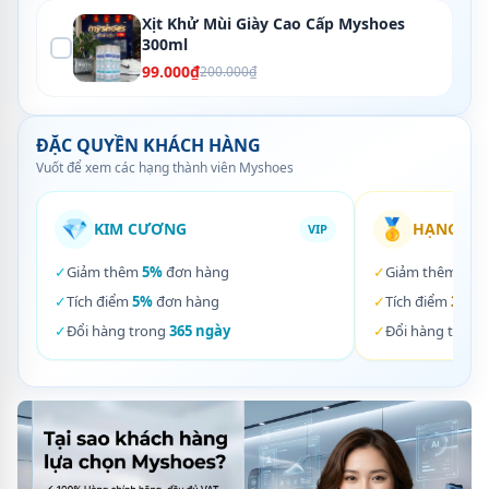
Xịt Khử Mùi Giày Cao Cấp Myshoes
300ml
99.000₫
200.000₫
ĐẶC QUYỀN KHÁCH HÀNG
Vuốt để xem các hạng thành viên Myshoes
💎
🥇
KIM CƯƠNG
HẠNG VÀ
VIP
✓
Giảm thêm
5%
đơn hàng
✓
Giảm thêm
3%
✓
Tích điểm
5%
đơn hàng
✓
Tích điểm
3%
đơ
✓
Đổi hàng trong
365 ngày
✓
Đổi hàng trong