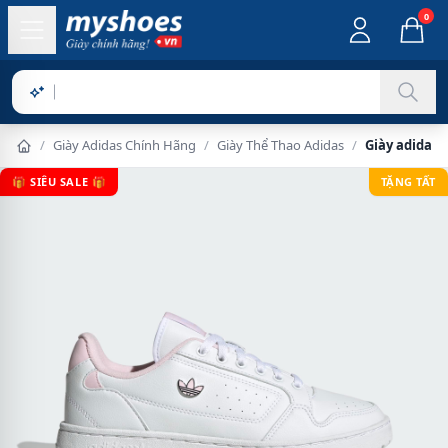
0
Sản phẩm
/
Giày Adidas Chính Hãng
/
Giày Thể Thao Adidas
/
Giày adidas 
🎁 SIÊU SALE 🎁
TẶNG TẤT