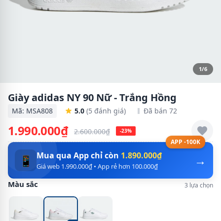
1/6
Giày adidas NY 90 Nữ - Trắng Hồng
Mã: MSA808
5.0
(5 đánh giá)
Đã bán 72
1.990.000₫
2.600.000₫
-23%
APP -100K
Mua qua App chỉ còn
1.890.000₫
→
📱
Giá web 1.990.000₫ • App rẻ hơn 100.000₫
Màu sắc
3 lựa chọn