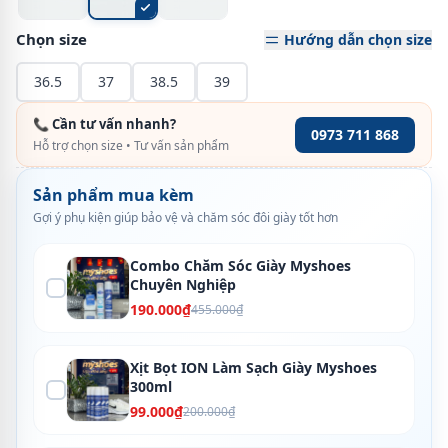
Chọn size
Hướng dẫn chọn size
36.5
37
38.5
39
📞 Cần tư vấn nhanh?
0973 711 868
Hỗ trợ chọn size • Tư vấn sản phẩm
Sản phẩm mua kèm
Gợi ý phụ kiện giúp bảo vệ và chăm sóc đôi giày tốt hơn
Combo Chăm Sóc Giày Myshoes
Chuyên Nghiệp
190.000₫
455.000₫
Xịt Bọt ION Làm Sạch Giày Myshoes
300ml
99.000₫
200.000₫