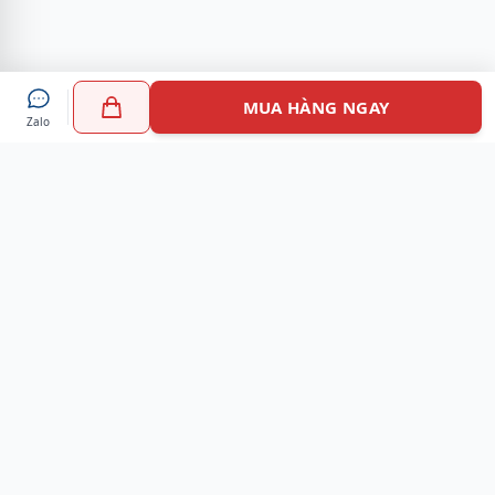
MUA HÀNG NGAY
Zalo
Myshoes là nền tảng mua sắm giày chính hãng hàng đầu