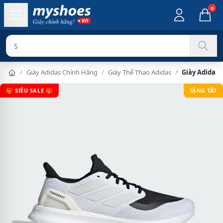
0
Sản phẩm ch
/
Giày Adidas Chính Hãng
/
Giày Thể Thao Adidas
/
Giày Adidas 
🎁 SIÊU SALE 🎁
TẶNG TẤT