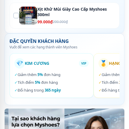
Xịt Khử Mùi Giày Cao Cấp Myshoes
300ml
99.000₫
200.000₫
ĐẶC QUYỀN KHÁCH HÀNG
Vuốt để xem các hạng thành viên Myshoes
💎
🥇
KIM CƯƠNG
HẠNG VÀ
VIP
✓
Giảm thêm
5%
đơn hàng
✓
Giảm thêm
3%
✓
Tích điểm
5%
đơn hàng
✓
Tích điểm
3%
đơ
✓
Đổi hàng trong
365 ngày
✓
Đổi hàng trong