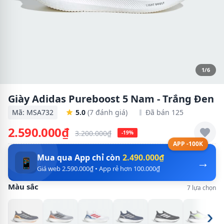
1/6
Giày Adidas Pureboost 5 Nam - Trắng Đen
Mã: MSA732
5.0
(7 đánh giá)
Đã bán 125
2.590.000₫
3.200.000₫
-19%
APP -100K
Mua qua App chỉ còn
2.490.000₫
→
📱
Giá web 2.590.000₫ • App rẻ hơn 100.000₫
Màu sắc
7 lựa chọn
›