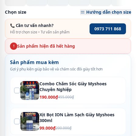
Chọn size
Hướng dẫn chọn size
📞 Cần tư vấn nhanh?
0973 711 868
Hỗ trợ chọn size • Tư vấn sản phẩm
Sản phẩm hiện đã hết hàng
!
Sản phẩm mua kèm
Gợi ý phụ kiện giúp bảo vệ và chăm sóc đôi giày tốt hơn
Combo Chăm Sóc Giày Myshoes
Chuyên Nghiệp
190.000₫
455.000₫
Xịt Bọt ION Làm Sạch Giày Myshoes
300ml
99.000₫
200.000₫