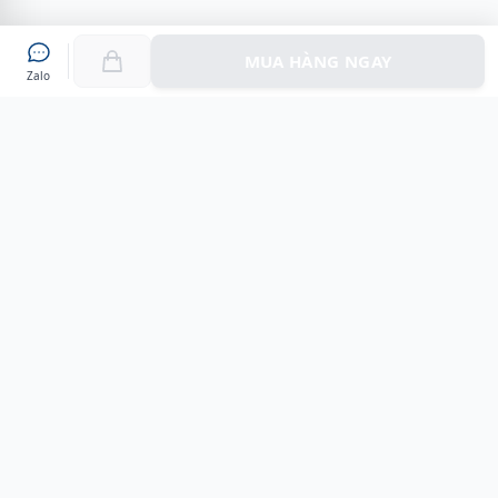
MUA HÀNG NGAY
Zalo
Myshoes là nền tảng mua sắm giày chính hãng hàng đầu
Việt Nam với hơn 100.000 khách hàng đã tin tưởng và lựa
chọn. Cùng với công nghệ hiện đại chúng tôi cam kết