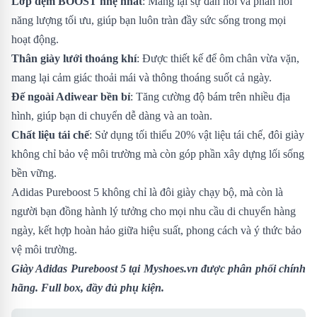
Lớp đệm BOOST nhẹ nhất
: Mang lại sự đàn hồi và phản hồi
năng lượng tối ưu, giúp bạn luôn tràn đầy sức sống trong mọi
hoạt động.
Thân giày lưới thoáng khí
: Được thiết kế để ôm chân vừa vặn,
mang lại cảm giác thoải mái và thông thoáng suốt cả ngày.
Đế ngoài Adiwear bền bỉ
: Tăng cường độ bám trên nhiều địa
hình, giúp bạn di chuyển dễ dàng và an toàn.
Chất liệu tái chế
: Sử dụng tối thiểu 20% vật liệu tái chế, đôi giày
không chỉ bảo vệ môi trường mà còn góp phần xây dựng lối sống
bền vững.
Adidas Pureboost 5 không chỉ là đôi giày chạy bộ, mà còn là
người bạn đồng hành lý tưởng cho mọi nhu cầu di chuyển hàng
ngày, kết hợp hoàn hảo giữa hiệu suất, phong cách và ý thức bảo
vệ môi trường.
Giày Adidas Pureboost 5
tại Myshoes.vn được phân phối chính
hãng. Full box, đầy đủ phụ kiện.