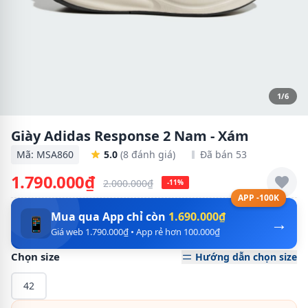
1/6
Giày Adidas Response 2 Nam - Xám
Mã: MSA860
5.0
(8 đánh giá)
Đã bán 53
1.790.000₫
2.000.000₫
-11%
APP -100K
Mua qua App chỉ còn
1.690.000₫
→
📱
Giá web 1.790.000₫ • App rẻ hơn 100.000₫
Chọn size
Hướng dẫn chọn size
42