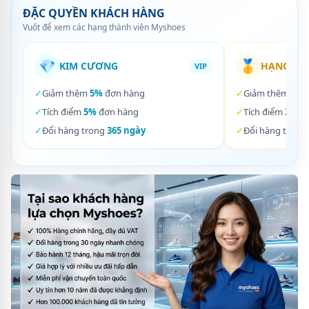
ĐẶC QUYỀN KHÁCH HÀNG
Vuốt để xem các hạng thành viên Myshoes
💎
🥇
KIM CƯƠNG
HẠNG VÀ
VIP
✓
Giảm thêm
5%
đơn hàng
✓
Giảm thêm
3%
✓
Tích điểm
5%
đơn hàng
✓
Tích điểm
3%
đơ
✓
Đổi hàng trong
365 ngày
✓
Đổi hàng trong