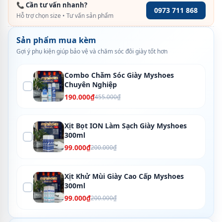
📞 Cần tư vấn nhanh?
0973 711 868
Hỗ trợ chọn size • Tư vấn sản phẩm
Sản phẩm mua kèm
Gợi ý phụ kiện giúp bảo vệ và chăm sóc đôi giày tốt hơn
Combo Chăm Sóc Giày Myshoes
Chuyên Nghiệp
190.000₫
455.000₫
Xịt Bọt ION Làm Sạch Giày Myshoes
300ml
99.000₫
200.000₫
Xịt Khử Mùi Giày Cao Cấp Myshoes
300ml
99.000₫
200.000₫