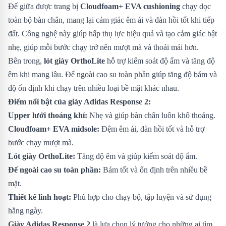
Đế giữa được trang bị
Cloudfoam+ EVA cushioning
chạy dọc
toàn bộ bàn chân, mang lại cảm giác êm ái và đàn hồi tốt khi tiếp
đất. Công nghệ này giúp hấp thụ lực hiệu quả và tạo cảm giác bật
nhẹ, giúp mỗi bước chạy trở nên mượt mà và thoải mái hơn.
Bên trong,
lót giày OrthoLite
hỗ trợ kiểm soát độ ẩm và tăng độ
êm khi mang lâu. Đế ngoài cao su toàn phần giúp tăng độ bám và
độ ổn định khi chạy trên nhiều loại bề mặt khác nhau.
Điểm nổi bật của giày Adidas Response 2:
Upper lưới thoáng khí:
Nhẹ và giúp bàn chân luôn khô thoáng.
Cloudfoam+ EVA midsole:
Đệm êm ái, đàn hồi tốt và hỗ trợ
bước chạy mượt mà.
Lót giày OrthoLite:
Tăng độ êm và giúp kiểm soát độ ẩm.
Đế ngoài cao su toàn phần:
Bám tốt và ổn định trên nhiều bề
mặt.
Thiết kế linh hoạt:
Phù hợp cho chạy bộ, tập luyện và sử dụng
hằng ngày.
Giày Adidas Response 2
là lựa chọn lý tưởng cho những ai tìm