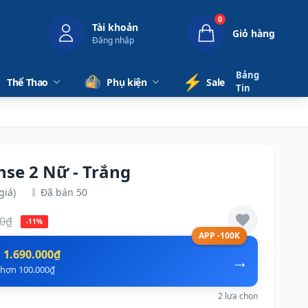
0
Tài khoản
Giỏ hàng
Đăng nhập
Bảng
⚡️
Thể Thao
Phụ kiện
Sale
Tin
nse 2 Nữ - Trắng
giá)
Đã bán 50
00₫
-11%
APP -100K
n
1.690.000₫
→
ẻ hơn 100.000₫
2 lựa chọn