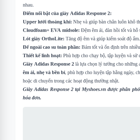
nhau.
Điểm nổi bật của giày Adidas Response 2:
Upper lưới thoáng khí:
Nhẹ và giúp bàn chân luôn khô t
Cloudfoam+ EVA midsole:
Đệm êm ái, đàn hồi tốt và hỗ
Lót giày OrthoLite:
Tăng độ êm và giúp kiểm soát độ ẩm.
Đế ngoài cao su toàn phần:
Bám tốt và ổn định trên nhiều
Thiết kế linh hoạt:
Phù hợp cho chạy bộ, tập luyện và sử 
Giày Adidas Response 2
là lựa chọn lý tưởng cho những 
êm ái, nhẹ và bền bỉ
, phù hợp cho luyện tập hằng ngày, c
hoặc di chuyển trong các hoạt động thường nhật.
Giày Adidas Response 2
tại Myshoes.vn được phân phối
hóa đơn.