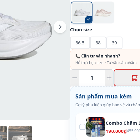
Chọn size
36.5
38
39
📞 Cần tư vấn nhanh?
Hỗ trợ chọn size • Tư vấn sản phẩm
Sản phẩm mua kèm
Gợi ý phụ kiện giúp bảo vệ và chăm
Combo Chăm S
190.000₫
455.00