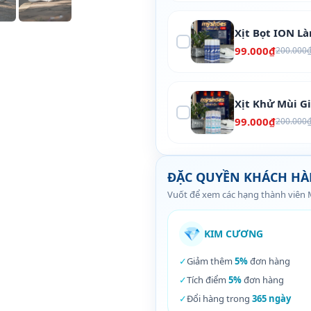
Xịt Bọt ION L
99.000₫
200.000
Xịt Khử Mùi G
99.000₫
200.000
ĐẶC QUYỀN KHÁCH H
Vuốt để xem các hạng thành viên
💎
KIM CƯƠNG
✓
Giảm thêm
5%
đơn hàng
✓
Tích điểm
5%
đơn hàng
✓
Đổi hàng trong
365 ngày