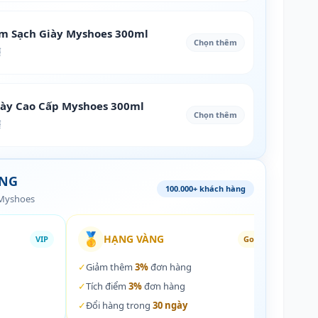
àm Sạch Giày Myshoes 300ml
Chọn thêm
₫
iày Cao Cấp Myshoes 300ml
Chọn thêm
₫
ÀNG
100.000+ khách hàng
 Myshoes
🥇
🏵️
HẠNG VÀNG
VIP
Gold
✓
Giảm thêm
3%
đơn hàng
✓
Giả
✓
Tích điểm
3%
đơn hàng
✓
Tích
✓
Đổi hàng trong
30 ngày
✓
Đổi 