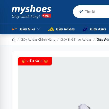
Sản phẩm chính
Giày Nike
Giày Adidas
Giày Asics
/
Giày Adidas Chính Hãng
/
Giày Thể Thao Adidas
/
Giày Ad
🎁 SIÊU SALE 🎁