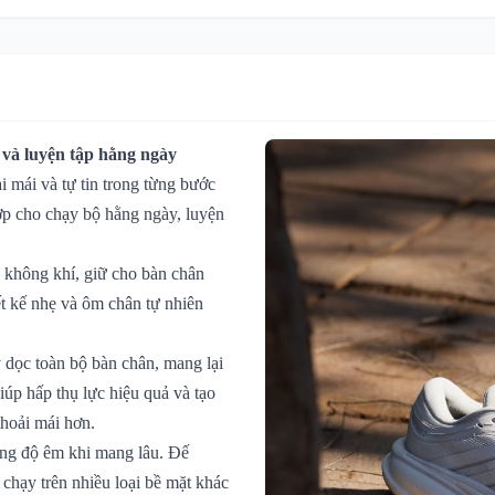
 và luyện tập hằng ngày
i mái và tự tin trong từng bước
ợp cho chạy bộ hằng ngày, luyện
 không khí, giữ cho bàn chân
ết kế nhẹ và ôm chân tự nhiên
 dọc toàn bộ bàn chân, mang lại
iúp hấp thụ lực hiệu quả và tạo
thoải mái hơn.
ăng độ êm khi mang lâu. Đế
 chạy trên nhiều loại bề mặt khác