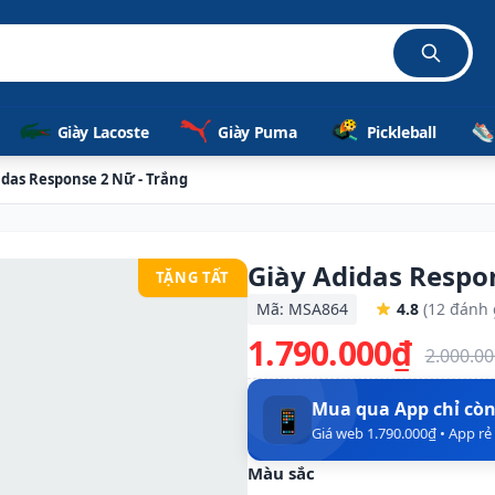
Giày Lacoste
Giày Puma
Pickleball
idas Response 2 Nữ - Trắng
Giày Adidas Respo
TẶNG TẤT
Mã: MSA864
4.8
(12 đánh 
1.790.000₫
2.000.0
Mua qua App chỉ cò
📱
Giá web 1.790.000₫ • App r
Màu sắc