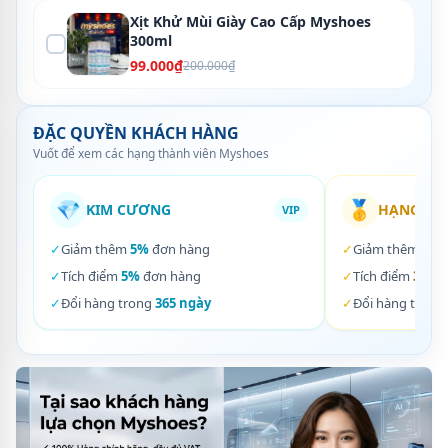
Xịt Khử Mùi Giày Cao Cấp Myshoes
300ml
99.000₫
200.000₫
ĐẶC QUYỀN KHÁCH HÀNG
Vuốt để xem các hạng thành viên Myshoes
💎
🥇
KIM CƯƠNG
HẠNG VÀ
VIP
✓
Giảm thêm
5%
đơn hàng
✓
Giảm thêm
3%
✓
Tích điểm
5%
đơn hàng
✓
Tích điểm
3%
đơ
✓
Đổi hàng trong
365 ngày
✓
Đổi hàng trong