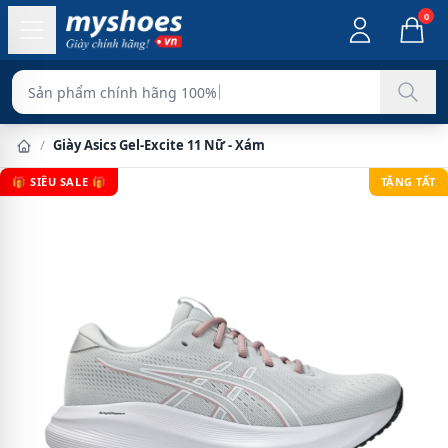
0
Sản phẩm chính hãng 100%
/
Giày Asics Gel-Excite 11 Nữ - Xám
🎁 SIÊU SALE 🎁
TẶNG TẤT