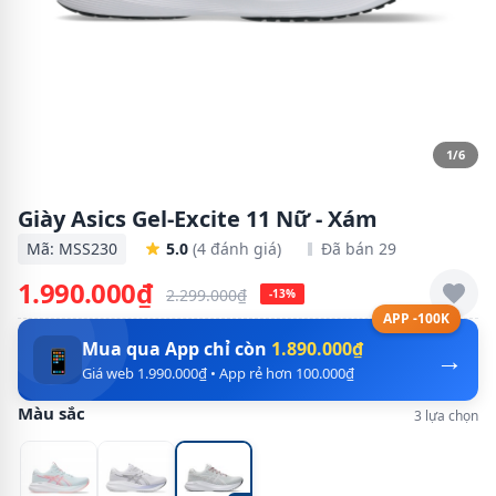
1/6
Giày Asics Gel-Excite 11 Nữ - Xám
Mã: MSS230
5.0
(4 đánh giá)
Đã bán 29
1.990.000₫
2.299.000₫
-13%
APP -100K
Mua qua App chỉ còn
1.890.000₫
→
📱
Giá web 1.990.000₫ • App rẻ hơn 100.000₫
Màu sắc
3 lựa chọn