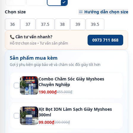
Chọn size
Hướng dẫn chọn size
36
37
37.5
38
39
39.5
📞 Cần tư vấn nhanh?
0973 711 868
Hỗ trợ chọn size • Tư vấn sản phẩm
Sản phẩm mua kèm
Gợi ý phụ kiện giúp bảo vệ và chăm sóc đôi giày tốt hơn
Combo Chăm Sóc Giày Myshoes
Chuyên Nghiệp
190.000₫
455.000₫
Xịt Bọt ION Làm Sạch Giày Myshoes
300ml
99.000₫
200.000₫