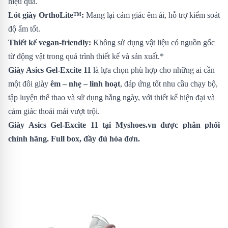
hiệu quả.
Lót giày OrthoLite™:
Mang lại cảm giác êm ái, hỗ trợ kiểm soát
độ ẩm tốt.
Thiết kế vegan-friendly:
Không sử dụng vật liệu có nguồn gốc
từ động vật trong quá trình thiết kế và sản xuất.*
Giày Asics Gel-Excite 11
là lựa chọn phù hợp cho những ai cần
một đôi giày
êm – nhẹ – linh hoạt
, đáp ứng tốt nhu cầu chạy bộ,
tập luyện thể thao và sử dụng hằng ngày, với thiết kế hiện đại và
cảm giác thoải mái vượt trội.
Giày Asics Gel-Excite 11
tại Myshoes.vn được phân phối
chính hãng. Full box, đầy đủ hóa đơn.