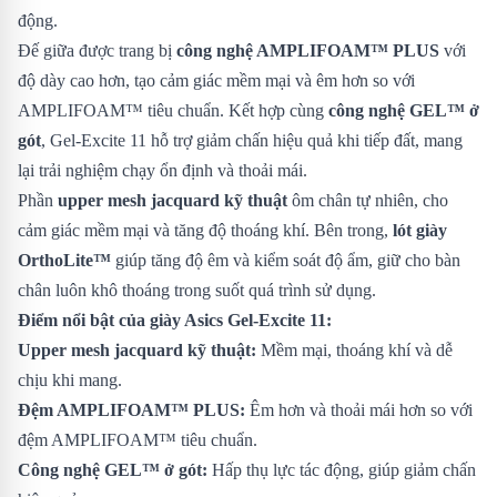
động.
Đế giữa được trang bị
công nghệ AMPLIFOAM™ PLUS
với
độ dày cao hơn, tạo cảm giác mềm mại và êm hơn so với
AMPLIFOAM™ tiêu chuẩn. Kết hợp cùng
công nghệ GEL™ ở
gót
, Gel-Excite 11 hỗ trợ giảm chấn hiệu quả khi tiếp đất, mang
lại trải nghiệm chạy ổn định và thoải mái.
Phần
upper mesh jacquard kỹ thuật
ôm chân tự nhiên, cho
cảm giác mềm mại và tăng độ thoáng khí. Bên trong,
lót giày
OrthoLite™
giúp tăng độ êm và kiểm soát độ ẩm, giữ cho bàn
chân luôn khô thoáng trong suốt quá trình sử dụng.
Điểm nổi bật của giày Asics Gel-Excite 11:
Upper mesh jacquard kỹ thuật:
Mềm mại, thoáng khí và dễ
chịu khi mang.
Đệm AMPLIFOAM™ PLUS:
Êm hơn và thoải mái hơn so với
đệm AMPLIFOAM™ tiêu chuẩn.
Công nghệ GEL™ ở gót:
Hấp thụ lực tác động, giúp giảm chấn