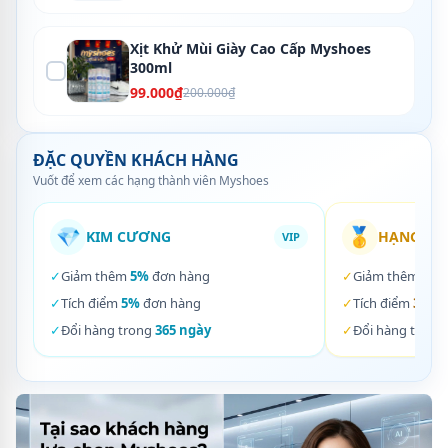
Xịt Khử Mùi Giày Cao Cấp Myshoes
300ml
99.000₫
200.000₫
ĐẶC QUYỀN KHÁCH HÀNG
Vuốt để xem các hạng thành viên Myshoes
💎
🥇
KIM CƯƠNG
HẠNG VÀ
VIP
✓
Giảm thêm
5%
đơn hàng
✓
Giảm thêm
3%
✓
Tích điểm
5%
đơn hàng
✓
Tích điểm
3%
đơ
✓
Đổi hàng trong
365 ngày
✓
Đổi hàng trong