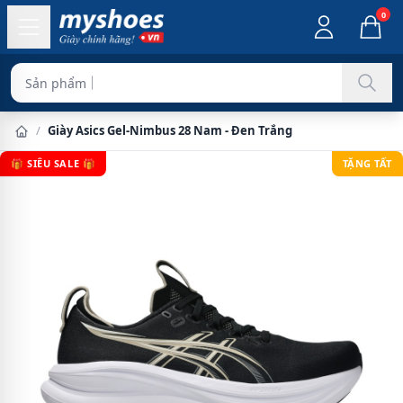
0
Sản phẩm chính hãng
/
Giày Asics Gel-Nimbus 28 Nam - Đen Trắng
🎁 SIÊU SALE 🎁
TẶNG TẤT