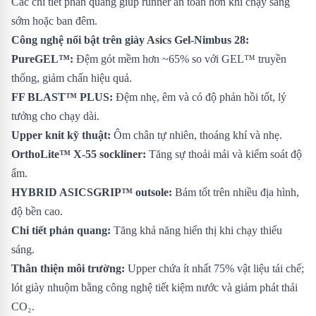
Các chi tiết phản quang giúp runner an toàn hơn khi chạy sáng
sớm hoặc ban đêm.
Công nghệ nổi bật trên giày Asics Gel-Nimbus 28:
PureGEL™:
Đệm gót mềm hơn ~65% so với GEL™ truyền
thống, giảm chấn hiệu quả.
FF BLAST™ PLUS:
Đệm nhẹ, êm và có độ phản hồi tốt, lý
tưởng cho chạy dài.
Upper knit kỹ thuật:
Ôm chân tự nhiên, thoáng khí và nhẹ.
OrthoLite™ X-55 sockliner:
Tăng sự thoải mái và kiểm soát độ
ẩm.
HYBRID ASICSGRIP™ outsole:
Bám tốt trên nhiều địa hình,
độ bền cao.
Chi tiết phản quang:
Tăng khả năng hiển thị khi chạy thiếu
sáng.
Thân thiện môi trường:
Upper chứa ít nhất 75% vật liệu tái chế;
lót giày nhuộm bằng công nghệ tiết kiệm nước và giảm phát thải
CO₂.