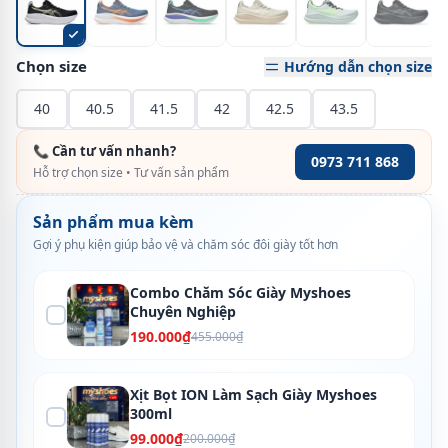
Chọn size
Hướng dẫn chọn size
40
40.5
41.5
42
42.5
43.5
📞 Cần tư vấn nhanh?
0973 711 868
Hỗ trợ chọn size • Tư vấn sản phẩm
Sản phẩm mua kèm
Gợi ý phụ kiện giúp bảo vệ và chăm sóc đôi giày tốt hơn
Combo Chăm Sóc Giày Myshoes
Chuyên Nghiệp
190.000₫
455.000₫
Xịt Bọt ION Làm Sạch Giày Myshoes
300ml
99.000₫
200.000₫