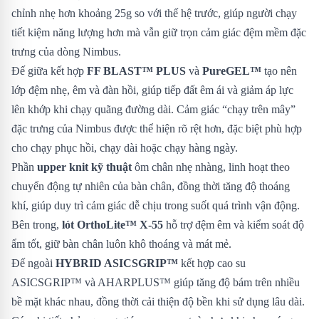
chỉnh nhẹ hơn khoảng 25g so với thế hệ trước, giúp người chạy
tiết kiệm năng lượng hơn mà vẫn giữ trọn cảm giác đệm mềm đặc
trưng của dòng Nimbus.
Đế giữa kết hợp
FF BLAST™ PLUS
và
PureGEL™
tạo nên
lớp đệm nhẹ, êm và đàn hồi, giúp tiếp đất êm ái và giảm áp lực
lên khớp khi chạy quãng đường dài. Cảm giác “chạy trên mây”
đặc trưng của Nimbus được thể hiện rõ rệt hơn, đặc biệt phù hợp
cho chạy phục hồi, chạy dài hoặc chạy hàng ngày.
Phần
upper knit kỹ thuật
ôm chân nhẹ nhàng, linh hoạt theo
chuyển động tự nhiên của bàn chân, đồng thời tăng độ thoáng
khí, giúp duy trì cảm giác dễ chịu trong suốt quá trình vận động.
Bên trong,
lót OrthoLite™ X-55
hỗ trợ đệm êm và kiểm soát độ
ẩm tốt, giữ bàn chân luôn khô thoáng và mát mẻ.
Đế ngoài
HYBRID ASICSGRIP™
kết hợp cao su
ASICSGRIP™ và AHARPLUS™ giúp tăng độ bám trên nhiều
bề mặt khác nhau, đồng thời cải thiện độ bền khi sử dụng lâu dài.