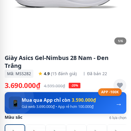
1/6
Giày Asics Gel-Nimbus 28 Nam - Đen
Trắng
Mã: MSS282
4.9
(15 đánh giá)
Đã bán 22
3.690.000₫
4.599.000₫
-20%
APP -100K
Mua qua App chỉ còn
3.590.000₫
→
📱
Giá web 3.690.000₫ • App rẻ hơn 100.000₫
Màu sắc
6 lựa chọn