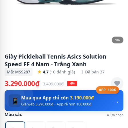
1/6
Giày Pickleball Tennis Asics Solution
Speed FF 4 Nam - Trắng Xanh
Mã: MSS287
4.7
(10 đánh giá)
Đã bán 37
3.290.000₫
3.499.000₫
-6%
APP -100K
Mua qua App chỉ còn
3.190.000₫
→
📱
Giá web 3.290.000₫ • App rẻ hơn 100.000₫
Màu sắc
4 lựa chọn