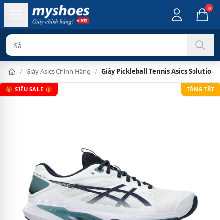
0
Sản phẩm chính
/
Giày Asics Chính Hãng
/
Giày Pickleball Tennis Asics Solution
🎁 SIÊU SALE 🎁
TẶNG TẤT