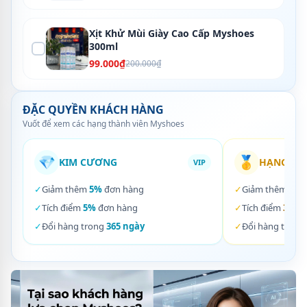
Xịt Khử Mùi Giày Cao Cấp Myshoes
300ml
99.000₫
200.000₫
ĐẶC QUYỀN KHÁCH HÀNG
Vuốt để xem các hạng thành viên Myshoes
💎
🥇
KIM CƯƠNG
HẠNG VÀ
VIP
✓
Giảm thêm
5%
đơn hàng
✓
Giảm thêm
3%
✓
Tích điểm
5%
đơn hàng
✓
Tích điểm
3%
đơ
✓
Đổi hàng trong
365 ngày
✓
Đổi hàng trong