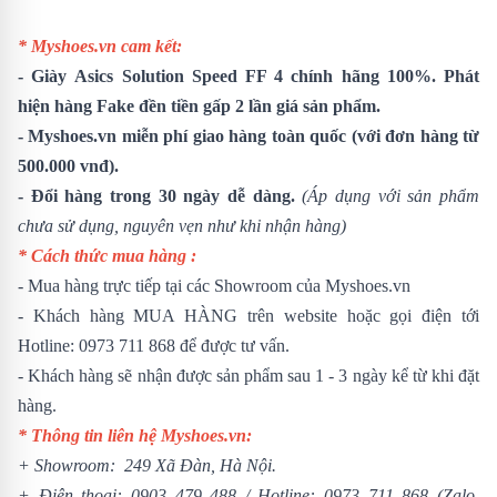
* Myshoes.vn cam kết:
-
Giày
Asics Solution Speed FF 4
chính hãng 100%. Phát
hiện hàng Fake đền tiền gấp 2 lần giá sản phẩm.
- Myshoes.vn miễn phí giao hàng toàn quốc (với đơn hàng từ
500.000 vnđ).
- Đổi hàng trong 30 ngày dễ dàng.
(Áp dụng với sản phẩm
chưa sử dụng, nguyên vẹn như khi nhận hàng)
* Cách thức mua hàng :
- Mua hàng trực tiếp tại các Showroom của Myshoes.vn
- Khách hàng MUA HÀNG trên website hoặc gọi điện tới
Hotline: 0973 711 868 để được tư vấn.
- Khách hàng sẽ nhận được sản phẩm sau 1 - 3 ngày kể từ khi đặt
hàng.
* Thông tin liên hệ Myshoes.vn:
+ Showroom: 249 Xã Đàn, Hà Nội.
+ Điện thoại:
0903 479 488
/
Hotline:
0973 711 868
(Zalo,