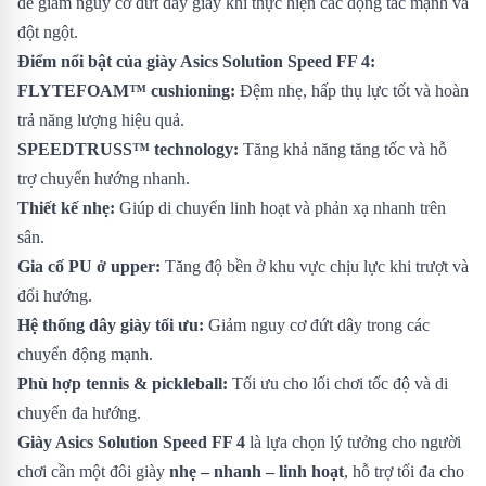
để giảm nguy cơ đứt dây giày khi thực hiện các động tác mạnh và
đột ngột.
Điểm nổi bật của giày Asics Solution Speed FF 4:
FLYTEFOAM™ cushioning:
Đệm nhẹ, hấp thụ lực tốt và hoàn
trả năng lượng hiệu quả.
SPEEDTRUSS™ technology:
Tăng khả năng tăng tốc và hỗ
trợ chuyển hướng nhanh.
Thiết kế nhẹ:
Giúp di chuyển linh hoạt và phản xạ nhanh trên
sân.
Gia cố PU ở upper:
Tăng độ bền ở khu vực chịu lực khi trượt và
đổi hướng.
Hệ thống dây giày tối ưu:
Giảm nguy cơ đứt dây trong các
chuyển động mạnh.
Phù hợp tennis & pickleball:
Tối ưu cho lối chơi tốc độ và di
chuyển đa hướng.
Giày Asics Solution Speed FF 4
là lựa chọn lý tưởng cho người
chơi cần một đôi giày
nhẹ – nhanh – linh hoạt
, hỗ trợ tối đa cho