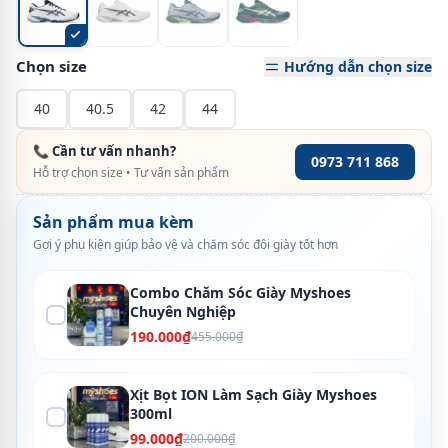
Chọn size
Hướng dẫn chọn size
40
40.5
42
44
📞 Cần tư vấn nhanh?
0973 711 868
Hỗ trợ chọn size • Tư vấn sản phẩm
Sản phẩm mua kèm
Gợi ý phụ kiện giúp bảo vệ và chăm sóc đôi giày tốt hơn
Combo Chăm Sóc Giày Myshoes
Chuyên Nghiệp
190.000₫
455.000₫
Xịt Bọt ION Làm Sạch Giày Myshoes
300ml
99.000₫
200.000₫