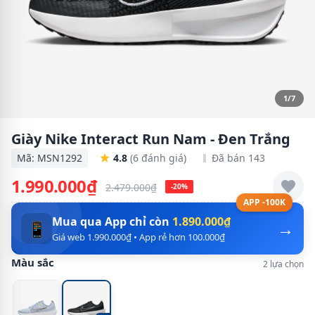
1/7
Giày Nike Interact Run Nam - Đen Trắng
Mã: MSN1292
4.8
(6 đánh giá)
Đã bán 143
1.990.000₫
2.479.000₫
-20%
APP -100K
Mua qua App chỉ còn
1.890.000₫
→
📱
Giá web 1.990.000₫ • App rẻ hơn 100.000₫
Màu sắc
2 lựa chọn