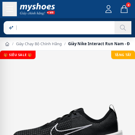
0
Sản phẩ
/
Giày Chạy Bộ Chính Hãng
/
Giày Nike Interact Run Nam - Đen
🎁 SIÊU SALE 🎁
TẶNG TẤT