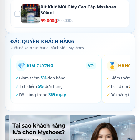
Xịt Khử Mùi Giày Cao Cấp Myshoes
300ml
99.000₫
200.000₫
ĐẶC QUYỀN KHÁCH HÀNG
Vuốt để xem các hạng thành viên Myshoes
💎
🥇
KIM CƯƠNG
HẠNG VÀ
VIP
✓
Giảm thêm
5%
đơn hàng
✓
Giảm thêm
3%
✓
Tích điểm
5%
đơn hàng
✓
Tích điểm
3%
đơ
✓
Đổi hàng trong
365 ngày
✓
Đổi hàng trong