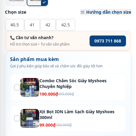
Chọn size
Hướng dẫn chọn size
40.5
41
42
42.5
📞 Cần tư vấn nhanh?
0973 711 868
Hỗ trợ chọn size • Tư vấn sản phẩm
Sản phẩm mua kèm
Gợi ý phụ kiện giúp bảo vệ và chăm sóc đôi giày tốt hơn
Combo Chăm Sóc Giày Myshoes
Chuyên Nghiệp
190.000₫
455.000₫
Xịt Bọt ION Làm Sạch Giày Myshoes
300ml
99.000₫
200.000₫