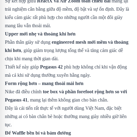
Sự kết hợp giữa
ReactX và Air Zoom toàn chiều dài
mang lại
trải nghiệm cân bằng giữa độ mềm, độ bật và sự ổn định. Đây là
kiểu cảm giác rất phù hợp cho những người cần một đôi giày
mang lâu vẫn thoải mái.
Upper mới nhẹ và thoáng khí hơn
Phần thân giày sử dụng
engineered mesh mới mềm và thoáng
khí hơn
, giúp giảm trọng lượng tổng thể và tăng cảm giác dễ
chịu khi mang thời gian dài.
Thiết kế này giúp
Pegasus 42
phù hợp không chỉ khi vận động
mà cả khi sử dụng thường xuyên hằng ngày.
Form rộng hơn – mang thoải mái hơn
Nike đã điều chỉnh
toe box và phần forefoot rộng hơn so với
Pegasus 41
, mang lại thêm không gian cho bàn chân.
Đây là cải tiến rất thực tế với người dùng Việt Nam, đặc biệt
những ai có bàn chân bè hoặc thường mang giày nhiều giờ liên
tục.
Đế Waffle bền bỉ và bám đường