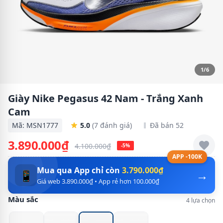
1/6
Giày Nike Pegasus 42 Nam - Trắng Xanh
Cam
Mã: MSN1777
5.0
(7 đánh giá)
Đã bán 52
3.890.000₫
4.100.000₫
-5%
APP -100K
Mua qua App chỉ còn
3.790.000₫
→
📱
Giá web 3.890.000₫ • App rẻ hơn 100.000₫
Màu sắc
4 lựa chọn