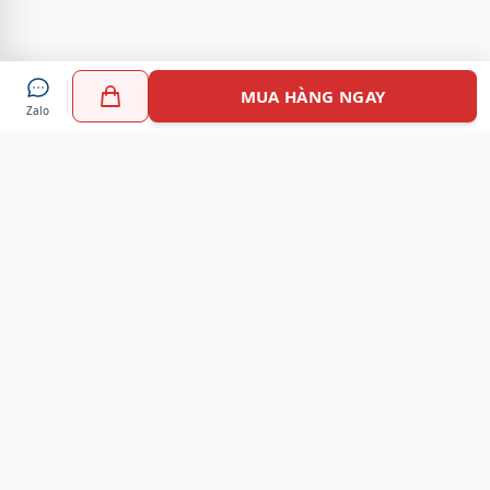
MUA HÀNG NGAY
Zalo
Myshoes là nền tảng mua sắm giày chính hãng hàng đầu
Việt Nam với hơn 100.000 khách hàng đã tin tưởng và lựa