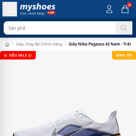
0
Sản phẩm chính hãn
/
Giày Chạy Bộ Chính Hãng
/
Giày Nike Pegasus 42 Nam - Trắn
🎁 SIÊU SALE 🎁
TẶNG TẤT