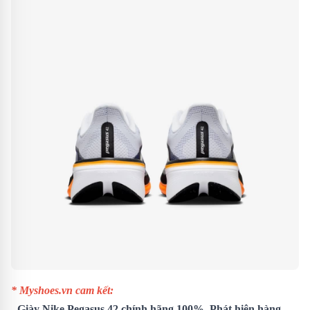
* Myshoes.vn cam kết:
-
Giày Nike Pegasus 42
chính hãng 100%. Phát hiện hàng