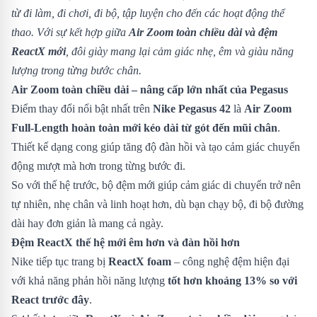
từ đi làm, đi chơi, đi bộ, tập luyện cho đến các hoạt động thể
thao. Với sự kết hợp giữa
Air Zoom toàn chiều dài và đệm
ReactX mới
, đôi giày mang lại cảm giác nhẹ, êm và giàu năng
lượng trong từng bước chân.
Air Zoom toàn chiều dài – nâng cấp lớn nhất của Pegasus
Điểm thay đổi nổi bật nhất trên
Nike Pegasus 42
là
Air Zoom
Full-Length hoàn toàn mới kéo dài từ gót đến mũi chân
.
Thiết kế dạng cong giúp tăng độ đàn hồi và tạo cảm giác chuyển
động mượt mà hơn trong từng bước đi.
So với thế hệ trước, bộ đệm mới giúp cảm giác di chuyển trở nên
tự nhiên, nhẹ chân và linh hoạt hơn, dù bạn chạy bộ, đi bộ đường
dài hay đơn giản là mang cả ngày.
Đệm ReactX thế hệ mới êm hơn và đàn hồi hơn
Nike tiếp tục trang bị
ReactX foam
– công nghệ đệm hiện đại
với khả năng phản hồi năng lượng
tốt hơn khoảng 13% so với
React trước đây
.