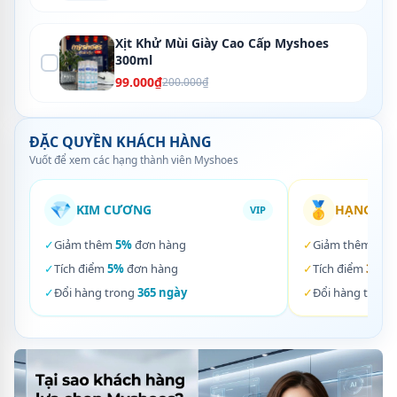
Xịt Khử Mùi Giày Cao Cấp Myshoes
300ml
99.000₫
200.000₫
ĐẶC QUYỀN KHÁCH HÀNG
Vuốt để xem các hạng thành viên Myshoes
💎
🥇
KIM CƯƠNG
HẠNG VÀ
VIP
✓
Giảm thêm
5%
đơn hàng
✓
Giảm thêm
3%
✓
Tích điểm
5%
đơn hàng
✓
Tích điểm
3%
đơ
✓
Đổi hàng trong
365 ngày
✓
Đổi hàng trong