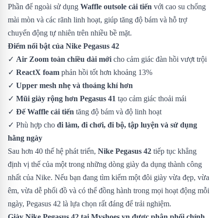
Phần đế ngoài sử dụng
Waffle outsole cải tiến
với cao su chống
mài mòn và các rãnh linh hoạt, giúp tăng độ bám và hỗ trợ
chuyển động tự nhiên trên nhiều bề mặt.
Điểm nổi bật của Nike Pegasus 42
✓
Air Zoom toàn chiều dài mới
cho cảm giác đàn hồi vượt trội
✓
ReactX foam
phản hồi tốt hơn khoảng 13%
✓
Upper mesh nhẹ và thoáng khí hơn
✓
Mũi giày rộng hơn Pegasus 41
tạo cảm giác thoải mái
✓
Đế Waffle cải tiến
tăng độ bám và độ linh hoạt
✓ Phù hợp cho
đi làm, đi chơi, đi bộ, tập luyện và sử dụng
hằng ngày
Sau hơn 40 thế hệ phát triển,
Nike Pegasus 42
tiếp tục khẳng
định vị thế của một trong những dòng giày đa dụng thành công
nhất của Nike. Nếu bạn đang tìm kiếm một đôi giày vừa đẹp, vừa
êm, vừa dễ phối đồ và có thể đồng hành trong mọi hoạt động mỗi
ngày, Pegasus 42 là lựa chọn rất đáng để trải nghiệm.
Giày Nike Pegasus 42
tại Myshoes.vn được phân phối chính