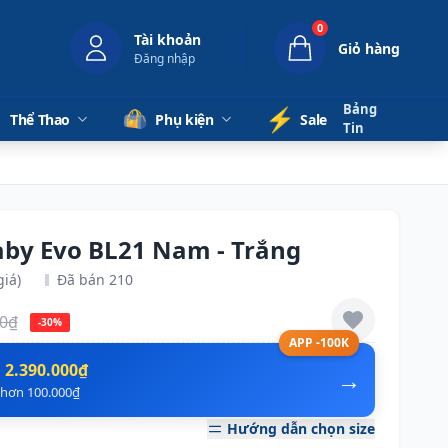
0
Tài khoản
Giỏ hàng
Đăng nhập
Bảng
⚡️
Thể Thao
Phụ kiện
Sale
Tin
aby Evo BL21 Nam - Trắng
giá)
Đã bán 210
00₫
-30%
APP -100K
n
2.390.000₫
→
ẻ hơn 100.000₫
Hướng dẫn chọn size