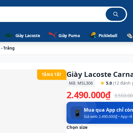
Giày Lacoste
Giày Puma
Pickleball
 - Trắng
Giày Lacoste Carn
TẶNG TẤT
Mã: MSL306
5.0
(12 đánh 
2.490.000₫
3.550.0
Mua qua App chỉ cò
📱
Giá web 2.490.000₫ • App r
Chọn size