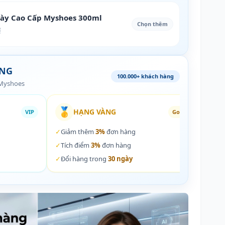
iày Cao Cấp Myshoes 300ml
Chọn thêm
₫
ÀNG
100.000+ khách hàng
 Myshoes
🥇
🏵️
HẠNG VÀNG
VIP
Gold
✓
Giảm thêm
3%
đơn hàng
✓
Giả
✓
Tích điểm
3%
đơn hàng
✓
Tích
✓
Đổi hàng trong
30 ngày
✓
Đổi 