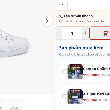
42
📞 Cần tư vấn nhanh?
Hỗ trợ chọn size • Tư vấn sản phẩm
Sản phẩm mua kèm
Gợi ý phụ kiện giúp bảo vệ và chăm
Combo Chăm S
190.000₫
455.00
Xịt Bọt ION L
99.000₫
200.000