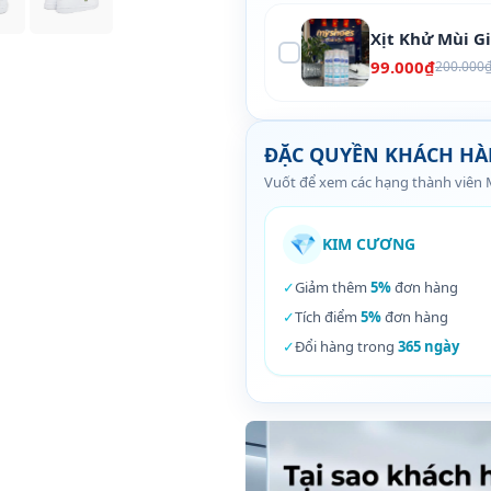
Xịt Khử Mùi G
99.000₫
200.000
ĐẶC QUYỀN KHÁCH H
Vuốt để xem các hạng thành viên
💎
KIM CƯƠNG
✓
Giảm thêm
5%
đơn hàng
✓
Tích điểm
5%
đơn hàng
✓
Đổi hàng trong
365 ngày