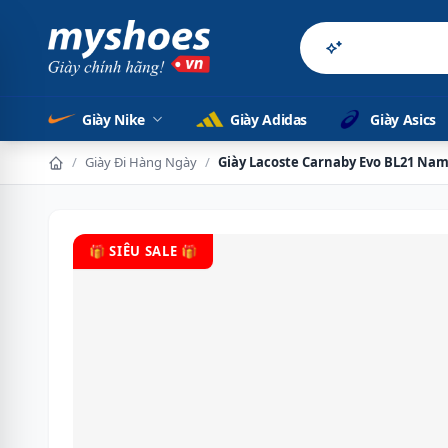
Sản phẩm chí
Giày Nike
Giày Adidas
Giày Asics
/
Giày Đi Hàng Ngày
/
Giày Lacoste Carnaby Evo BL21 Nam
🎁 SIÊU SALE 🎁