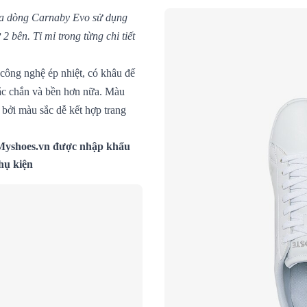
của dòng Carnaby Evo sử dụng
 bên. Tỉ mỉ trong từng chi tiết
công nghệ ép nhiệt, có khâu đế
ắc chắn và bền hơn nữa. Màu
bởi màu sắc dễ kết hợp trang
Myshoes.vn
được nhập khẩu
hụ kiện