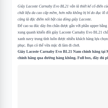
Giày Lacoste Carnaby Evo BL21 vẫn là thiết kể cổ điển 
chất liệu da cao cấp mềm, hơn nữa không bị bí do đục lỗ ở 2
cũng là đặc điểm nổi bật của dòng giày Lacoste.
Đế cao su đúc dày êm chân được gắn với phần upper bằng 
xung quanh khiến đôi giày Lacoste Carnaby Evo BL21 ch
xanh navy trung tính luôn được nhiều khách hàng lựa chọn 
phục. Bạn có thể vừa mặc đi làm đi chơi.
Giày Lacoste Carnaby Evo BL21 Nam chính hãng tại
chính hãng qua đường hàng không. Full box, đầy đủ p