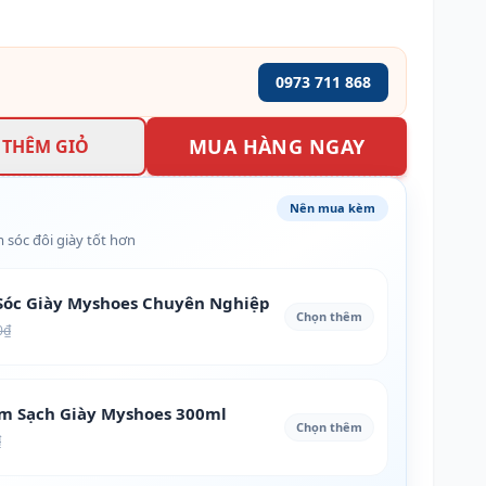
0973 711 868
MUA HÀNG NGAY
THÊM GIỎ
Nên mua kèm
 sóc đôi giày tốt hơn
óc Giày Myshoes Chuyên Nghiệp
Chọn thêm
0₫
àm Sạch Giày Myshoes 300ml
Chọn thêm
₫