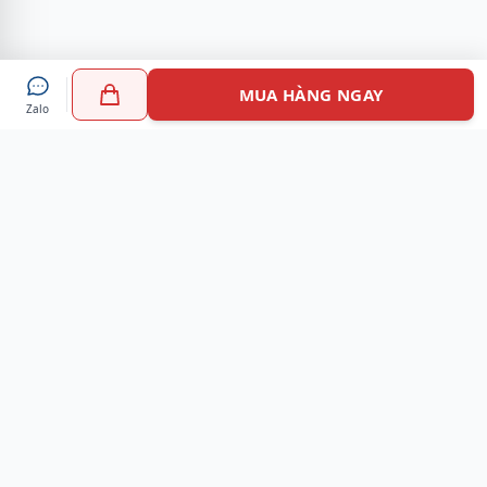
MUA HÀNG NGAY
Zalo
Myshoes là nền tảng mua sắm giày chính hãng hàng đầu
Việt Nam với hơn 100.000 khách hàng đã tin tưởng và lựa