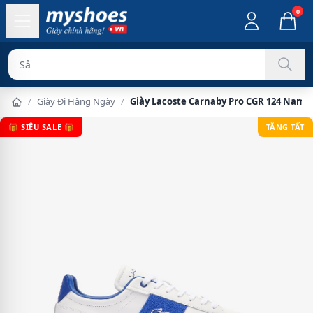
0
Sản phẩm chí
/
Giày Đi Hàng Ngày
/
Giày Lacoste Carnaby Pro CGR 124 Nam -
🎁 SIÊU SALE 🎁
TẶNG TẤT