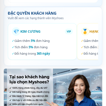
ĐẶC QUYỀN KHÁCH HÀNG
Vuốt để xem các hạng thành viên Myshoes
💎
🥇
KIM CƯƠNG
HẠNG VÀ
VIP
✓
Giảm thêm
5%
đơn hàng
✓
Giảm thêm
3%
✓
Tích điểm
5%
đơn hàng
✓
Tích điểm
3%
đơ
✓
Đổi hàng trong
365 ngày
✓
Đổi hàng trong