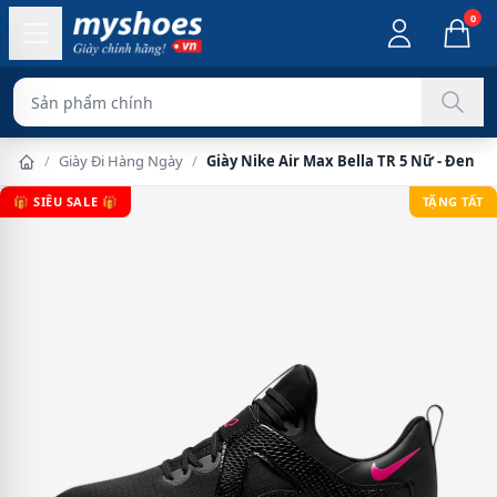
0
Sản phẩm chính hãng 100%
/
Giày Đi Hàng Ngày
/
Giày Nike Air Max Bella TR 5 Nữ - Đen H
🎁 SIÊU SALE 🎁
TẶNG TẤT