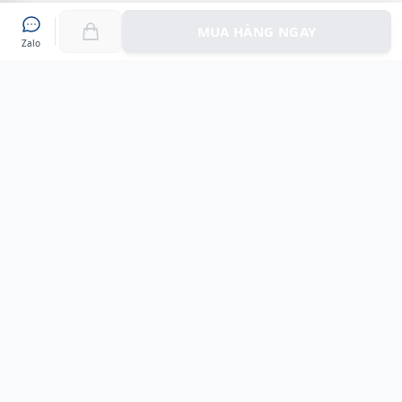
MUA HÀNG NGAY
Zalo
Myshoes là nền tảng mua sắm giày chính hãng hàng đầu
Việt Nam với hơn 100.000 khách hàng đã tin tưởng và lựa
chọn. Cùng với công nghệ hiện đại chúng tôi cam kết
mang đến trải nghiệm mua sắm tuyệt vời nhất.