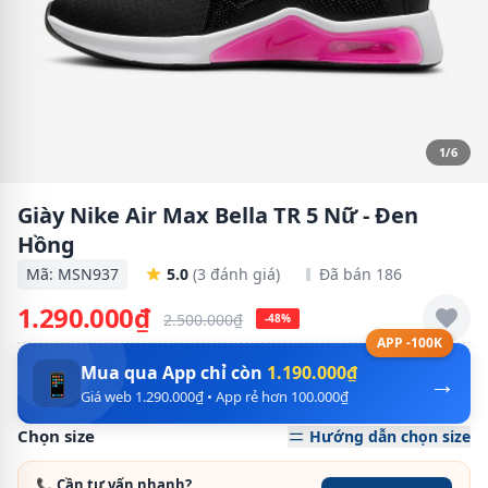
1/6
Giày Nike Air Max Bella TR 5 Nữ - Đen
Hồng
Mã: MSN937
5.0
(3 đánh giá)
Đã bán 186
1.290.000₫
2.500.000₫
-48%
APP -100K
Mua qua App chỉ còn
1.190.000₫
→
📱
Giá web 1.290.000₫ • App rẻ hơn 100.000₫
Chọn size
Hướng dẫn chọn size
📞 Cần tư vấn nhanh?