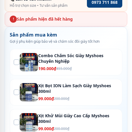
0973 711 868
Hỗ trợ chọn size • Tư vấn sản phẩm
Sản phẩm hiện đã hết hàng
!
Sản phẩm mua kèm
Gợi ý phụ kiện giúp bảo vệ và chăm sóc đôi giày tốt hơn
Combo Chăm Sóc Giày Myshoes
Chuyên Nghiệp
190.000₫
455.000₫
Xịt Bọt ION Làm Sạch Giày Myshoes
300ml
99.000₫
200.000₫
Xịt Khử Mùi Giày Cao Cấp Myshoes
300ml
99.000₫
200.000₫