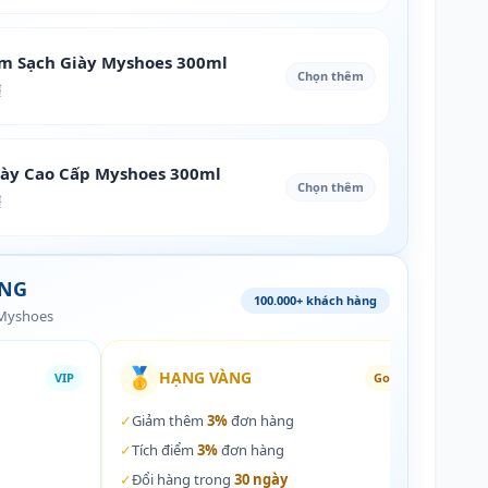
àm Sạch Giày Myshoes 300ml
Chọn thêm
₫
iày Cao Cấp Myshoes 300ml
Chọn thêm
₫
ÀNG
100.000+ khách hàng
 Myshoes
🥇
🏵️
HẠNG VÀNG
VIP
Gold
✓
Giảm thêm
3%
đơn hàng
✓
Giả
✓
Tích điểm
3%
đơn hàng
✓
Tích
✓
Đổi hàng trong
30 ngày
✓
Đổi 