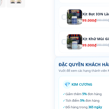
Xịt Bọt ION L
99.000₫
200.000
Xịt Khử Mùi G
99.000₫
200.000
ĐẶC QUYỀN KHÁCH H
Vuốt để xem các hạng thành viên
💎
KIM CƯƠNG
✓
Giảm thêm
5%
đơn hàng
✓
Tích điểm
5%
đơn hàng
✓
Đổi hàng trong
365 ngày