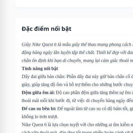
Đặc điểm nổi bật
Giày Nike Quest 6 là mẫu giày thể thao mang phong cách 
động hàng ngày lẫn luyện tập thể chất. Thiết kế đẹp với đ
chân ổn định khi bạn di chuyển, mang lại cảm giác thoải m
Tính năng nổi bật
Dây đai giữa bàn chân: Phần dây đai này giữ bàn chân cố 
giày, giúp tăng độ ôm và hỗ trợ thêm cho những bước chu
Đệm giữa êm ái:
Độ cao phần đệm giữa tăng thêm sự êm ái
thoải mái mỗi khi bước đi, từ việc di chuyển hàng ngày đế
Đế cao su bền bỉ:
Đế ngoài làm từ cao su có độ bám tốt, gi
không lo trơn trượt.
Nike Quest 6 là lựa chọn tuyệt vời cho những ai tìm kiếm 
cách vừa thoải mái, đáp ứng tốt trong nhiều hoàn cảnh sử 