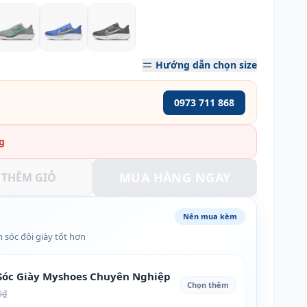
Hướng dẫn chọn size
0973 711 868
g
MUA HÀNG NGAY
THÊM GIỎ
Nên mua kèm
 sóc đôi giày tốt hơn
óc Giày Myshoes Chuyên Nghiệp
Chọn thêm
0₫