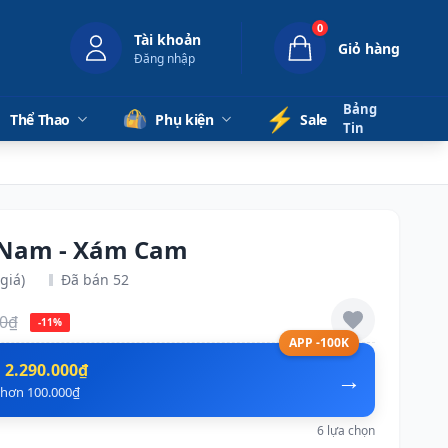
0
Tài khoản
Giỏ hàng
Đăng nhập
Bảng
⚡️
Thể Thao
Phụ kiện
Sale
Tin
6 Nam - Xám Cam
giá)
Đã bán 52
00₫
-11%
APP -100K
n
2.290.000₫
→
ẻ hơn 100.000₫
6 lựa chọn