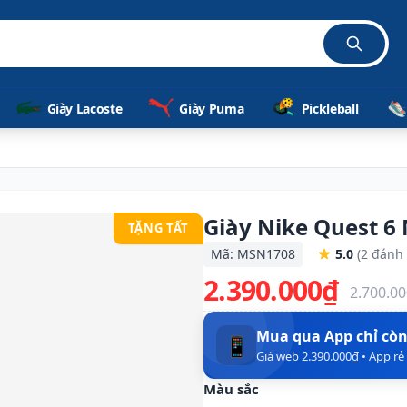
Giày Lacoste
Giày Puma
Pickleball
Giày Nike Quest 
TẶNG TẤT
Mã: MSN1708
5.0
(2 đánh 
2.390.000₫
2.700.0
Mua qua App chỉ cò
📱
Giá web 2.390.000₫ • App r
Màu sắc