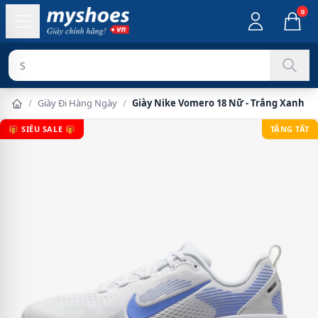
0
Sản phẩm chí
/
Giày Đi Hàng Ngày
/
Giày Nike Vomero 18 Nữ - Trắng Xanh T
🎁 SIÊU SALE 🎁
TẶNG TẤT