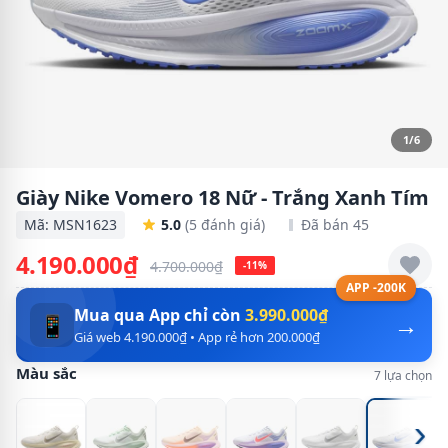
1/6
Giày Nike Vomero 18 Nữ - Trắng Xanh Tím
Mã: MSN1623
5.0
(5 đánh giá)
Đã bán 45
4.190.000₫
4.700.000₫
-11%
APP -200K
Mua qua App chỉ còn
3.990.000₫
→
📱
Giá web 4.190.000₫ • App rẻ hơn 200.000₫
Màu sắc
7 lựa chọn
›