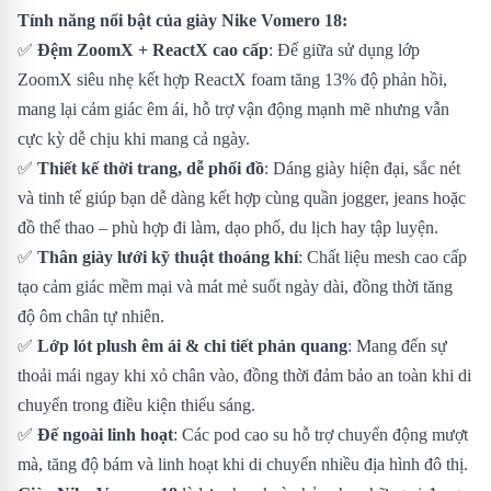
Tính năng nổi bật của giày Nike Vomero 18:
✅
Đệm ZoomX + ReactX cao cấp
: Đế giữa sử dụng lớp
ZoomX siêu nhẹ kết hợp ReactX foam tăng 13% độ phản hồi,
mang lại cảm giác êm ái, hỗ trợ vận động mạnh mẽ nhưng vẫn
cực kỳ dễ chịu khi mang cả ngày.
✅
Thiết kế thời trang, dễ phối đồ
: Dáng giày hiện đại, sắc nét
và tinh tế giúp bạn dễ dàng kết hợp cùng quần jogger, jeans hoặc
đồ thể thao – phù hợp đi làm, dạo phố, du lịch hay tập luyện.
✅
Thân giày lưới kỹ thuật thoáng khí
: Chất liệu mesh cao cấp
tạo cảm giác mềm mại và mát mẻ suốt ngày dài, đồng thời tăng
độ ôm chân tự nhiên.
✅
Lớp lót plush êm ái & chi tiết phản quang
: Mang đến sự
thoải mái ngay khi xỏ chân vào, đồng thời đảm bảo an toàn khi di
chuyển trong điều kiện thiếu sáng.
✅
Đế ngoài linh hoạt
: Các pod cao su hỗ trợ chuyển động mượt
mà, tăng độ bám và linh hoạt khi di chuyển nhiều địa hình đô thị.