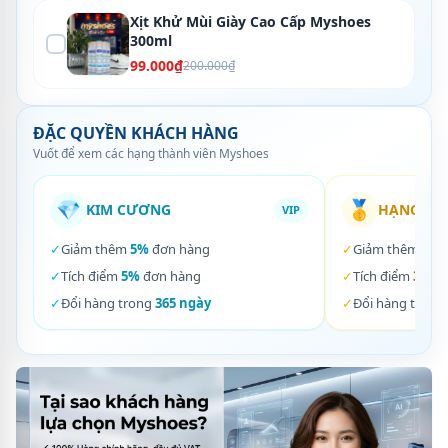
Xịt Khử Mùi Giày Cao Cấp Myshoes
300ml
99.000₫
200.000₫
ĐẶC QUYỀN KHÁCH HÀNG
Vuốt để xem các hạng thành viên Myshoes
💎
🥇
KIM CƯƠNG
HẠNG VÀ
VIP
✓
Giảm thêm
5%
đơn hàng
✓
Giảm thêm
3%
✓
Tích điểm
5%
đơn hàng
✓
Tích điểm
3%
đơ
✓
Đổi hàng trong
365 ngày
✓
Đổi hàng trong