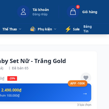
0
Tài khoản
Giỏ hàng
Đăng nhập
Bảng
⚡️
Thể Thao
Phụ kiện
Sale
Tin
by Set Nữ - Trắng Gold
á)
Đã bán 65
00₫
-29%
APP -100K
n
2.490.000₫
→
ẻ hơn 100.000₫
3 lựa chọn