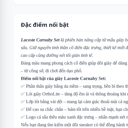
Đặc điểm nổi bật
Lacoste Carnaby Set
là phiên bản nâng cấp từ mẫu giày b
sấu. Giữ nguyên tinh thần cổ điển đặc trưng, thiết kế mới
cao cấp cùng đường nét tối giản tinh tế.
Bảng màu mang phong cách cổ điển giúp đôi giày dễ dàng 
– từ công sở, đi chơi đến dạo phố.
Điểm nổi bật của giày Lacoste Carnaby Set:
✅ Phần thân giày bằng da mềm – sang trọng, bền bỉ theo th
✅ Lót giày OrthoLite – tăng độ êm ái và thông thoáng khi
✅ Lớp lót bằng vải dệt – mang lại cảm giác thoải mái cả n
✅ Đế cao su chắc chắn – bám tốt trên nhiều bề mặt, hạn chế
✅ Logo cá sấu thêu màu xanh đặc trưng – nhấn mạnh nét n
Nếu bạn đang tìm kiếm một đôi sneaker có thể đồng hành 