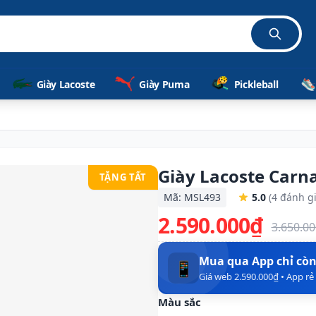
ã
Giày Lacoste
Giày Puma
Pickleball
Giày Lacoste Carna
TẶNG TẤT
Mã: MSL493
5.0
(4 đánh gi
2.590.000₫
3.650.0
Mua qua App chỉ cò
📱
Giá web 2.590.000₫ • App r
Màu sắc