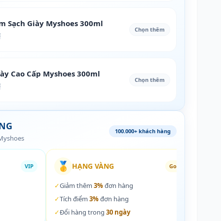
àm Sạch Giày Myshoes 300ml
Chọn thêm
₫
iày Cao Cấp Myshoes 300ml
Chọn thêm
₫
ÀNG
100.000+ khách hàng
 Myshoes
🥇
🏵️
HẠNG VÀNG
VIP
Gold
✓
Giảm thêm
3%
đơn hàng
✓
Giả
✓
Tích điểm
3%
đơn hàng
✓
Tích
✓
Đổi hàng trong
30 ngày
✓
Đổi 