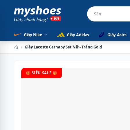
Sản phẩm chính h
Giày Nike
Giày Adidas
Giày Asics
/
Giày Lacoste Carnaby Set Nữ - Trắng Gold
🎁 SIÊU SALE 🎁