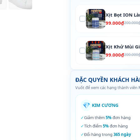
Xịt Bọt ION L
99.000₫
200.000
Xịt Khử Mùi G
99.000₫
200.000
ĐẶC QUYỀN KHÁCH H
Vuốt để xem các hạng thành viên
💎
KIM CƯƠNG
✓
Giảm thêm
5%
đơn hàng
✓
Tích điểm
5%
đơn hàng
✓
Đổi hàng trong
365 ngày