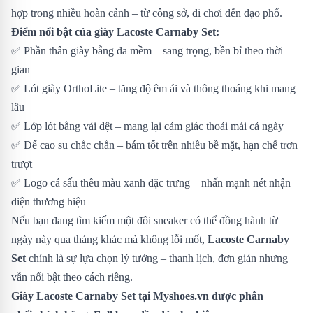
hợp trong nhiều hoàn cảnh – từ công sở, đi chơi đến dạo phố.
Điểm nổi bật của giày Lacoste Carnaby Set:
✅ Phần thân giày bằng da mềm – sang trọng, bền bỉ theo thời
gian
✅ Lót giày OrthoLite – tăng độ êm ái và thông thoáng khi mang
lâu
✅ Lớp lót bằng vải dệt – mang lại cảm giác thoải mái cả ngày
✅ Đế cao su chắc chắn – bám tốt trên nhiều bề mặt, hạn chế trơn
trượt
✅ Logo cá sấu thêu màu xanh đặc trưng – nhấn mạnh nét nhận
diện thương hiệu
Nếu bạn đang tìm kiếm một đôi sneaker có thể đồng hành từ
ngày này qua tháng khác mà không lỗi mốt,
Lacoste Carnaby
Set
chính là sự lựa chọn lý tưởng – thanh lịch, đơn giản nhưng
vẫn nổi bật theo cách riêng.
Giày Lacoste Carnaby Set
tại Myshoes.vn được phân