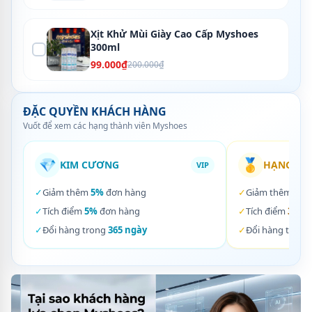
Xịt Khử Mùi Giày Cao Cấp Myshoes
300ml
99.000₫
200.000₫
ĐẶC QUYỀN KHÁCH HÀNG
Vuốt để xem các hạng thành viên Myshoes
💎
🥇
KIM CƯƠNG
HẠNG VÀ
VIP
✓
Giảm thêm
5%
đơn hàng
✓
Giảm thêm
3%
✓
Tích điểm
5%
đơn hàng
✓
Tích điểm
3%
đơ
✓
Đổi hàng trong
365 ngày
✓
Đổi hàng trong