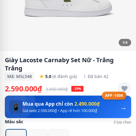
1/6
Giày Lacoste Carnaby Set Nữ - Trắng
Trắng
Mã: MSL548
5.0
(6 đánh giá)
Đã bán 42
2.590.000₫
3.650.000₫
-29%
APP -100K
Mua qua App chỉ còn
2.490.000₫
→
📱
Giá web 2.590.000₫ • App rẻ hơn 100.000₫
Màu sắc
3 lựa chọn