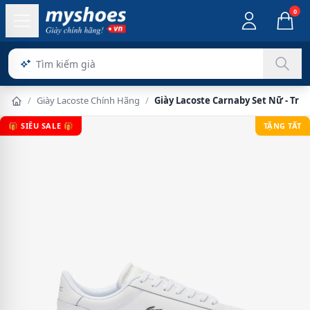
0
/
Giày Lacoste Chính Hãng
/
Giày Lacoste Carnaby Set Nữ - Trắ
🎁 SIÊU SALE 🎁
TẶNG TẤT