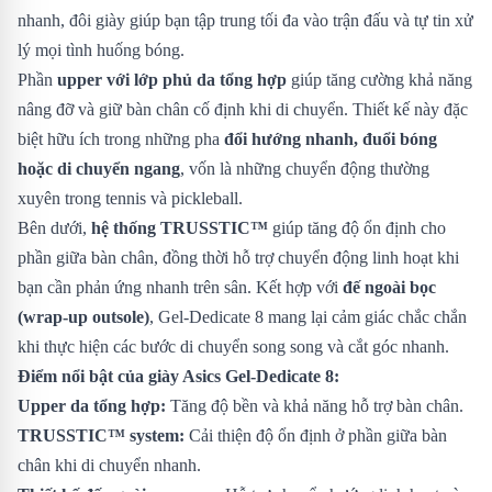
nhanh, đôi giày giúp bạn tập trung tối đa vào trận đấu và tự tin xử
lý mọi tình huống bóng.
Phần
upper với lớp phủ da tổng hợp
giúp tăng cường khả năng
nâng đỡ và giữ bàn chân cố định khi di chuyển. Thiết kế này đặc
biệt hữu ích trong những pha
đổi hướng nhanh, đuổi bóng
hoặc di chuyển ngang
, vốn là những chuyển động thường
xuyên trong tennis và pickleball.
Bên dưới,
hệ thống TRUSSTIC™
giúp tăng độ ổn định cho
phần giữa bàn chân, đồng thời hỗ trợ chuyển động linh hoạt khi
bạn cần phản ứng nhanh trên sân. Kết hợp với
đế ngoài bọc
(wrap-up outsole)
, Gel-Dedicate 8 mang lại cảm giác chắc chắn
khi thực hiện các bước di chuyển song song và cắt góc nhanh.
Điểm nổi bật của giày Asics Gel-Dedicate 8:
Upper da tổng hợp:
Tăng độ bền và khả năng hỗ trợ bàn chân.
TRUSSTIC™ system:
Cải thiện độ ổn định ở phần giữa bàn
chân khi di chuyển nhanh.