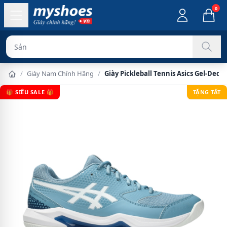
0
Sản phẩm chính
/
Giày Nam Chính Hãng
/
Giày Pickleball Tennis Asics Gel-Ded
🎁 SIÊU SALE 🎁
TẶNG TẤT