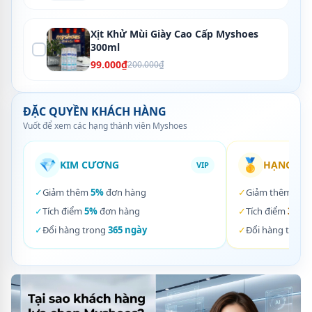
Xịt Khử Mùi Giày Cao Cấp Myshoes
300ml
99.000₫
200.000₫
ĐẶC QUYỀN KHÁCH HÀNG
Vuốt để xem các hạng thành viên Myshoes
💎
🥇
KIM CƯƠNG
HẠNG VÀ
VIP
✓
Giảm thêm
5%
đơn hàng
✓
Giảm thêm
3%
✓
Tích điểm
5%
đơn hàng
✓
Tích điểm
3%
đơ
✓
Đổi hàng trong
365 ngày
✓
Đổi hàng trong