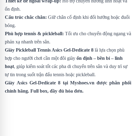
Thiết kế đế ngoài wrap-up:
Hỗ trợ chuyển hướng linh hoạt và
ổn định.
Cấu trúc chắc chắn:
Giữ chân cố định khi đổi hướng hoặc đuổi
bóng.
Phù hợp tennis & pickleball:
Tối ưu cho chuyển động ngang và
phản xạ nhanh trên sân.
Giày Pickleball Tennis Asics Gel-Dedicate 8
là lựa chọn phù
hợp cho người chơi cần một đôi giày
ổn định – bền bỉ – linh
hoạt
, giúp kiểm soát tốt các pha di chuyển trên sân và duy trì sự
tự tin trong suốt trận đấu tennis hoặc pickleball.
Giày Asics Gel-Dedicate 8
tại Myshoes.vn được phân phối
chính hãng. Full box, đầy đủ hóa đơn.