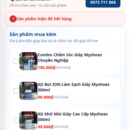
0973 711 868
Hỗ trợ chọn size • Tư vấn sản phẩm
Sản phẩm hiện đã hết hàng
!
Sản phẩm mua kèm
Gợi ý phụ kiện giúp bảo vệ và chăm sóc đôi giày tốt hơn
Combo Chăm Sóc Giày Myshoes
Chuyên Nghiệp
190.000₫
455.000₫
Xịt Bọt ION Làm Sạch Giày Myshoes
300ml
99.000₫
200.000₫
Xịt Khử Mùi Giày Cao Cấp Myshoes
300ml
99.000₫
200.000₫