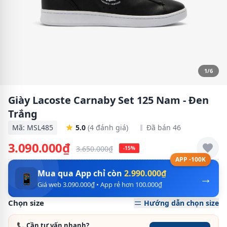
1/6
Giày Lacoste Carnaby Set 125 Nam - Đen
Trắng
Mã: MSL485
5.0
(4 đánh giá)
Đã bán 46
3.090.000₫
3.650.000₫
-15%
APP -100K
Mua qua App chỉ còn
2.990.000₫
→
📱
Giá web 3.090.000₫ • App rẻ hơn 100.000₫
Chọn size
Hướng dẫn chọn size
📞 Cần tư vấn nhanh?