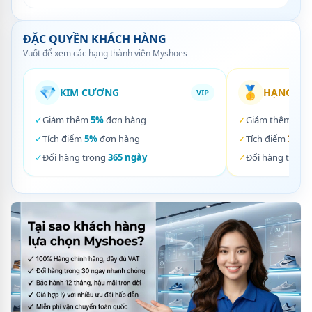
ĐẶC QUYỀN KHÁCH HÀNG
Vuốt để xem các hạng thành viên Myshoes
💎
🥇
KIM CƯƠNG
HẠNG VÀ
VIP
✓
Giảm thêm
5%
đơn hàng
✓
Giảm thêm
3%
✓
Tích điểm
5%
đơn hàng
✓
Tích điểm
3%
đơ
✓
Đổi hàng trong
365 ngày
✓
Đổi hàng trong