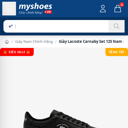
0
Sản phẩm
/
Giày Nam Chính Hãng
/
Giày Lacoste Carnaby Set 125 Nam - 
🎁 SIÊU SALE 🎁
TẶNG TẤT