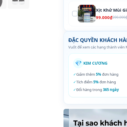
Xịt Khử Mùi G
99.000₫
200.000
ĐẶC QUYỀN KHÁCH H
Vuốt để xem các hạng thành viên
💎
KIM CƯƠNG
✓
Giảm thêm
5%
đơn hàng
✓
Tích điểm
5%
đơn hàng
✓
Đổi hàng trong
365 ngày