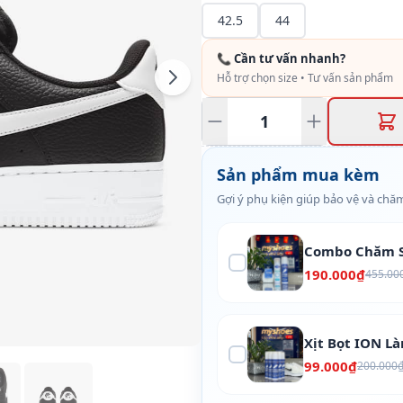
42.5
44
📞 Cần tư vấn nhanh?
Hỗ trợ chọn size • Tư vấn sản phẩm
Sản phẩm mua kèm
Gợi ý phụ kiện giúp bảo vệ và chăm
Combo Chăm S
190.000₫
455.00
Xịt Bọt ION L
99.000₫
200.000