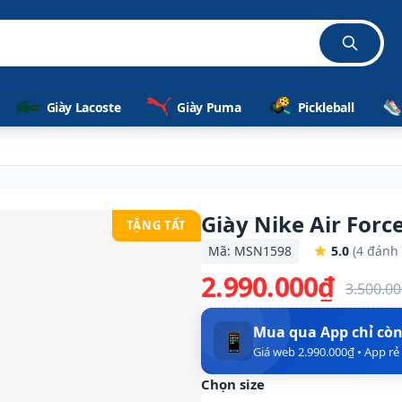
Giày Lacoste
Giày Puma
Pickleball
Giày Nike Air Forc
TẶNG TẤT
Mã: MSN1598
5.0
(4 đánh 
2.990.000₫
3.500.0
Mua qua App chỉ cò
📱
Giá web 2.990.000₫ • App r
Chọn size