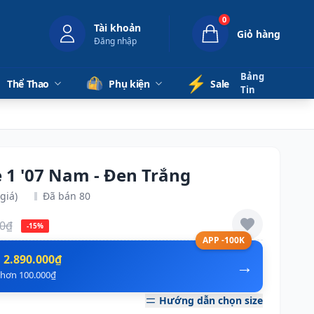
0
Tài khoản
Giỏ hàng
Đăng nhập
Bảng
⚡️
Thể Thao
Phụ kiện
Sale
Tin
e 1 '07 Nam - Đen Trắng
giá)
Đã bán 80
00₫
-15%
APP -100K
n
2.890.000₫
→
ẻ hơn 100.000₫
Hướng dẫn chọn size