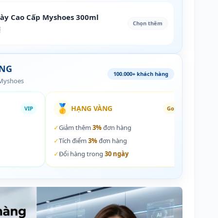
iày Cao Cấp Myshoes 300ml
Chọn thêm
₫
ÀNG
100.000+ khách hàng
 Myshoes
🥇
🏵️
HẠNG VÀNG
VIP
Gold
✓
Giảm thêm
3%
đơn hàng
✓
Giả
✓
Tích điểm
3%
đơn hàng
✓
Tích
✓
Đổi hàng trong
30 ngày
✓
Đổi 