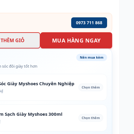
0973 711 868
MUA HÀNG NGAY
THÊM GIỎ
Nên mua kèm
 sóc đôi giày tốt hơn
óc Giày Myshoes Chuyên Nghiệp
Chọn thêm
0₫
àm Sạch Giày Myshoes 300ml
Chọn thêm
₫