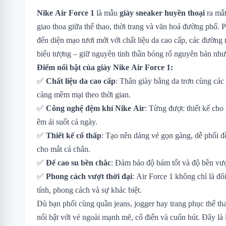
Nike Air Force 1
là mẫu
giày sneaker huyền thoại
ra mắt
giao thoa giữa thể thao, thời trang và văn hoá đường phố. 
đến diện mạo tươi mới với chất liệu da cao cấp, các đường 
biểu tượng – giữ nguyên tinh thần bóng rổ nguyên bản như
Điểm nổi bật của giày Nike Air Force 1:
✅
Chất liệu da cao cấp
: Thân giày bằng da trơn cùng các
càng mềm mại theo thời gian.
✅
Công nghệ đệm khí Nike Air
: Từng được thiết kế cho
êm ái suốt cả ngày.
✅
Thiết kế cổ thấp
: Tạo nên dáng vẻ gọn gàng, dễ phối đ
cho mắt cá chân.
✅
Đế cao su bền chắc
: Đảm bảo độ bám tốt và độ bền vượt
✅
Phong cách vượt thời đại
: Air Force 1 không chỉ là đô
tính, phong cách và sự khác biệt.
Dù bạn phối cùng quần jeans, jogger hay trang phục thể th
nổi bật với vẻ ngoài mạnh mẽ, cổ điển và cuốn hút. Đây là