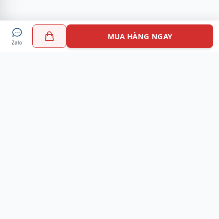
MUA HÀNG NGAY
Zalo
Myshoes là nền tảng mua sắm giày chính hãng hàng đầu
Việt Nam với hơn 100.000 khách hàng đã tin tưởng và lựa