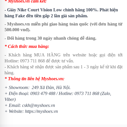
* Myshoes.vn cam kết:
- Giày Nike Court Vision Low chính hãng 100%. Phát hiện
hàng Fake đền tiền gấp 2 lần giá sản phẩm.
- Myshoes.vn miễn phí giao hàng toàn quốc (với đơn hàng từ
500.000 vnđ).
- Đổi hàng trong 30 ngày nhanh chóng dễ dàng.
* Cách thức mua hàng:
- Khách hàng MUA HÀNG trên website hoặc gọi điện tới
Hotline:
0973 711 868
để được tư vấn.
- Khách hàng sẽ nhận được sản phẩm sau 1 - 3 ngày kể từ khi đặt
hàng.
* Thông tin liên hệ Myshoes.vn:
+ Showroom: 249 Xã Đàn, Hà Nội.
+ Điện thoại:
0903 479 488
/
Hotline:
0973 711 868
(Zalo,
Viber)
+ Email: cskh@myshoes.vn
+ Website:
https://myshoes.vn