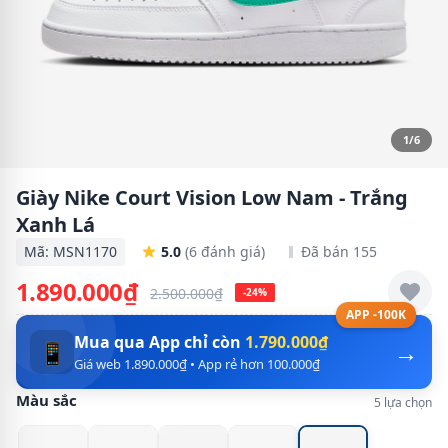
1/6
Giày Nike Court Vision Low Nam - Trắng
Xanh Lá
Mã: MSN1170
5.0
(6 đánh giá)
Đã bán 155
1.890.000₫
2.500.000₫
-24%
APP -100K
Mua qua App chỉ còn
1.790.000₫
→
📱
Giá web 1.890.000₫ • App rẻ hơn 100.000₫
Màu sắc
5 lựa chọn