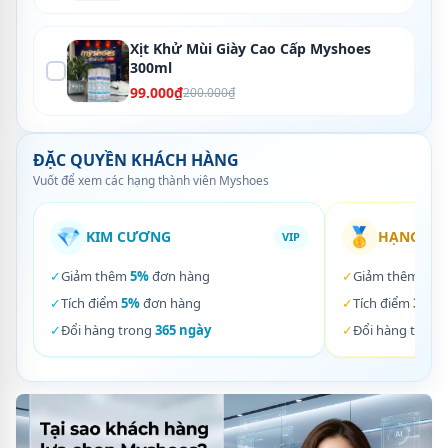
Xịt Khử Mùi Giày Cao Cấp Myshoes
300ml
99.000₫
200.000₫
ĐẶC QUYỀN KHÁCH HÀNG
Vuốt để xem các hạng thành viên Myshoes
💎
🥇
KIM CƯƠNG
HẠNG VÀ
VIP
✓
Giảm thêm
5%
đơn hàng
✓
Giảm thêm
3%
✓
Tích điểm
5%
đơn hàng
✓
Tích điểm
3%
đơ
✓
Đổi hàng trong
365 ngày
✓
Đổi hàng trong