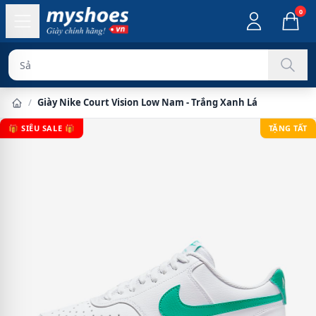
0
Sản phẩm chín
/
Giày Nike Court Vision Low Nam - Trắng Xanh Lá
🎁 SIÊU SALE 🎁
TẶNG TẤT