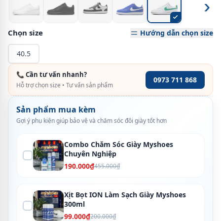
›
Chọn size
Hướng dẫn chọn size
40.5
📞 Cần tư vấn nhanh?
0973 711 868
Hỗ trợ chọn size • Tư vấn sản phẩm
Sản phẩm mua kèm
Gợi ý phụ kiện giúp bảo vệ và chăm sóc đôi giày tốt hơn
Combo Chăm Sóc Giày Myshoes
Chuyên Nghiệp
190.000₫
455.000₫
Xịt Bọt ION Làm Sạch Giày Myshoes
300ml
99.000₫
200.000₫