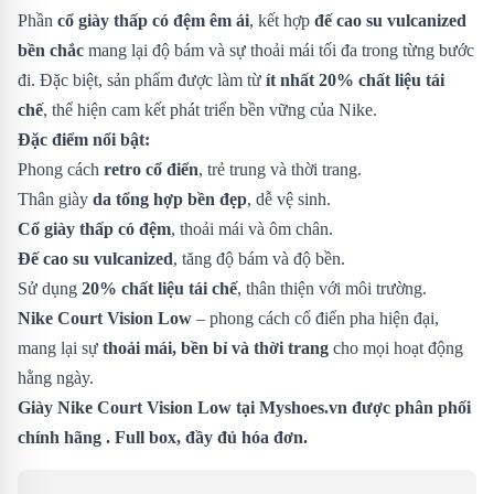
Phần
cổ giày thấp có đệm êm ái
, kết hợp
đế cao su vulcanized
bền chắc
mang lại độ bám và sự thoải mái tối đa trong từng bước
đi. Đặc biệt, sản phẩm được làm từ
ít nhất 20% chất liệu tái
chế
, thể hiện cam kết phát triển bền vững của Nike.
Đặc điểm nổi bật:
Phong cách
retro cổ điển
, trẻ trung và thời trang.
Thân giày
da tổng hợp bền đẹp
, dễ vệ sinh.
Cổ giày thấp có đệm
, thoải mái và ôm chân.
Đế cao su vulcanized
, tăng độ bám và độ bền.
Sử dụng
20% chất liệu tái chế
, thân thiện với môi trường.
Nike Court Vision Low
– phong cách cổ điển pha hiện đại,
mang lại sự
thoải mái, bền bỉ và thời trang
cho mọi hoạt động
hằng ngày.
Giày Nike Court Vision Low tại Myshoes.vn được phân phối
chính hãng . Full box, đầy đủ hóa đơn.