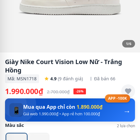
1/6
Giày Nike Court Vision Low Nữ - Trắng
Hồng
Mã: MSN1718
4.9
(9 đánh giá)
Đã bán 66
1.990.000₫
2.700.000₫
-26%
APP -100K
Mua qua App chỉ còn
1.890.000₫
→
📱
Giá web 1.990.000₫ • App rẻ hơn 100.000₫
Màu sắc
2 lựa chọn