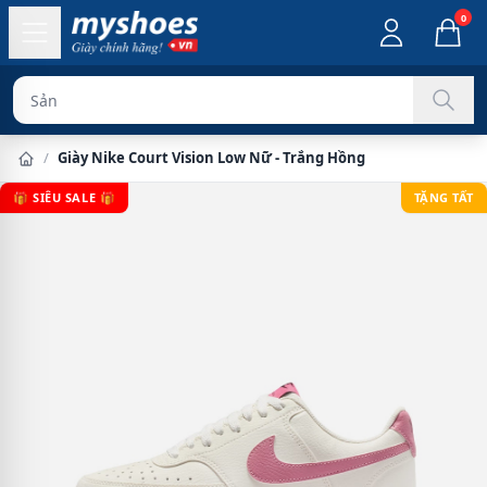
0
Sản phẩm chín
/
Giày Nike Court Vision Low Nữ - Trắng Hồng
🎁 SIÊU SALE 🎁
TẶNG TẤT