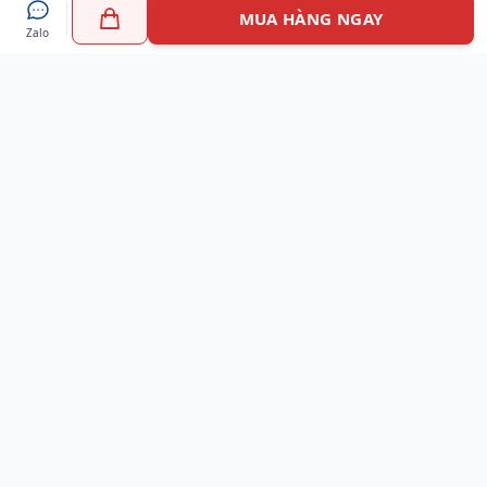
MUA HÀNG NGAY
Zalo
Myshoes là nền tảng mua sắm giày chính hãng hàng đầu
Việt Nam với hơn 100.000 khách hàng đã tin tưởng và lựa
chọn. Cùng với công nghệ hiện đại chúng tôi cam kết
mang đến trải nghiệm mua sắm tuyệt vời nhất.