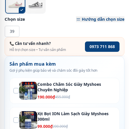
Chọn size
Hướng dẫn chọn size
39
📞 Cần tư vấn nhanh?
0973 711 868
Hỗ trợ chọn size • Tư vấn sản phẩm
Sản phẩm mua kèm
Gợi ý phụ kiện giúp bảo vệ và chăm sóc đôi giày tốt hơn
Combo Chăm Sóc Giày Myshoes
Chuyên Nghiệp
190.000₫
455.000₫
Xịt Bọt ION Làm Sạch Giày Myshoes
300ml
99.000₫
200.000₫