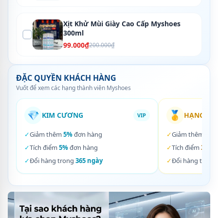
Xịt Khử Mùi Giày Cao Cấp Myshoes
300ml
99.000₫
200.000₫
ĐẶC QUYỀN KHÁCH HÀNG
Vuốt để xem các hạng thành viên Myshoes
💎
🥇
KIM CƯƠNG
HẠNG VÀ
VIP
✓
Giảm thêm
5%
đơn hàng
✓
Giảm thêm
3%
✓
Tích điểm
5%
đơn hàng
✓
Tích điểm
3%
đơ
✓
Đổi hàng trong
365 ngày
✓
Đổi hàng trong