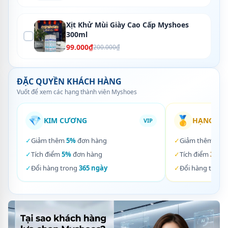
Xịt Khử Mùi Giày Cao Cấp Myshoes
300ml
99.000₫
200.000₫
ĐẶC QUYỀN KHÁCH HÀNG
Vuốt để xem các hạng thành viên Myshoes
💎
🥇
KIM CƯƠNG
HẠNG VÀ
VIP
✓
Giảm thêm
5%
đơn hàng
✓
Giảm thêm
3%
✓
Tích điểm
5%
đơn hàng
✓
Tích điểm
3%
đơ
✓
Đổi hàng trong
365 ngày
✓
Đổi hàng trong