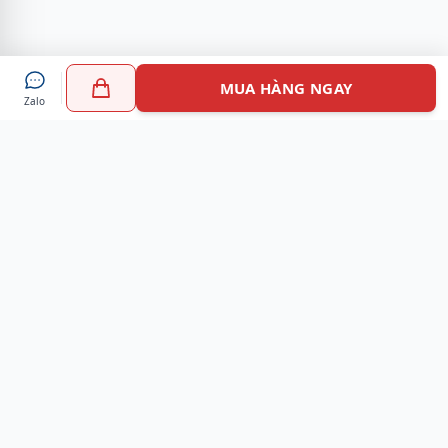
MUA HÀNG NGAY
Zalo
Myshoes là nền tảng mua sắm giày chính hãng hàng đầu
Việt Nam với hơn 100.000 khách hàng đã tin tưởng và lựa