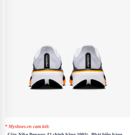
* Myshoes.vn cam kết:
-
Giày Nike Pegasus 42
chính hãng 100%. Phát hiện hàng