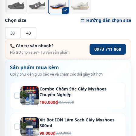
Chọn size
Hướng dẫn chọn size
39
43
📞 Cần tư vấn nhanh?
0973 711 868
Hỗ trợ chọn size • Tư vấn sản phẩm
Sản phẩm mua kèm
Gợi ý phụ kiện giúp bảo vệ và chăm sóc đôi giày tốt hơn
Combo Chăm Sóc Giày Myshoes
Chuyên Nghiệp
190.000₫
455.000₫
Xịt Bọt ION Làm Sạch Giày Myshoes
300ml
99.000₫
200.000₫