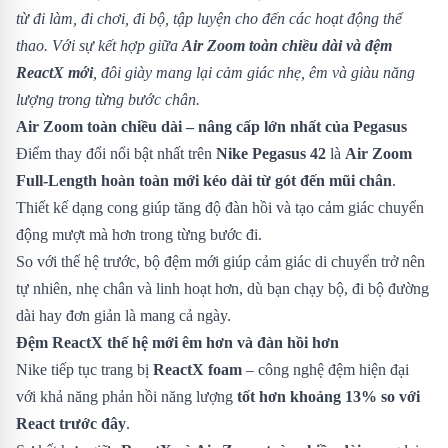
từ đi làm, đi chơi, đi bộ, tập luyện cho đến các hoạt động thể
thao. Với sự kết hợp giữa
Air Zoom toàn chiều dài và đệm
ReactX mới
, đôi giày mang lại cảm giác nhẹ, êm và giàu năng
lượng trong từng bước chân.
Air Zoom toàn chiều dài – nâng cấp lớn nhất của Pegasus
Điểm thay đổi nổi bật nhất trên
Nike Pegasus 42
là
Air Zoom
Full-Length hoàn toàn mới kéo dài từ gót đến mũi chân
.
Thiết kế dạng cong giúp tăng độ đàn hồi và tạo cảm giác chuyển
động mượt mà hơn trong từng bước đi.
So với thế hệ trước, bộ đệm mới giúp cảm giác di chuyển trở nên
tự nhiên, nhẹ chân và linh hoạt hơn, dù bạn chạy bộ, đi bộ đường
dài hay đơn giản là mang cả ngày.
Đệm ReactX thế hệ mới êm hơn và đàn hồi hơn
Nike tiếp tục trang bị
ReactX foam
– công nghệ đệm hiện đại
với khả năng phản hồi năng lượng
tốt hơn khoảng 13% so với
React trước đây
.