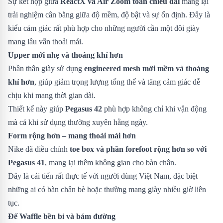
Sự kết hợp giữa
ReactX và Air Zoom toàn chiều dài
mang lại
trải nghiệm cân bằng giữa độ mềm, độ bật và sự ổn định. Đây là
kiểu cảm giác rất phù hợp cho những người cần một đôi giày
mang lâu vẫn thoải mái.
Upper mới nhẹ và thoáng khí hơn
Phần thân giày sử dụng
engineered mesh mới mềm và thoáng
khí hơn
, giúp giảm trọng lượng tổng thể và tăng cảm giác dễ
chịu khi mang thời gian dài.
Thiết kế này giúp
Pegasus 42
phù hợp không chỉ khi vận động
mà cả khi sử dụng thường xuyên hằng ngày.
Form rộng hơn – mang thoải mái hơn
Nike đã điều chỉnh
toe box và phần forefoot rộng hơn so với
Pegasus 41
, mang lại thêm không gian cho bàn chân.
Đây là cải tiến rất thực tế với người dùng Việt Nam, đặc biệt
những ai có bàn chân bè hoặc thường mang giày nhiều giờ liên
tục.
Đế Waffle bền bỉ và bám đường