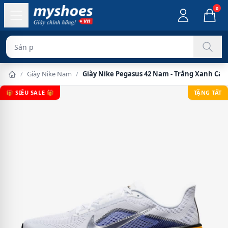
0
Sản phẩm chính h
/
Giày Nike Nam
/
Giày Nike Pegasus 42 Nam - Trắng Xanh Ca
🎁 SIÊU SALE 🎁
TẶNG TẤT