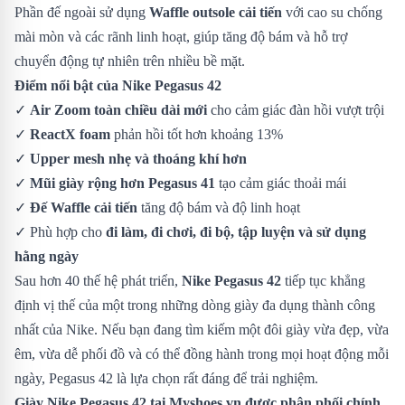
Phần đế ngoài sử dụng
Waffle outsole cải tiến
với cao su chống
mài mòn và các rãnh linh hoạt, giúp tăng độ bám và hỗ trợ
chuyển động tự nhiên trên nhiều bề mặt.
Điểm nổi bật của Nike Pegasus 42
✓
Air Zoom toàn chiều dài mới
cho cảm giác đàn hồi vượt trội
✓
ReactX foam
phản hồi tốt hơn khoảng 13%
✓
Upper mesh nhẹ và thoáng khí hơn
✓
Mũi giày rộng hơn Pegasus 41
tạo cảm giác thoải mái
✓
Đế Waffle cải tiến
tăng độ bám và độ linh hoạt
✓ Phù hợp cho
đi làm, đi chơi, đi bộ, tập luyện và sử dụng
hằng ngày
Sau hơn 40 thế hệ phát triển,
Nike Pegasus 42
tiếp tục khẳng
định vị thế của một trong những dòng giày đa dụng thành công
nhất của Nike. Nếu bạn đang tìm kiếm một đôi giày vừa đẹp, vừa
êm, vừa dễ phối đồ và có thể đồng hành trong mọi hoạt động mỗi
ngày, Pegasus 42 là lựa chọn rất đáng để trải nghiệm.
Giày Nike Pegasus 42
tại Myshoes.vn được phân phối chính