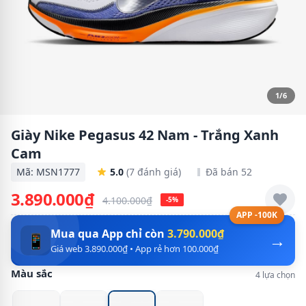
1/6
Giày Nike Pegasus 42 Nam - Trắng Xanh
Cam
Mã: MSN1777
5.0
(7 đánh giá)
Đã bán 52
3.890.000₫
4.100.000₫
-5%
APP -100K
Mua qua App chỉ còn
3.790.000₫
→
📱
Giá web 3.890.000₫ • App rẻ hơn 100.000₫
Màu sắc
4 lựa chọn