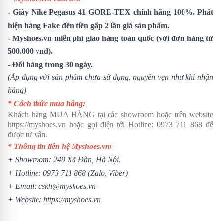
-
Giày Nike Pegasus 41
GORE-TEX
chính hãng 100%. Phát
hiện hàng Fake đền tiền gấp 2 lần giá sản phẩm.
- Myshoes.vn miễn phí giao hàng toàn quốc (với đơn hàng từ
500.000 vnđ).
- Đổi hàng trong 30 ngày.
(Áp dụng với sản phẩm chưa sử dụng, nguyên vẹn như khi nhận
hàng)
* Cách thức mua hàng:
Khách hàng MUA HÀNG tại các showroom hoặc trên website
https://myshoes.vn
hoặc gọi điện tới Hotline:
0973 711 868
để
được tư vấn.
* Thông tin liên hệ Myshoes.vn:
+ Showroom: 249 Xã Đàn, Hà Nội.
+ Hotline:
0973 711 868
(Zalo, Viber)
+ Email: cskh@myshoes.vn
+ Website:
https://myshoes.vn