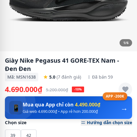
1/6
Giày Nike Pegasus 41 GORE-TEX Nam -
Đen Đen
Mã: MSN1638
5.0
(7 đánh giá)
Đã bán 59
4.690.000₫
5.200.000₫
-10%
APP -200K
Mua qua App chỉ còn
4.490.000₫
→
📱
Giá web 4.690.000₫ • App rẻ hơn 200.000₫
Chọn size
Hướng dẫn chọn size
39
42