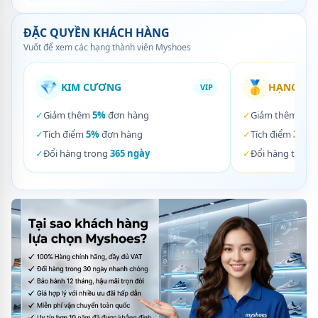
ĐẶC QUYỀN KHÁCH HÀNG
Vuốt để xem các hạng thành viên Myshoes
💎
🥇
KIM CƯƠNG
HẠNG VÀ
VIP
✓
Giảm thêm
5%
đơn hàng
✓
Giảm thêm
3%
✓
Tích điểm
5%
đơn hàng
✓
Tích điểm
3%
đơ
✓
Đổi hàng trong
365 ngày
✓
Đổi hàng trong