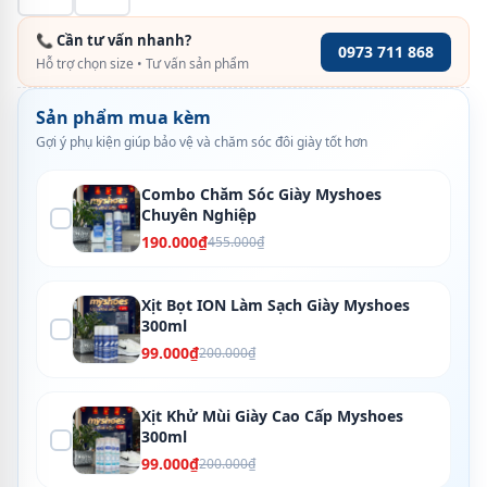
📞 Cần tư vấn nhanh?
0973 711 868
Hỗ trợ chọn size • Tư vấn sản phẩm
Sản phẩm mua kèm
Gợi ý phụ kiện giúp bảo vệ và chăm sóc đôi giày tốt hơn
Combo Chăm Sóc Giày Myshoes
Chuyên Nghiệp
190.000₫
455.000₫
Xịt Bọt ION Làm Sạch Giày Myshoes
300ml
99.000₫
200.000₫
Xịt Khử Mùi Giày Cao Cấp Myshoes
300ml
99.000₫
200.000₫