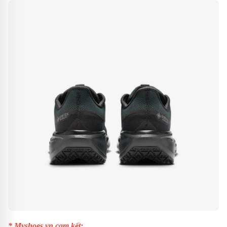
* Myshoes.vn cam kết: