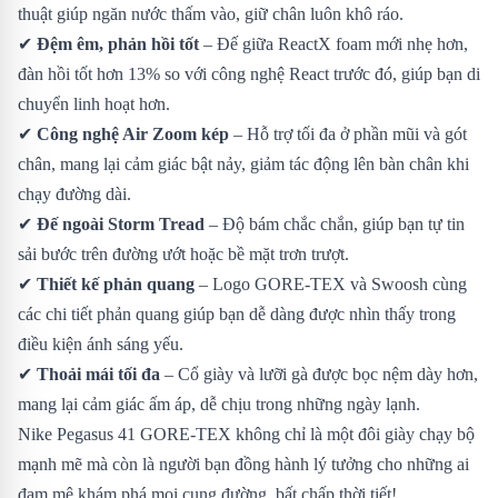
thuật giúp ngăn nước thấm vào, giữ chân luôn khô ráo.
✔
Đệm êm, phản hồi tốt
– Đế giữa ReactX foam mới nhẹ hơn,
đàn hồi tốt hơn 13% so với công nghệ React trước đó, giúp bạn di
chuyển linh hoạt hơn.
✔
Công nghệ Air Zoom kép
– Hỗ trợ tối đa ở phần mũi và gót
chân, mang lại cảm giác bật nảy, giảm tác động lên bàn chân khi
chạy đường dài.
✔
Đế ngoài Storm Tread
– Độ bám chắc chắn, giúp bạn tự tin
sải bước trên đường ướt hoặc bề mặt trơn trượt.
✔
Thiết kế phản quang
– Logo GORE-TEX và Swoosh cùng
các chi tiết phản quang giúp bạn dễ dàng được nhìn thấy trong
điều kiện ánh sáng yếu.
✔
Thoải mái tối đa
– Cổ giày và lưỡi gà được bọc nệm dày hơn,
mang lại cảm giác ấm áp, dễ chịu trong những ngày lạnh.
Nike Pegasus 41 GORE-TEX không chỉ là một đôi giày chạy bộ
mạnh mẽ mà còn là người bạn đồng hành lý tưởng cho những ai
đam mê khám phá mọi cung đường, bất chấp thời tiết!