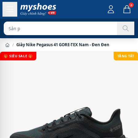
0
Sản phẩm chính
/
Giày Nike Pegasus 41 GORE-TEX Nam - Đen Đen
🎁 SIÊU SALE 🎁
TẶNG TẤT