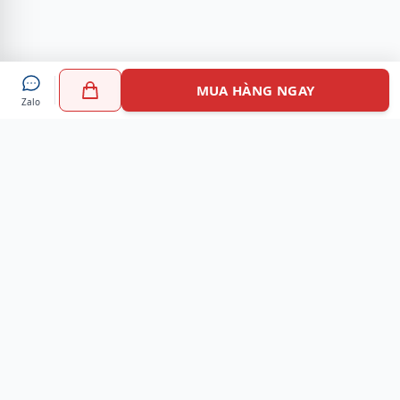
MUA HÀNG NGAY
Zalo
Myshoes là nền tảng mua sắm giày chính hãng hàng đầu