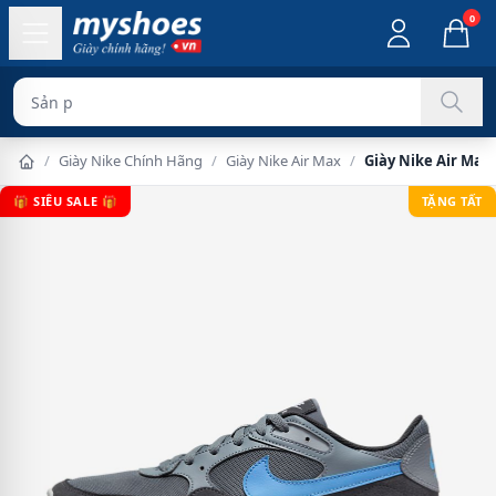
0
Sản phẩm chính
/
Giày Nike Chính Hãng
/
Giày Nike Air Max
/
Giày Nike Air Ma
🎁 SIÊU SALE 🎁
TẶNG TẤT