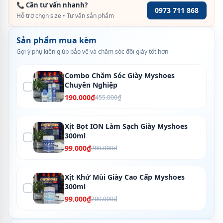
📞 Cần tư vấn nhanh?
0973 711 868
Hỗ trợ chọn size • Tư vấn sản phẩm
Sản phẩm mua kèm
Gợi ý phụ kiện giúp bảo vệ và chăm sóc đôi giày tốt hơn
Combo Chăm Sóc Giày Myshoes
Chuyên Nghiệp
190.000₫
455.000₫
Xịt Bọt ION Làm Sạch Giày Myshoes
300ml
99.000₫
200.000₫
Xịt Khử Mùi Giày Cao Cấp Myshoes
300ml
99.000₫
200.000₫