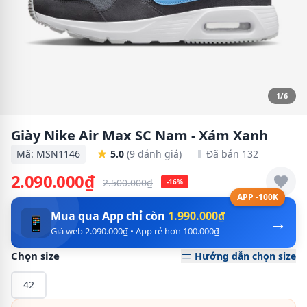
1/6
Giày Nike Air Max SC Nam - Xám Xanh
Mã: MSN1146
5.0
(9 đánh giá)
Đã bán 132
2.090.000₫
2.500.000₫
-16%
APP -100K
Mua qua App chỉ còn
1.990.000₫
→
📱
Giá web 2.090.000₫ • App rẻ hơn 100.000₫
Chọn size
Hướng dẫn chọn size
42