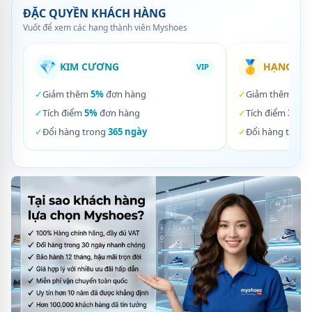
ĐẶC QUYỀN KHÁCH HÀNG
Vuốt để xem các hạng thành viên Myshoes
💎
🥇
KIM CƯƠNG
HẠNG VÀ
VIP
✓
Giảm thêm
5%
đơn hàng
✓
Giảm thêm
3%
✓
Tích điểm
5%
đơn hàng
✓
Tích điểm
3%
đơ
✓
Đổi hàng trong
365 ngày
✓
Đổi hàng trong