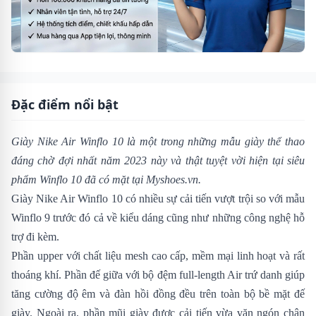
Đặc điểm nổi bật
Giày Nike Air Winflo 10 là một trong những mẫu giày thể thao
đáng chờ đợi nhất năm 2023 này và thật tuyệt vời hiện tại siêu
phẩm
Winflo 10 đã có mặt tại Myshoes.vn.
Giày Nike Air Winflo 10 có nhiều sự cải tiến vượt trội so với mẫu
Winflo 9 trước đó cả về kiểu dáng cũng như những công nghệ hỗ
trợ đi kèm.
Phần upper với chất liệu mesh cao cấp, mềm mại linh hoạt và rất
thoáng khí. Phần đế giữa với bộ đệm full-length Air trứ danh giúp
tăng cường độ êm và đàn hồi đồng đều trên toàn bộ bề mặt đế
giày. Ngoài ra, phần mũi giày được cải tiến vừa vặn ngón chân