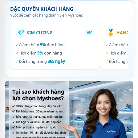
ĐẶC QUYỀN KHÁCH HÀNG
Vuốt để xem các hạng thành viên Myshoes
💎
🥇
KIM CƯƠNG
HẠNG VÀ
VIP
✓
Giảm thêm
5%
đơn hàng
✓
Giảm thêm
3%
✓
Tích điểm
5%
đơn hàng
✓
Tích điểm
3%
đơ
✓
Đổi hàng trong
365 ngày
✓
Đổi hàng trong