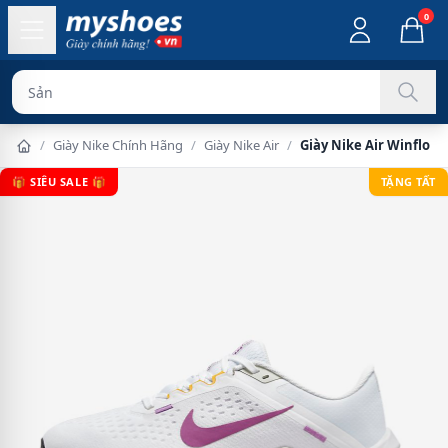
0
Sản phẩm chính
/
Giày Nike Chính Hãng
/
Giày Nike Air
/
Giày Nike Air Winflo 1
🎁 SIÊU SALE 🎁
TẶNG TẤT