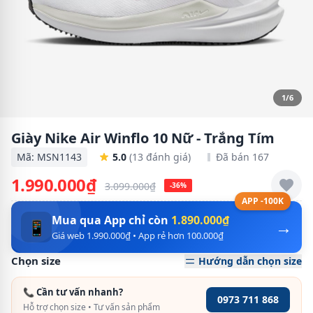
1/6
Giày Nike Air Winflo 10 Nữ - Trắng Tím
Mã: MSN1143
5.0
(13 đánh giá)
Đã bán 167
1.990.000₫
3.099.000₫
-36%
APP -100K
Mua qua App chỉ còn
1.890.000₫
→
📱
Giá web 1.990.000₫ • App rẻ hơn 100.000₫
Chọn size
Hướng dẫn chọn size
📞 Cần tư vấn nhanh?
0973 711 868
Hỗ trợ chọn size • Tư vấn sản phẩm