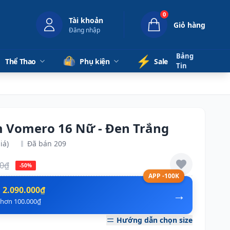
0
Tài khoản
Giỏ hàng
Đăng nhập
Bảng
⚡️
Thể Thao
Phụ kiện
Sale
Tin
m Vomero 16 Nữ - Đen Trắng
iá)
Đã bán 209
00₫
-50%
APP -100K
n
2.090.000₫
→
ẻ hơn 100.000₫
Hướng dẫn chọn size