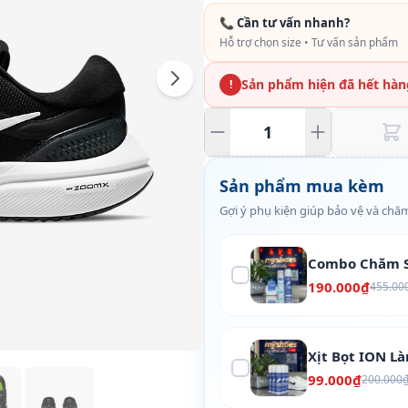
📞 Cần tư vấn nhanh?
Hỗ trợ chọn size • Tư vấn sản phẩm
Sản phẩm hiện đã hết hàn
!
Sản phẩm mua kèm
Gợi ý phụ kiện giúp bảo vệ và chăm
Combo Chăm S
190.000₫
455.00
Xịt Bọt ION L
99.000₫
200.000