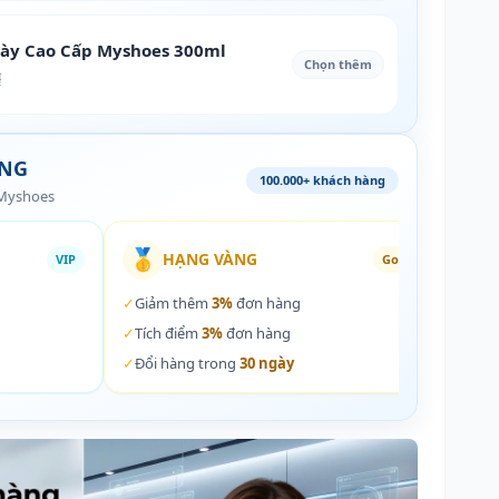
iày Cao Cấp Myshoes 300ml
Chọn thêm
₫
ÀNG
100.000+ khách hàng
 Myshoes
🥇
🏵️
HẠNG VÀNG
VIP
Gold
✓
Giảm thêm
3%
đơn hàng
✓
Giả
✓
Tích điểm
3%
đơn hàng
✓
Tích
✓
Đổi hàng trong
30 ngày
✓
Đổi 