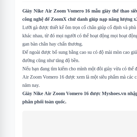
Giày Nike Air Zoom Vomero 16 mẫu giày thể thao siê
công nghệ đế ZoomX chứ danh giúp nạp năng lượng x2
Lưỡi gà được thiết kế ôm trọn cổ chân giúp cố định và phù
khác nhau, từ đó mọi người có thể hoạt động mọi hoạt động
gan bàn chân hay chấn thương.
Đế ngoài được bổ sung bằng cao su có độ mài mòn cao gi
đường cũng như tăng độ bền.
Nếu bạn đang tìm kiếm cho mình một đôi giày vừa có thể đi 
Air Zoom Vomero 16 được xem là một siêu phẩm mà các cá
năm nay.
Giày Nike Air Zoom Vomero 16 được Myshoes.vn nhập 
phân phối toàn quốc.