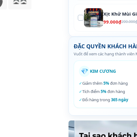
Xịt Khử Mùi G
99.000₫
200.000
ĐẶC QUYỀN KHÁCH H
Vuốt để xem các hạng thành viên
💎
KIM CƯƠNG
✓
Giảm thêm
5%
đơn hàng
✓
Tích điểm
5%
đơn hàng
✓
Đổi hàng trong
365 ngày