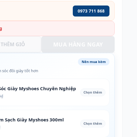
0973 711 868
g
MUA HÀNG NGAY
THÊM GIỎ
Nên mua kèm
 sóc đôi giày tốt hơn
óc Giày Myshoes Chuyên Nghiệp
Chọn thêm
0₫
àm Sạch Giày Myshoes 300ml
Chọn thêm
₫