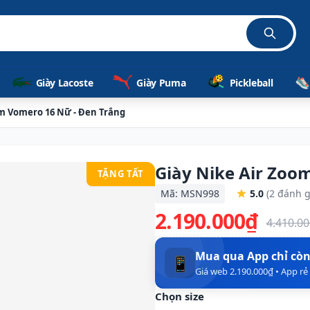
Giày Lacoste
Giày Puma
Pickleball
om Vomero 16 Nữ - Đen Trắng
Giày Nike Air Zoo
TẶNG TẤT
Mã: MSN998
5.0
(2 đánh g
2.190.000₫
4.410.0
Mua qua App chỉ cò
📱
Giá web 2.190.000₫ • App r
Chọn size