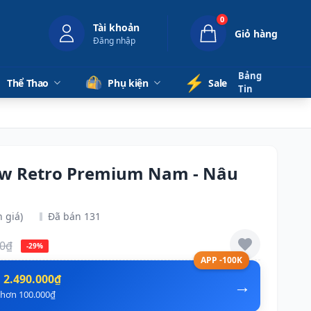
0
Tài khoản
Giỏ hàng
Đăng nhập
Bảng
⚡️
Thể Thao
Phụ kiện
Sale
Tin
ow Retro Premium Nam - Nâu
 giá)
Đã bán 131
00₫
-29%
APP -100K
n
2.490.000₫
→
ẻ hơn 100.000₫