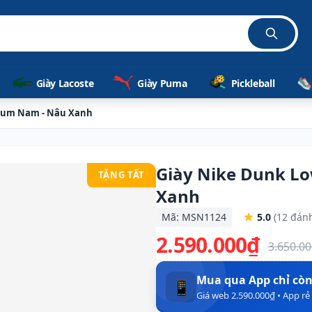
Giày Lacoste
Giày Puma
Pickleball
mium Nam - Nâu Xanh
Giày Nike Dunk L
TẶNG TẤT
Xanh
Mã: MSN1124
5.0
(12 đánh
2.590.000₫
3.650.0
Mua qua App chỉ cò
📱
Giá web 2.590.000₫ • App r