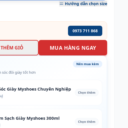
Hướng dẫn chọn size
0973 711 868
MUA HÀNG NGAY
THÊM GIỎ
Nên mua kèm
 sóc đôi giày tốt hơn
óc Giày Myshoes Chuyên Nghiệp
Chọn thêm
0₫
àm Sạch Giày Myshoes 300ml
Chọn thêm
₫