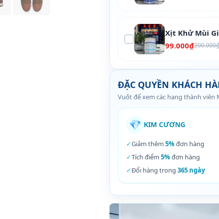
Xịt Khử Mùi G
99.000₫
200.000
ĐẶC QUYỀN KHÁCH H
Vuốt để xem các hạng thành viên
💎
KIM CƯƠNG
✓
Giảm thêm
5%
đơn hàng
✓
Tích điểm
5%
đơn hàng
✓
Đổi hàng trong
365 ngày