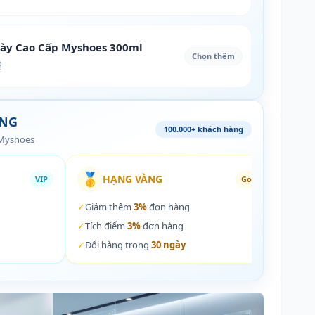
iày Cao Cấp Myshoes 300ml
Chọn thêm
₫
ÀNG
100.000+ khách hàng
 Myshoes
🥇
🏵️
HẠNG VÀNG
VIP
Gold
✓
Giảm thêm
3%
đơn hàng
✓
Giả
✓
Tích điểm
3%
đơn hàng
✓
Tích
✓
Đổi hàng trong
30 ngày
✓
Đổi 