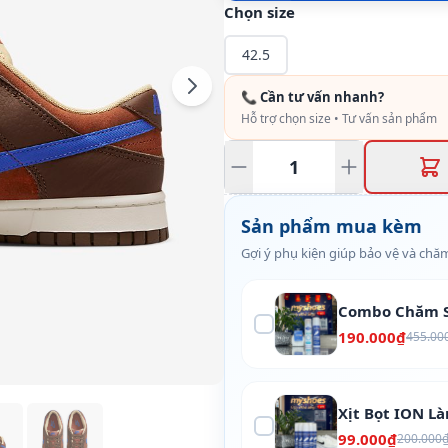
Chọn size
42.5
📞 Cần tư vấn nhanh?
Hỗ trợ chọn size • Tư vấn sản phẩm
Sản phẩm mua kèm
Gợi ý phụ kiện giúp bảo vệ và chăm
Combo Chăm S
190.000₫
455.00
Xịt Bọt ION L
99.000₫
200.000