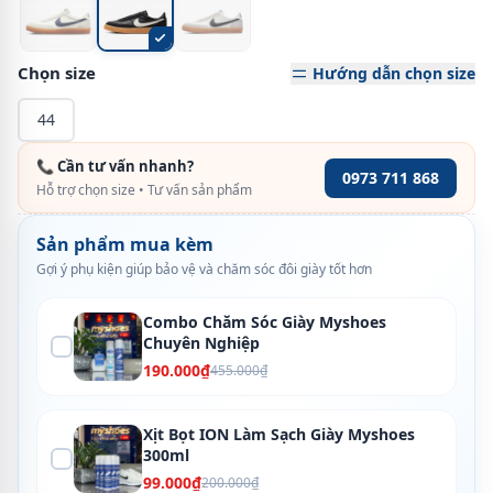
Chọn size
Hướng dẫn chọn size
44
📞 Cần tư vấn nhanh?
0973 711 868
Hỗ trợ chọn size • Tư vấn sản phẩm
Sản phẩm mua kèm
Gợi ý phụ kiện giúp bảo vệ và chăm sóc đôi giày tốt hơn
Combo Chăm Sóc Giày Myshoes
Chuyên Nghiệp
190.000₫
455.000₫
Xịt Bọt ION Làm Sạch Giày Myshoes
300ml
99.000₫
200.000₫