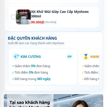
Xịt Khử Mùi Giày Cao Cấp Myshoes
300ml
99.000₫
200.000₫
ĐẶC QUYỀN KHÁCH HÀNG
Vuốt để xem các hạng thành viên Myshoes
💎
🥇
KIM CƯƠNG
HẠNG VÀ
VIP
✓
Giảm thêm
5%
đơn hàng
✓
Giảm thêm
3%
✓
Tích điểm
5%
đơn hàng
✓
Tích điểm
3%
đơ
✓
Đổi hàng trong
365 ngày
✓
Đổi hàng trong