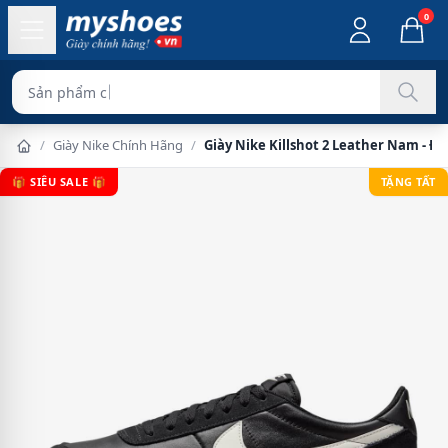
0
Sản phẩm chính hãng
/
Giày Nike Chính Hãng
/
Giày Nike Killshot 2 Leather Nam - Đ
🎁 SIÊU SALE 🎁
TẶNG TẤT