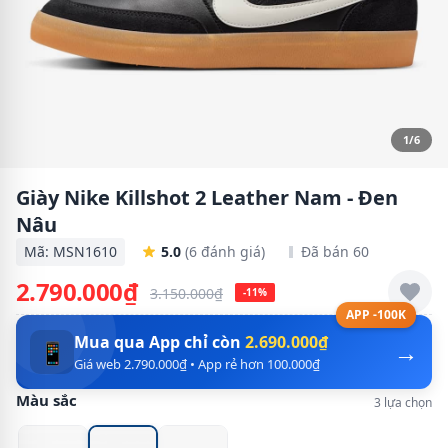
1/6
Giày Nike Killshot 2 Leather Nam - Đen
Nâu
Mã: MSN1610
5.0
(6 đánh giá)
Đã bán 60
2.790.000₫
3.150.000₫
-11%
APP -100K
Mua qua App chỉ còn
2.690.000₫
→
📱
Giá web 2.790.000₫ • App rẻ hơn 100.000₫
Màu sắc
3 lựa chọn