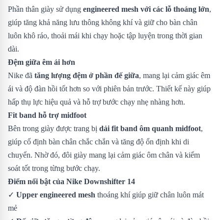
Phần thân giày sử dụng
engineered mesh với các lỗ thoáng lớn
,
giúp tăng khả năng lưu thông không khí và giữ cho bàn chân
luôn khô ráo, thoải mái khi chạy hoặc tập luyện trong thời gian
dài.
Đệm giữa êm ái hơn
Nike đã
tăng lượng đệm ở phần đế giữa
, mang lại cảm giác êm
ái và độ đàn hồi tốt hơn so với phiên bản trước. Thiết kế này giúp
hấp thụ lực hiệu quả và hỗ trợ bước chạy nhẹ nhàng hơn.
Fit band hỗ trợ midfoot
Bên trong giày được trang bị
dải fit band ôm quanh midfoot
,
giúp cố định bàn chân chắc chắn và tăng độ ổn định khi di
chuyển. Nhờ đó, đôi giày mang lại cảm giác ôm chân và kiểm
soát tốt trong từng bước chạy.
Điểm nổi bật của Nike Downshifter 14
✓
Upper engineered mesh
thoáng khí giúp giữ chân luôn mát
mẻ