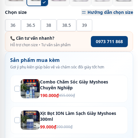
Chọn size
Hướng dẫn chọn size
36
36.5
38
38.5
39
📞 Cần tư vấn nhanh?
0973 711 868
Hỗ trợ chọn size • Tư vấn sản phẩm
Sản phẩm mua kèm
Gợi ý phụ kiện giúp bảo vệ và chăm sóc đôi giày tốt hơn
Combo Chăm Sóc Giày Myshoes
Chuyên Nghiệp
190.000₫
455.000₫
Xịt Bọt ION Làm Sạch Giày Myshoes
300ml
99.000₫
200.000₫