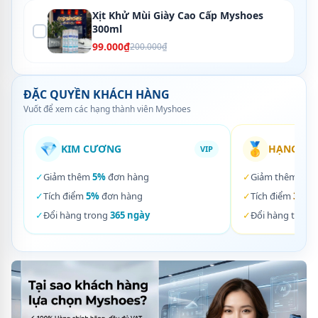
Xịt Khử Mùi Giày Cao Cấp Myshoes
300ml
99.000₫
200.000₫
ĐẶC QUYỀN KHÁCH HÀNG
Vuốt để xem các hạng thành viên Myshoes
💎
🥇
KIM CƯƠNG
HẠNG VÀ
VIP
✓
Giảm thêm
5%
đơn hàng
✓
Giảm thêm
3%
✓
Tích điểm
5%
đơn hàng
✓
Tích điểm
3%
đơ
✓
Đổi hàng trong
365 ngày
✓
Đổi hàng trong