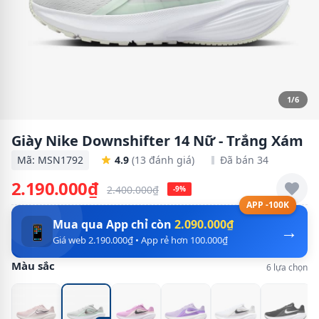
1/6
Giày Nike Downshifter 14 Nữ - Trắng Xám
Mã: MSN1792
4.9
(13 đánh giá)
Đã bán 34
2.190.000₫
2.400.000₫
-9%
APP -100K
Mua qua App chỉ còn
2.090.000₫
→
📱
Giá web 2.190.000₫ • App rẻ hơn 100.000₫
Màu sắc
6 lựa chọn