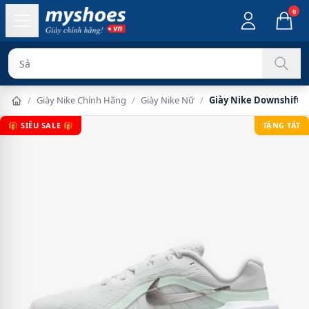
0
Sản phẩm chí
/
Giày Nike Chính Hãng
/
Giày Nike Nữ
/
Giày Nike Downshifter
🎁 SIÊU SALE 🎁
TẶNG TẤT