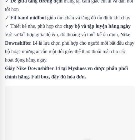
✓
Đế giữa tăng cường đệm
mang lại cảm giác êm ái và đàn hồi
tốt hơn
✓
Fit band midfoot
giúp ôm chân và tăng độ ổn định khi chạy
✓ Thiết kế nhẹ, phù hợp cho
chạy bộ và tập luyện hằng ngày
Với sự kết hợp giữa độ êm, độ thoáng và thiết kế ổn định,
Nike
Downshifter 14
là lựa chọn phù hợp cho người mới bắt đầu chạy
bộ hoặc những ai cần một đôi giày thể thao thoải mái cho các
hoạt động hằng ngày.
Giày Nike Downshifter 14 tại Myshoes.vn được phân phối
chính hãng. Full box, đầy đủ hóa đơn.