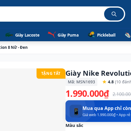
Giày Lacoste
Giày Puma
Pickleball
tion 8 Nữ - Đen
Giày Nike Revoluti
TẶNG TẤT
Mã: MSN1693
4.8
(10 đánh
1.990.000₫
2.100.0
Mua qua App chỉ cò
📱
Giá web 1.990.000₫ • App r
Màu sắc