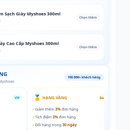
àm Sạch Giày Myshoes 300ml
Chọn thêm
₫
iày Cao Cấp Myshoes 300ml
Chọn thêm
₫
ÀNG
100.000+ khách hàng
 Myshoes
🥇
🏵️
HẠNG VÀNG
VIP
Gold
✓
Giảm thêm
3%
đơn hàng
✓
Giả
✓
Tích điểm
3%
đơn hàng
✓
Tích
✓
Đổi hàng trong
30 ngày
✓
Đổi 