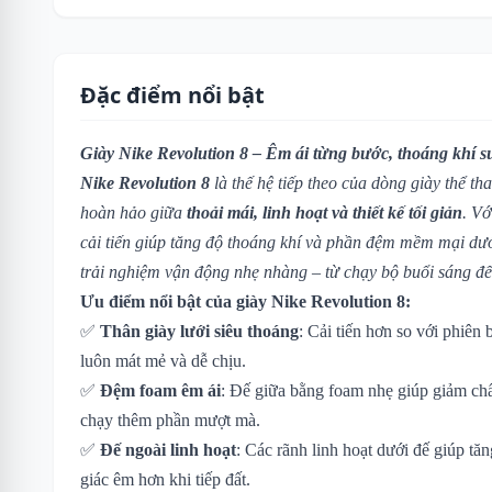
Đặc điểm nổi bật
Giày Nike Revolution 8 – Êm ái từng bước, thoáng khí s
Nike Revolution 8
là thế hệ tiếp theo của dòng giày thể th
hoàn hảo giữa
thoải mái, linh hoạt và thiết kế tối giản
. Vớ
cải tiến giúp tăng độ thoáng khí và phần đệm mềm mại dư
trải nghiệm vận động nhẹ nhàng – từ chạy bộ buổi sáng đế
Ưu điểm nổi bật của giày Nike Revolution 8:
✅
Thân giày lưới siêu thoáng
: Cải tiến hơn so với phiên
luôn mát mẻ và dễ chịu.
✅
Đệm foam êm ái
: Đế giữa bằng foam nhẹ giúp giảm chấ
chạy thêm phần mượt mà.
✅
Đế ngoài linh hoạt
: Các rãnh linh hoạt dưới đế giúp t
giác êm hơn khi tiếp đất.