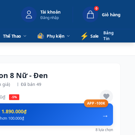
0
Tài khoản
Giỏ hàng
Đăng nhập
Bảng
⚡️
Thể Thao
Phụ kiện
Sale
Tin
on 8 Nữ - Đen
 giá)
Đã bán 49
00₫
-5%
APP -100K
n
1.890.000₫
→
ẻ hơn 100.000₫
8 lựa chọn