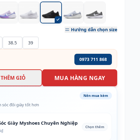
Hướng dẫn chọn size
38.5
39
0973 711 868
MUA HÀNG NGAY
THÊM GIỎ
Nên mua kèm
 sóc đôi giày tốt hơn
óc Giày Myshoes Chuyên Nghiệp
Chọn thêm
0₫