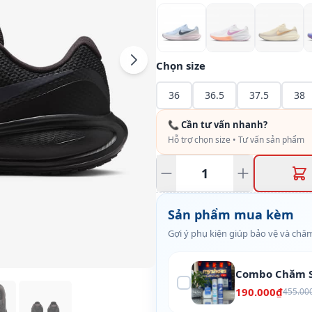
Chọn size
36
36.5
37.5
38
📞 Cần tư vấn nhanh?
Hỗ trợ chọn size • Tư vấn sản phẩm
Sản phẩm mua kèm
Gợi ý phụ kiện giúp bảo vệ và chăm
Combo Chăm S
190.000₫
455.00