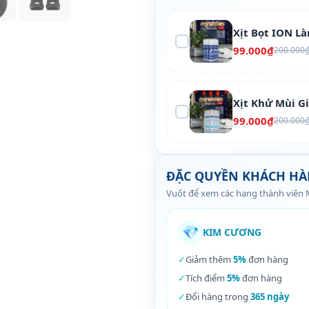
Xịt Bọt ION L
99.000₫
200.000
Xịt Khử Mùi G
99.000₫
200.000
ĐẶC QUYỀN KHÁCH H
Vuốt để xem các hạng thành viên
💎
KIM CƯƠNG
✓
Giảm thêm
5%
đơn hàng
✓
Tích điểm
5%
đơn hàng
✓
Đổi hàng trong
365 ngày