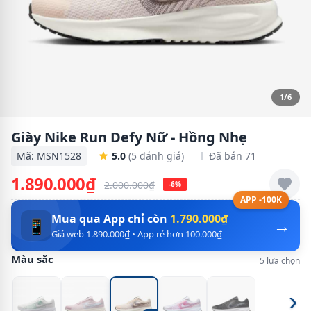
1/6
Giày Nike Run Defy Nữ - Hồng Nhẹ
Mã: MSN1528
5.0
(5 đánh giá)
Đã bán 71
1.890.000₫
2.000.000₫
-6%
APP -100K
Mua qua App chỉ còn
1.790.000₫
→
📱
Giá web 1.890.000₫ • App rẻ hơn 100.000₫
Màu sắc
5 lựa chọn
›