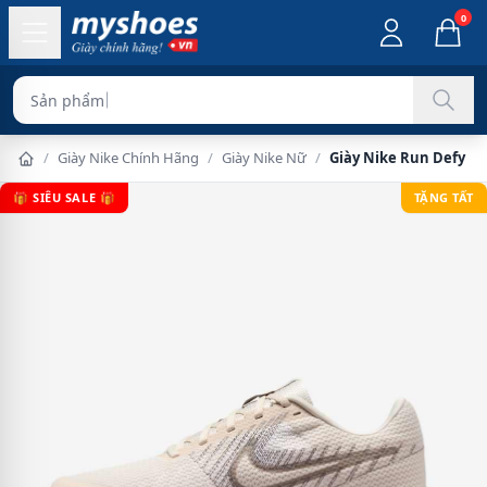
0
Sản phẩm chính hãn
/
Giày Nike Chính Hãng
/
Giày Nike Nữ
/
Giày Nike Run Defy N
🎁 SIÊU SALE 🎁
TẶNG TẤT