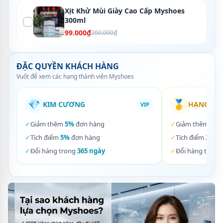
Xịt Khử Mùi Giày Cao Cấp Myshoes
300ml
99.000₫
200.000₫
ĐẶC QUYỀN KHÁCH HÀNG
Vuốt để xem các hạng thành viên Myshoes
💎
🥇
KIM CƯƠNG
HẠNG VÀ
VIP
✓
Giảm thêm
5%
đơn hàng
✓
Giảm thêm
3%
✓
Tích điểm
5%
đơn hàng
✓
Tích điểm
3%
đơ
✓
Đổi hàng trong
365 ngày
✓
Đổi hàng trong