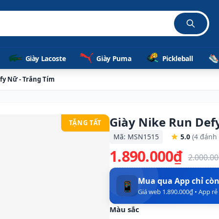
Giày Lacoste
Giày Puma
Pickleball
fy Nữ - Trắng Tím
Giày Nike Run Def
TẶNG TẤT
Mã: MSN1515
5.0
(4 đánh 
1.890.000₫
2.000.0
Mua qua App chỉ cò
📱
Giá web 1.890.000₫ • App r
Màu sắc