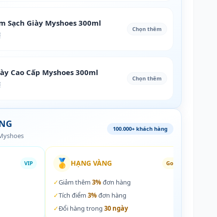
àm Sạch Giày Myshoes 300ml
Chọn thêm
₫
iày Cao Cấp Myshoes 300ml
Chọn thêm
₫
ÀNG
100.000+ khách hàng
 Myshoes
🥇
🏵️
HẠNG VÀNG
VIP
Gold
✓
Giảm thêm
3%
đơn hàng
✓
Giả
✓
Tích điểm
3%
đơn hàng
✓
Tích
✓
Đổi hàng trong
30 ngày
✓
Đổi 