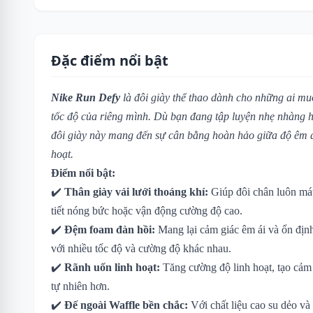
Đặc điểm nổi bật
Nike Run Defy
là đôi giày thể thao dành cho những ai mu
tốc độ của riêng mình. Dù bạn đang tập luyện nhẹ nhàng 
đôi giày này mang đến sự cân bằng hoàn hảo giữa độ êm á
hoạt.
Điểm nổi bật:
✔️
Thân giày vải lưới thoáng khí:
Giúp đôi chân luôn mát
tiết nóng bức hoặc vận động cường độ cao.
✔️
Đệm foam đàn hồi:
Mang lại cảm giác êm ái và ổn địn
với nhiều tốc độ và cường độ khác nhau.
✔️
Rãnh uốn linh hoạt:
Tăng cường độ linh hoạt, tạo cả
tự nhiên hơn.
✔️
Đế ngoài Waffle bền chắc:
Với chất liệu cao su dẻo và 