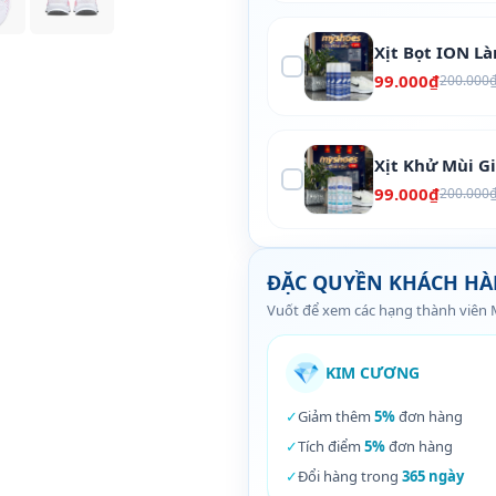
Xịt Bọt ION L
99.000₫
200.000
Xịt Khử Mùi G
99.000₫
200.000
ĐẶC QUYỀN KHÁCH H
Vuốt để xem các hạng thành viên
💎
KIM CƯƠNG
✓
Giảm thêm
5%
đơn hàng
✓
Tích điểm
5%
đơn hàng
✓
Đổi hàng trong
365 ngày