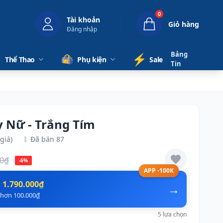
0
Tài khoản
Giỏ hàng
Đăng nhập
Bảng
⚡️
Thể Thao
Phụ kiện
Sale
Tin
y Nữ - Trắng Tím
giá)
Đã bán 87
00₫
-6%
APP -100K
n
1.790.000₫
→
ẻ hơn 100.000₫
5 lựa chọn