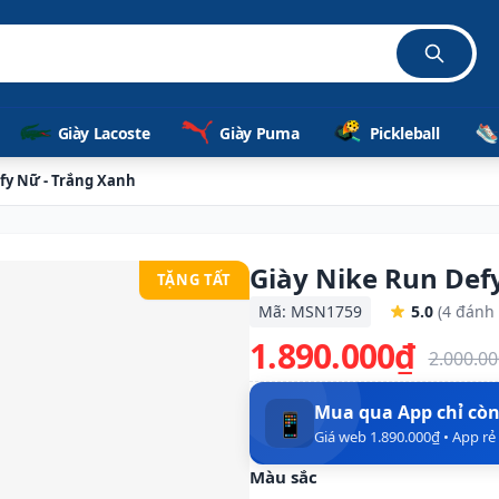
Giày Lacoste
Giày Puma
Pickleball
fy Nữ - Trắng Xanh
Giày Nike Run Def
TẶNG TẤT
Mã: MSN1759
5.0
(4 đánh 
1.890.000₫
2.000.0
Mua qua App chỉ cò
📱
Giá web 1.890.000₫ • App r
Màu sắc