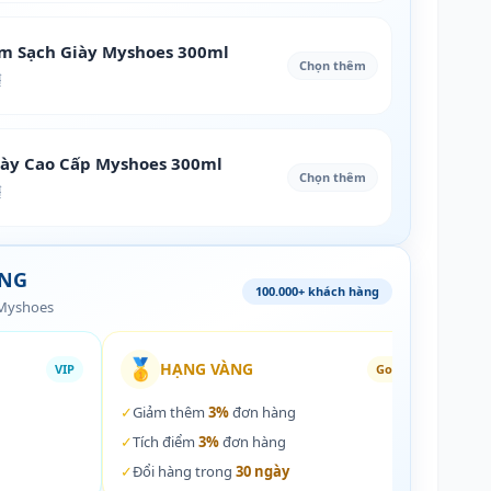
àm Sạch Giày Myshoes 300ml
Chọn thêm
₫
iày Cao Cấp Myshoes 300ml
Chọn thêm
₫
ÀNG
100.000+ khách hàng
 Myshoes
🥇
🏵️
HẠNG VÀNG
VIP
Gold
✓
Giảm thêm
3%
đơn hàng
✓
Giả
✓
Tích điểm
3%
đơn hàng
✓
Tích
✓
Đổi hàng trong
30 ngày
✓
Đổi 