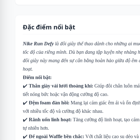
Đặc điểm nổi bật
Nike Run Defy
là đôi giày thể thao dành cho những ai mu
tốc độ của riêng mình. Dù bạn đang tập luyện nhẹ nhàng 
đôi giày này mang đến sự cân bằng hoàn hảo giữa độ êm á
hoạt.
Điểm nổi bật:
✔️
Thân giày vải lưới thoáng khí:
Giúp đôi chân luôn mát
tiết nóng bức hoặc vận động cường độ cao.
✔️
Đệm foam đàn hồi:
Mang lại cảm giác êm ái và ổn địn
với nhiều tốc độ và cường độ khác nhau.
✔️
Rãnh uốn linh hoạt:
Tăng cường độ linh hoạt, tạo cả
tự nhiên hơn.
✔️
Đế ngoài Waffle bền chắc:
Với chất liệu cao su dẻo và 