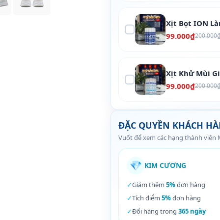
Xịt Bọt ION L
99.000₫
200.000
Xịt Khử Mùi G
99.000₫
200.000
ĐẶC QUYỀN KHÁCH H
Vuốt để xem các hạng thành viên
💎
KIM CƯƠNG
✓
Giảm thêm
5%
đơn hàng
✓
Tích điểm
5%
đơn hàng
✓
Đổi hàng trong
365 ngày