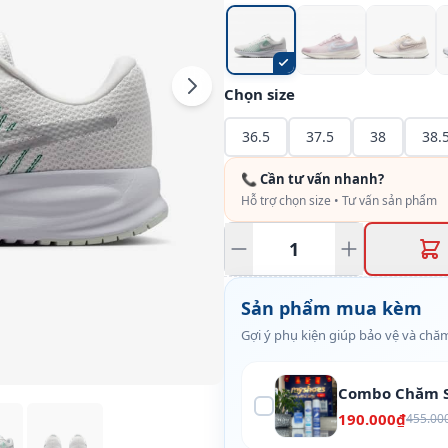
Chọn size
36.5
37.5
38
38.
📞 Cần tư vấn nhanh?
Hỗ trợ chọn size • Tư vấn sản phẩm
Sản phẩm mua kèm
Gợi ý phụ kiện giúp bảo vệ và chăm
Combo Chăm S
190.000₫
455.00