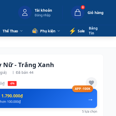
0
Tài khoản
Giỏ hàng
Đăng nhập
Bảng
⚡️
Thể Thao
Phụ kiện
Sale
Tin
y Nữ - Trắng Xanh
giá)
Đã bán 44
00₫
-6%
APP -100K
n
1.790.000₫
→
ẻ hơn 100.000₫
5 lựa chọn