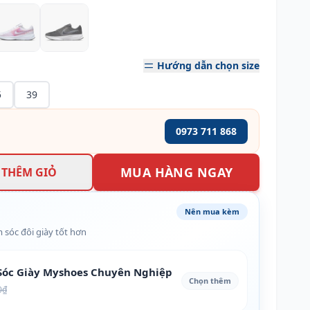
Hướng dẫn chọn size
5
39
0973 711 868
MUA HÀNG NGAY
THÊM GIỎ
Nên mua kèm
 sóc đôi giày tốt hơn
óc Giày Myshoes Chuyên Nghiệp
Chọn thêm
0₫