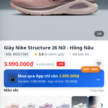
1/6
Giày Nike Structure 26 Nữ - Hồng Nâu
Mã: MSN1585
5.0
(6 đánh giá)
Đã bán 60
3.990.000₫
4.200.000₫
-5%
APP -100K
Mua qua App chỉ còn
3.890.000₫
→
📱
Giá web 3.990.000₫ • App rẻ hơn 100.000₫
Màu sắc
7 lựa chọn
›