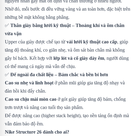
nguyên nhân gây mất ổn định và chấn thương ở nhiều người.
Nhờ đó, mỗi bước đi đều vững vàng và an toàn hơn, đặc biệt trên
những bề mặt không bằng phẳng.
✅
Thân giày bằng lưới kỹ thuật – Thoáng khí và ôm chân
vừa vặn
Upper của giày được chế tạo từ
vải lưới kỹ thuật cao cấp
, giúp
tăng độ thoáng khí, co giãn nhẹ, và ôm sát bàn chân mà không
gây bí bách. Kết hợp với
lớp lót và cổ giày dày êm
, người dùng
có thể mang cả ngày mà vẫn dễ chịu.
✅
Đế ngoài đa chất liệu – Bám chắc và bền bỉ hơn
Cao su nhẹ và linh hoạt
ở phần mũi giúp gia tăng độ nhạy và
đàn hồi khi đẩy chân.
Cao su chịu mài mòn cao
ở gót giày giúp tăng độ bám, chống
trơn trượt và nâng cao tuổi thọ sản phẩm.
Đế được nâng cao (higher stack height), tạo nền tảng ổn định mà
vẫn đảm bảo độ êm.
Nike Structure 26 dành cho ai?