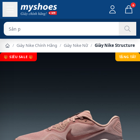
0
Sản phẩm chính h
/
Giày Nike Chính Hãng
/
Giày Nike Nữ
/
Giày Nike Structure 2
🎁 SIÊU SALE 🎁
TẶNG TẤT