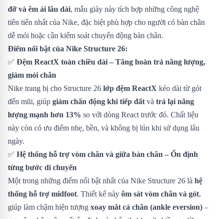
đỡ và êm ái lâu dài
, mẫu giày này tích hợp những công nghệ
tiên tiến nhất của Nike, đặc biệt phù hợp cho người có bàn chân
dễ mỏi hoặc cần kiểm soát chuyển động bàn chân.
Điểm nổi bật của Nike Structure 26:
✅
Đệm ReactX toàn chiều dài – Tăng hoàn trả năng lượng,
giảm mỏi chân
Nike trang bị cho Structure 26
lớp đệm ReactX
kéo dài từ gót
đến mũi, giúp
giảm chấn động khi tiếp đất
và
trả lại năng
lượng mạnh hơn 13%
so với dòng React trước đó. Chất liệu
này còn có ưu điểm nhẹ, bền, và không bị lún khi sử dụng lâu
ngày.
✅
Hệ thống hỗ trợ vòm chân và giữa bàn chân – Ổn định
từng bước di chuyển
Một trong những điểm nổi bật nhất của Nike Structure 26 là
hệ
thống hỗ trợ midfoot
. Thiết kế này
ôm sát vòm chân và gót
,
giúp làm chậm hiện tượng
xoay mắt cá chân (ankle eversion)
–