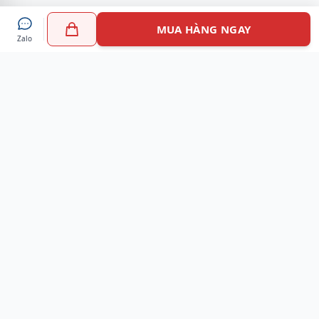
MUA HÀNG NGAY
Zalo
Myshoes là nền tảng mua sắm giày chính hãng hàng đầu
Việt Nam với hơn 100.000 khách hàng đã tin tưởng và lựa
chọn. Cùng với công nghệ hiện đại chúng tôi cam kết
mang đến trải nghiệm mua sắm tuyệt vời nhất.