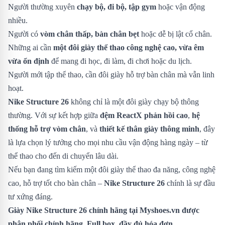
Người thường xuyên
chạy bộ, đi bộ, tập gym
hoặc vận động
nhiều.
Người có
vòm chân thấp, bàn chân bẹt
hoặc dễ bị lật cổ chân.
Những ai cần
một đôi giày thể thao công nghệ cao, vừa êm
vừa ổn định
để mang đi học, đi làm, đi chơi hoặc du lịch.
Người mới tập thể thao, cần đôi giày hỗ trợ bàn chân mà vẫn linh
hoạt.
Nike Structure 26
không chỉ là một đôi giày chạy bộ thông
thường. Với sự kết hợp giữa
đệm ReactX phản hồi cao
,
hệ
thống hỗ trợ vòm chân
, và
thiết kế thân giày thông minh
, đây
là lựa chọn lý tưởng cho mọi nhu cầu vận động hàng ngày – từ
thể thao cho đến di chuyển lâu dài.
Nếu bạn đang tìm kiếm một đôi giày thể thao đa năng, công nghệ
cao, hỗ trợ tốt cho bàn chân –
Nike Structure 26
chính là sự đầu
tư xứng đáng.
Giày Nike Structure 26 chính hãng tại Myshoes.vn được
phân phối chính hãng. Full box, đầy đủ hóa đơn.