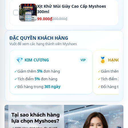
Xịt Khử Mùi Giày Cao Cấp Myshoes
300ml
99.000₫
200.000₫
ĐẶC QUYỀN KHÁCH HÀNG
Vuốt để xem các hạng thành viên Myshoes
💎
🥇
KIM CƯƠNG
HẠNG VÀ
VIP
✓
Giảm thêm
5%
đơn hàng
✓
Giảm thêm
3%
✓
Tích điểm
5%
đơn hàng
✓
Tích điểm
3%
đơ
✓
Đổi hàng trong
365 ngày
✓
Đổi hàng trong